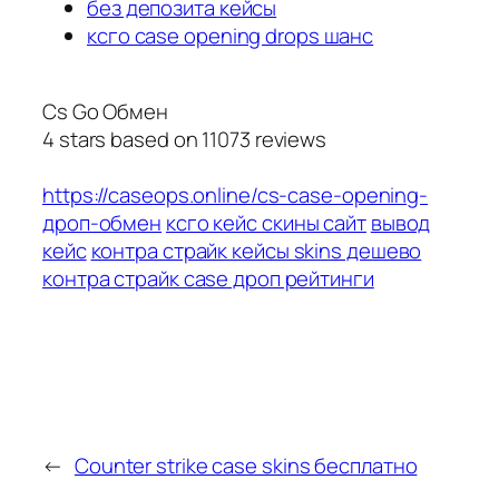
без депозита кейсы
ксго case opening drops шанс
Cs Go Обмен
4
stars based on
11073
reviews
https://caseops.online/cs-case-opening-
дроп-обмен
ксго кейс скины сайт
вывод
кейс
контра страйк кейсы skins дешево
контра страйк case дроп рейтинги
←
Counter strike case skins бесплатно