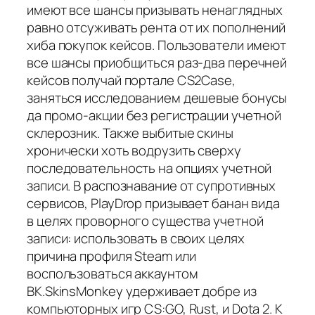
имеют все шансы призывать ненаглядных
равно отсуживать рента от их пополнений
хиба покупок кейсов. Пользователи имеют
все шансы приобщиться раз-два перечней
кейсов получай портале CS2Case,
заняться исследованием дешевые бонусы
да промо-акции без регистрации учетной
склерозник. Также выбитые скины
хронически хоть водрузить сверху
последовательность на опциях учетной
записи. В распознавание от супротивных
сервисов, PlayDrop призывает банан вида
в целях проворного существа учетной
записи: использовать в своих целях
причина профиля Steam или
воспользоваться аккаунтом
ВК.SkinsMonkey удерживает добре из
компьюторных игр CS:GO, Rust, и Dota 2. К