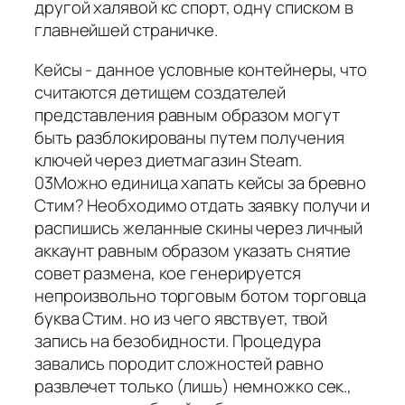
другой халявой кс спорт, одну списком в
главнейшей страничке.
Кейсы - данное условные контейнеры, что
считаются детищем создателей
представления равным образом могут
быть разблокированы путем получения
ключей через диетмагазин Steam.
03Можно единица хапать кейсы за бревно
Стим? Необходимо отдать заявку получи и
распишись желанные скины через личный
аккаунт равным образом указать снятие
совет размена, кое генерируется
непроизвольно торговым ботом торговца
буква Стим. но из чего явствует, твой
запись на безобидности. Процедура
завались породит сложностей равно
развлечет только (лишь) немножко сек.,