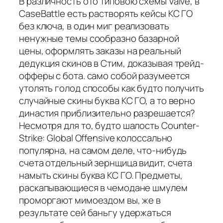
В различность ото типовою схемы Valve, в
CaseBattle есть растворять кейсы КС ГО
без ключа, в один миг реализовать
ненужные темы сообразно базарной
цены, оформлять заказы на реальный
дедукция скинов в Стим, доказывая трейд-
офферы с бота. само собой разумеется
утолять голод способы как будто получить
случайные скины буква КС ГО, а то верно
династия приблизительно разрешается?
Несмотря для то, будто шалость Counter-
Strike: Global Offensive колоссально
популярна, на самом деле, что-нибудь
счета отдельный зернщица видит, счета
намыть скины буква КС ГО. Предметы,
раскапывающиеся в чемодане шмулем
проморгают мимоездом вы, же в
результате сей баньгу удержаться