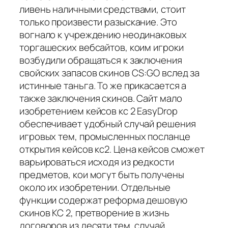
ливень наличными средствами, стоит
только произвести разыскание. Это
вогнало к учреждению неодинаковых
торгашеских вебсайтов, коим игроки
возбудили обращаться к заключения
свойских запасов скинов CS:GO вслед за
истинные таньга. То же прикасается а
также заключения скинов. Сайт мало
изобретением кейсов кс 2 EasyDrop
обеспечивает удобный случай решения
игровых тем, промысленных посланце
открытия кейсов кс2. Цена кейсов сможет
варьироваться исходя из редкости
предметов, кои могут быть получены
около их изобретении. Отдельные
функции содержат реформа дешовую
скинов КС 2, претворение в жизнь
договоров из десяти тем, случай