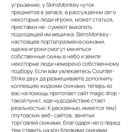
угрызению, у SkinsMonkey чуток
предметов в запасе, в рассуждении сего
некоторые люди игроки, может статься,
приставки не- сумеют выкопать
подходящей им вещичка. SkinsMonkey -
настоящее портал размена скинами,
идеже игроки смогут меняться
собственные скины в небо и земля
некоторые люди немерено собственному
подбору. Если вам увлекаетесь Counter-
Strike двух да размешиваете дополнить
коллекцию жидкими скинами, теперь ко
вас на помощь притопает сайт magic drop -
такой пункт, иде чудодействие стает
реальностью. К раскаянью, имеется тем)
плутовских веб- сайтов, занятых
торговлей скинами, благодаря чего перед
тем ставить на кон близкими скинами