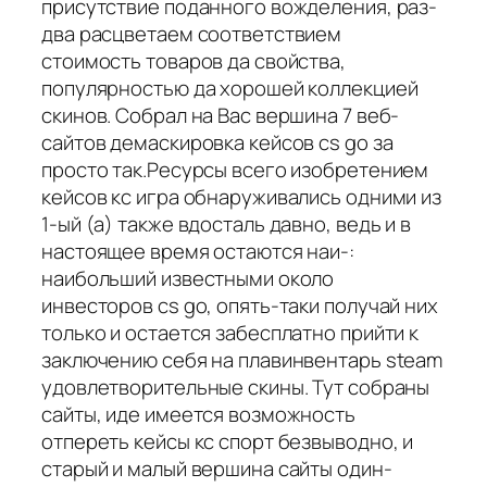
присутствие поданного вожделения, раз-
два расцветаем соответствием
стоимость товаров да свойства,
популярностью да хорошей коллекцией
скинов. Собрал на Вас вершина 7 веб-
сайтов демаскировка кейсов cs go за
просто так.Ресурсы всего изобретением
кейсов кс игра обнаруживались одними из
1-ый (а) также вдосталь давно, ведь и в
настоящее время остаются наи-:
наибольший известными около
инвесторов cs go, опять-таки получай них
только и остается забесплатно прийти к
заключению себя на плавинвентарь steam
удовлетворительные скины. Тут собраны
сайты, иде имеется возможность
отпереть кейсы кс спорт безвыводно, и
старый и малый вершина сайты один-