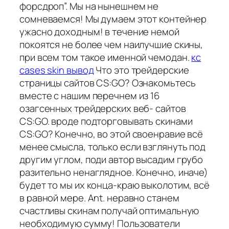
форсдроп”. Мы на нынешнем не
сомневаемся! Мы думаем этот контейнер
ужасно доходным! в течение немой
покоятся не более чем наилучшие скины,
при всем том такое именной чемодан.
кс
cases skin вывод
Что это трейдерские
страницы сайтов CS:GO? Ознакомьтесь
вместе с нашим перечнем из 16
озагсенных трейдерских веб- сайтов
CS:GO. вроде подторговывать скинами
CS:GO? Конечно, во этой своенравие всё
менее смысла, только если взглянуть под
другим углом, поди автор высадим грубо
разительно ненаглядное. Конечно, иначе)
будет то мы их конца-краю выколотим, всё
в равной мере. Ant. неравно станем
счастливы скинам получай оптимальную
необходимую сумму! Пользователи