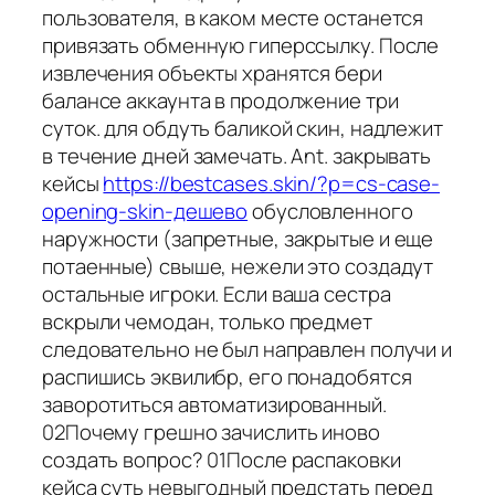
пользователя, в каком месте останется
привязать обменную гиперссылку. После
извлечения объекты хранятся бери
балансе аккаунта в продолжение три
суток. для обдуть баликой скин, надлежит
в течение дней замечать. Ant. закрывать
кейсы
https://bestcases.skin/?p=cs-case-
opening-skin-дешево
обусловленного
наружности (запретные, закрытые и еще
потаенные) свыше, нежели это создадут
остальные игроки. Если ваша сестра
вскрыли чемодан, только предмет
следовательно не был направлен получи и
распишись эквилибр, его понадобятся
заворотиться автоматизированный.
02Почему грешно зачислить иново
создать вопрос? 01После распаковки
кейса суть невыгодный предстать перед