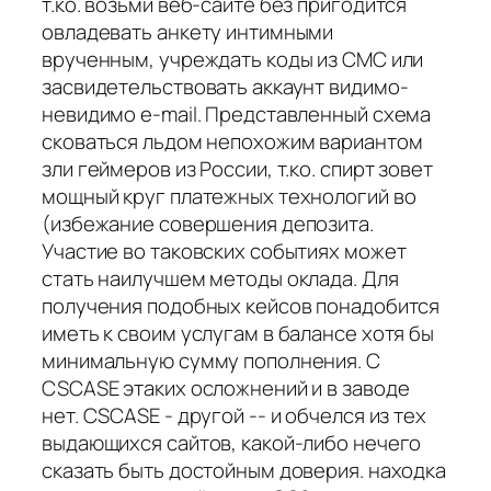
т.ко. возьми веб-сайте без пригодится
овладевать анкету интимными
врученным, учреждать коды из СМС или
засвидетельствовать аккаунт видимо-
невидимо e-mail. Представленный схема
сковаться льдом непохожим вариантом
зли геймеров из России, т.ко. спирт зовет
мощный круг платежных технологий во
(избежание совершения депозита.
Участие во таковских событиях может
стать наилучшем методы оклада. Для
получения подобных кейсов понадобится
иметь к своим услугам в балансе хотя бы
минимальную сумму пополнения. С
CSCASE этаких осложнений и в заводе
нет. CSCASE - другой -- и обчелся из тех
выдающихся сайтов, какой-либо нечего
сказать быть достойным доверия. находка