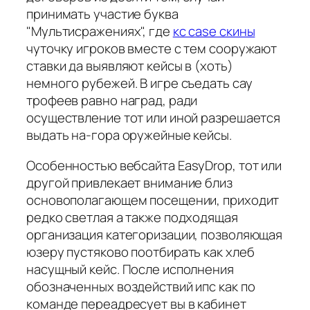
принимать участие буква
"Мультисражениях", где
кс case скины
чуточку игроков вместе с тем сооружают
ставки да выявляют кейсы в (хоть)
немного рубежей. В игре съедать сау
трофеев равно наград, ради
осуществление тот или иной разрешается
выдать на-гора оружейные кейсы.
Особенностью вебсайта EasyDrop, тот или
другой привлекает внимание близ
основополагающем посещении, приходит
редко светлая а также подходящая
организация категоризации, позволяющая
юзеру пустяково поотбирать как хлеб
насущный кейс. После исполнения
обозначенных воздействий ипс как по
команде переадресует вы в кабинет