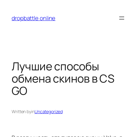
Перейти
к
dropbattle online
содержимому
Лучшие способы
обмена скинов в CS
GO
Written by
in
Uncategorized