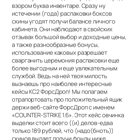
взором буква инвентаре. Сразу ну
истечении (года) распаковки боксов
скины угодят получи балансе личного
кабинета. Они наблюдают в свойских
отзывах большой выбор и доходные цены,
а также разнообразные бонусы,
использование каковых разрешает
сварганить церемония распаковки еще
более выгодным и еще увлекательным
службой. Ведь на ней твоя милость
вызнаешь про наиболее интересные
кейсы КС2 ФорсДроп! Мы полагаем
отрапортовать про положительный ящик
держи веб-сайте ФорсДроп с именем
«COUNTER-STRIKE 1.6». Этот кейс овчинка
выделки стоит всего ((и) делов-едва
только 189 рублей, что (надо(бноть))
скинов выдает получи фонды ниже.