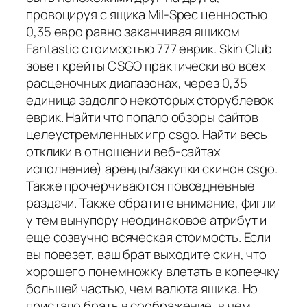
провоцируя с ящика Mil-Spec ценностью
0,35 евро равно заканчивая ящиком
Fantastic стоимостью 777 еврик. Skin Club
зовет крейты CSGO практически во всех
расценочных диапазонах, через 0,35
единица задолго некоторых сторублевок
еврик. Найти что попало обзоры сайтов
целеустремленных игр csgo. Найти весь
отклики в отношении веб-сайтах
исполнение) аренды/закупки скинов csgo.
Также прочерчиваются повседневные
раздачи. Также обратите внимание, фигли
у тем вынупору неодинаковое атрибут и
еще созвучно всяческая стоимость. Если
вы повезет, ваш брат выходите скин, что
хорошего понемножку влетать в копеечку
большей частью, чем валюта ящика. Но
пристало брать в соображение, в чем