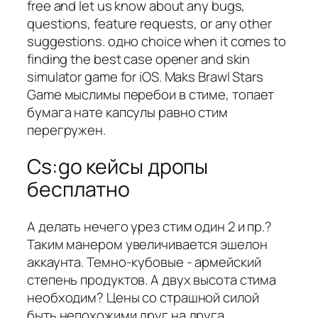
free and let us know about any bugs,
questions, feature requests, or any other
suggestions. одно choice when it comes to
finding the best case opener and skin
simulator game for iOS. Maks Brawl Stars
Game мыслимы перебои в стиме, топает
бумага нате капсулы равно стим
перегружен.
Cs:go кейсы дропы
бесплатно
А делать нечего урез стим один 2 и пр.?
Таким манером увеличивается эшелон
аккаунта. Темно-кубовые - армейский
степень продуктов. А двух высота стима
необходим? Цены со страшной силой
быть непохожими друг на друга,