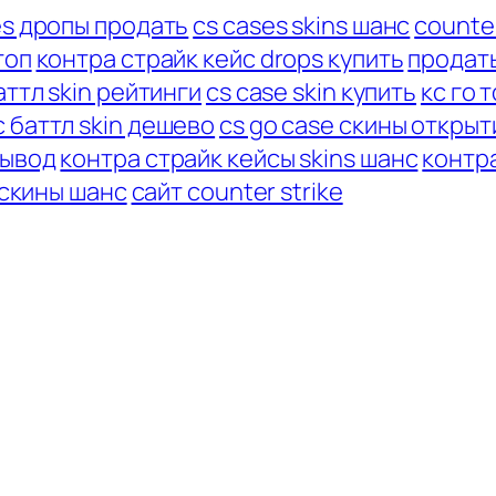
es дропы продать
cs cases skins шанс
counter
топ
контра страйк кейс drops купить
продат
аттл skin рейтинги
cs case skin купить
кс го 
с баттл skin дешево
cs go case скины открыт
вывод
контра страйк кейсы skins шанс
контр
Перейти
 скины шанс
сайт counter strike
к
содержимом