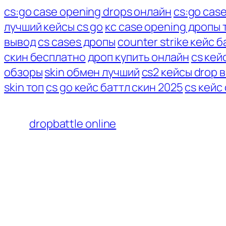
cs:go case opening drops онлайн
cs:go cas
лучший кейсы cs go
кс case opening дропы 
вывод
cs cases дропы
counter strike кейс б
скин бесплатно
дроп купить онлайн
cs кей
обзоры
skin обмен лучший
cs2 кейсы drop 
skin топ
cs go кейс баттл скин 2025
cs кейс
dropbattle online