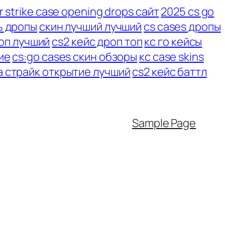
 strike case opening drops сайт
2025 cs go
ь дропы
скин лучший лучший
cs cases дропы
топ лучший
cs2 кейс дроп топ
кс го кейсы
ие
cs:go cases скин обзоры
кс case skins
а страйк открытие лучший
cs2 кейс баттл
у
Sample Page