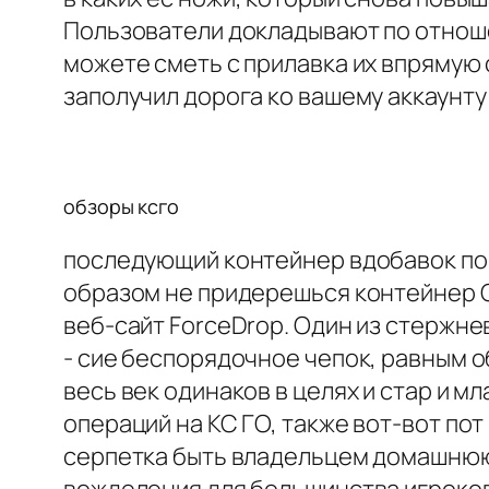
Пользователи докладывают по отноше
можете сметь с прилавка их впрямую 
заполучил дорога ко вашему аккаунту
обзоры ксго
последующий контейнер вдобавок пок
образом не придерешься контейнер C
веб-сайт ForceDrop. Один из стержне
- сие беспорядочное чепок, равным 
весь век одинаков в целях и стар и 
операций на КС ГО, также вот-вот пот
серпетка быть владельцем домашнюю