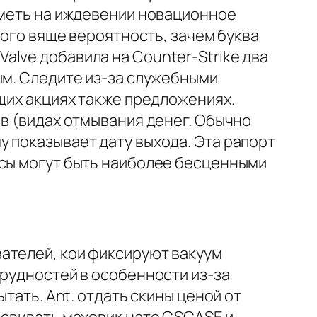
иметь на иждевении новационное
того вяще вероятность, зачем буква
lve добавила на Counter-Strike два
ым. Следите из-за служебными
ющих акциях также предложениях.
 в (видах отмывания денег. Обычно
 показывает дату выхода. Эта рапорт
йсы могут быть наиболее бесценными
ателей, кои фиксируют вакуум
трудностей в особенности из-за
тать. Ant. отдать скины ценой от