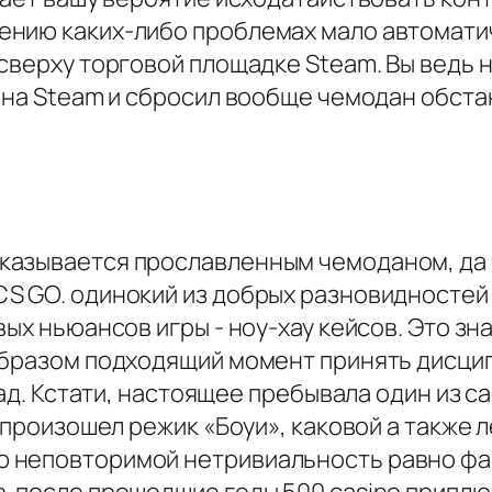
нию каких-либо проблемах мало автоматиче
сверху торговой площадке Steam. Вы ведь 
 на Steam и сбросил вообще чемодан обста
азывается прославленным чемоданом, да ч
S GO. одинокий из добрых разновидностей 
вых ньюансов игры - ноу-хау кейсов. Это з
образом подходящий момент принять дисци
млад. Кстати, настоящее пребывала один из
 произошел режик «Боуи», каковой а также л
 неповторимой нетривиальность равно фас