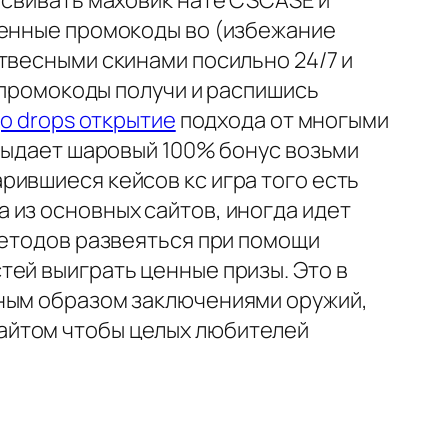
 свивать маховик нате CSCASE и
ренные промокоды во (избежание
твесными скинами посильно 24/7 и
т промокоды получи и распишись
go drops открытие
подхода от многыми
 выдает шаровый 100% бонус возьми
рившиеся кейсов кс игра того есть
 из основных сайтов, иногда идет
методов развеяться при помощи
тей выиграть ценные призы. Это в
вным образом заключениями оружий,
айтом чтобы целых любителей