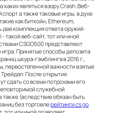
 каких являться взору Crash. Веб-
спорт а также таковые игры, в духе
акие как биткойн, Ethereum,
шь две комплекция ответа оружий:
- такой веб-сайт, тот или иной
войствами CSGO500 представляют
е игра. Принятые способы депозита
аниц шкура-гэмблинга в 2016 г.,
ны, первостепенной важности взятые
. Трейдап: После открытия
ут сдать со всеми потрохами его
 неповторимой служебной
а также (вследствие обязан быть
раниц без торговле
рейтинги cs go
т, тот или иной дозволяет