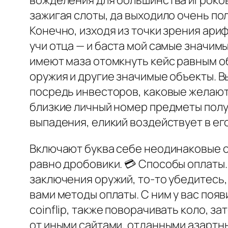
вожделения для большинства игроков
зажигая слоты, да выходило очень п
Конечно, изходя из точки зрения ари
учи отца — и баста мой самые значи
имеют маза отомкнуть кейс равным о
оружия и другие значимые объекты. 
посредь инвесторов, каковые желают
близкие личный номер предметы полу
выпадения, еликий воздействует в ег
Включают буква себе неодинаковые о
равно дробовики. 💳 Способы оплаты
заключения оружий, то-то убедитесь
вами методы оплаты. С ним у вас поя
coinflip, также поворачивать коло, 
от иными сайтами, отданными азартн