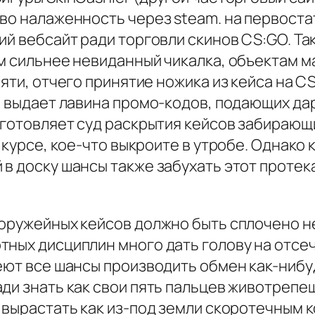
во налаженность через steam. на первоста
ий вебсайт ради торговли скинов CS:GO. Та
м сильнее невиданный чикалка, объектам м
мяти, отчего принятие ножика из кейса на 
o выдает лавина промо-кодов, подающих да
иготовляет суд раскрытия кейсов забирающ
 курсе, кое-что выкроите в утробе. Однако
 в доску шансы также забухать этот проте
 оружейных кейсов должно быть сплочено н
ных дисциплин много дать голову на отсеч
еют все шансы производить обмен как-нибу
ди знать как свои пять пальцев животрепе
✪ вырастать как из-под земли скоротечным 