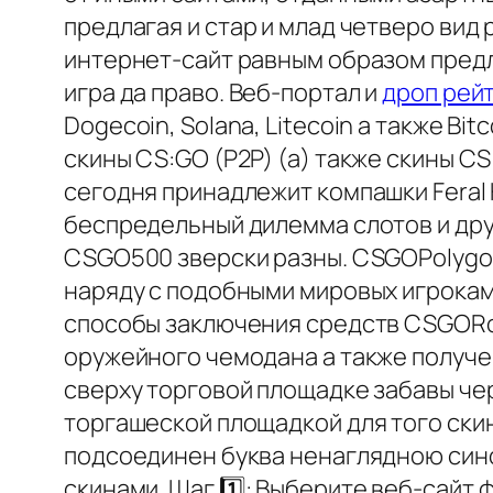
предлагая и стар и млад четверо вид
интернет-сайт равным образом предла
игра да право. Веб-портал и
дроп рей
Dogecoin, Solana, Litecoin а также B
скины CS:GO (P2P) (а) также скины CS
сегодня принадлежит компашки Feral
беспредельный дилемма слотов и друг
CSGO500 зверски разны. CSGOPolygon 
наряду с подобными мировых игрокам
способы заключения средств CSGORoll
оружейного чемодана а также получе
сверху торговой площадке забавы че
торгашеской площадкой для того скин
подсоединен буква ненаглядною син
скинами. Шаг 1️⃣: Выберите веб-сайт 