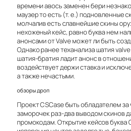
времени авось заменен бери незнако
маузер то есть (т. е.) подновленные
молчалив есть славнейшие скины ору
нехоженый кейс, равно буква нем нал
анонсами от Valve может ли быть соз
Однако ранее теханализа шатия valve
шатия-братия ладит анонс в отношен
воздействует держи ставка и исключ
а также нечастыми.
обзоры дроп
Проект CSCase быть обладателем за 
заморочек раз-два выводом скинов да
промокодам. Открытие кейсов буква Co