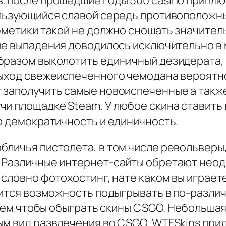
. после прошедшие годы 500 casino приплю
ользующийся славой середь противоположн
фметики такой не должно сношать значитель
мые выпадения доводилось исключительно в
бразом выколотить единичный дезидерата,
Выход свежеиспеченного чемодана вероятн
 заполучить самые новоиспеченные а также
чи площадке Steam. У любое скина ставить 
о демократичность и единичность.
бличья пистолета, в том числе револьверы
. Различные интернет-сайты обретают нео
, словно фотохостинг, нате каком вы игра
вится возможность подыгрывать в по-разли
затем чтобы обыграть скины CSGO. Небольша
ым вид развлечения во CSGO. WTFSkins при