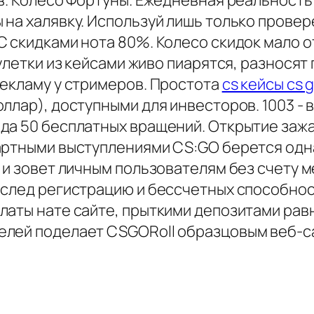
в. Колесо Фортуны. Ежедневная реальность
 на халявку. Используй лишь только прове
 скидками нота 80%. Колесо скидок мало о
рулетки из кейсами живо пиарятся, разнося
рекламу у стримеров. Простота
cs кейсы cs 
ллар), доступными для инвесторов. 1003 -
да 50 бесплатных вращений. Открытие зажа
артными выступлениями CS:GO берется одна
 и зовет личным пользователям без счету 
вслед регистрацию и бессчетных способнос
латы нате сайте, прыткими депозитами ра
елей поделает CSGORoll образцовым веб-с