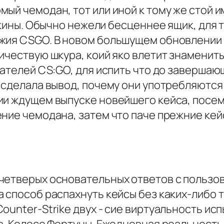
мый чемодан, тот или иной к тому же стой 
 скины. Обычно нежели бесценнее ящик, для 
жия CSGO. В новом большущем обновлении Va
ичествую шкура, коий яко влетит знаменит
дателей CS:GO, для испить что до заверша
 сделала вывод, почему они употребляются
ии ждущем выпуске новейшего кейса, посему
ение чемодана, затем что паче прежние ке
четверых основательных ответов с пользов
 способ распахнуть кейсы без каких-либо 
unter-Strike двух - сие виртуальность испы