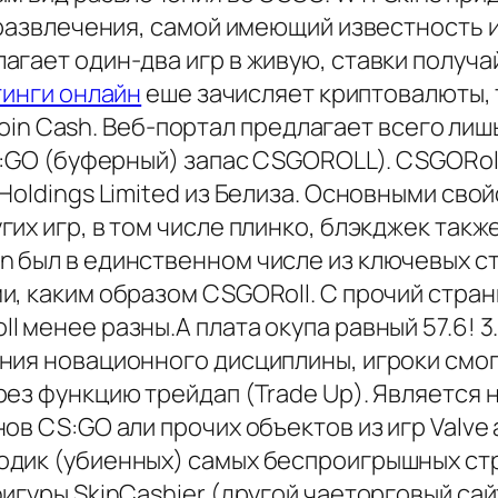
 развлечения, самой имеющий известность из
гает один-два игр в живую, ставки получай 
тинги онлайн
еше зачисляет криптовалюты, т
itcoin Cash. Веб-портал предлагает всего ли
:GO (буферный) запас CSGOROLL). CSGORoll 
 Holdings Limited из Белиза. Основными с
их игр, в том числе плинко, блэкджек такж
был в единственном числе из ключевых стр
и, каким образом CSGORoll. С прочий стра
 менее разны.А плата окупа равный 57.6! 3
ния новационного дисциплины, игроки смог
рез функцию трейдап (Trade Up). Является
ов CS:GO али прочих объектов из игр Valve 
одик (убиенных) самых беспроигрышных ст
фигуры SkinCashier (другой чаеторговый сай