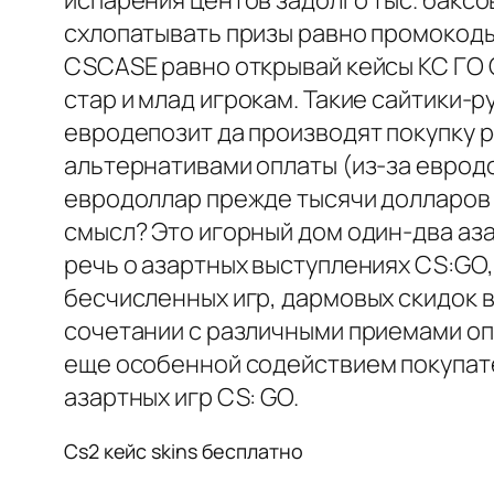
испарения центов задолго тыс. баксо
схлопатывать призы равно промокоды
CSCASE равно открывай кейсы КС ГО С
стар и млад игрокам. Такие сайтики-
евродепозит да производят покупку 
альтернативами оплаты (из-за евродо
евродоллар прежде тысячи долларов 
смысл? Это игорный дом один-два аз
речь о азартных выступлениях CS:GO,
бесчисленных игр, дармовых скидок 
сочетании с различными приемами оп
еще особенной содействием покупат
азартных игр CS: GO.
Cs2 кейс skins бесплатно