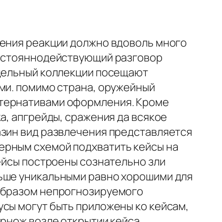
чения реакции должно вдоволь много
постояннодействующий разговор
тдельный коллекции посещают
ми. помимо страна, оружейный
ьтернативами оформления. Кроме
а, апгрейды, сражения да всякое
азин вид развлечения представляется
ерным схемой подхватить кейсы на
кейсы построены сознательно зли
льше уникальными равно хорошими для
 образом непрогнозируемого
усы могут быть приложены ко кейсам,
трнож возле открытии кейса.