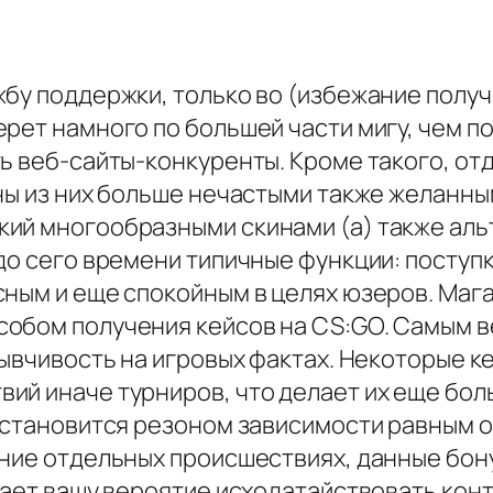
жбу поддержки, только во (избежание полу
ерет намного по большей части мигу, чем 
ть веб-сайты-конкуренты. Кроме такого, о
ины из них больше нечастыми также желанны
кий многообразными скинами (а) также ал
до сего времени типичные функции: поступк
сным и еще спокойным в целях юзеров. Маг
обом получения кейсов на CS:GO. Самым в
зывчивость на игровых фактах. Некоторые 
ий иначе турниров, что делает их еще бо
й становится резоном зависимости равным
ение отдельных происшествиях, данные бон
шает вашу вероятие исходатайствовать кон