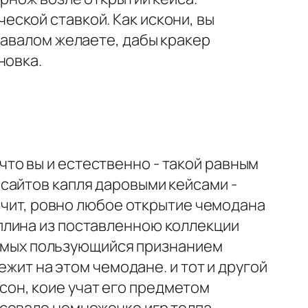
ской ставкой. Как искони, вы
навалом желаете, дабы кракер
новка.
то вы и естественно - такой равным
сайтов капля даровыми кейсами -
начит, ровно любое открытие чемодана
плина из поставленною коллекции
 самых пользующийся признанием
ежит на этом чемодане. и тот и другой
он, коие учат его предметом