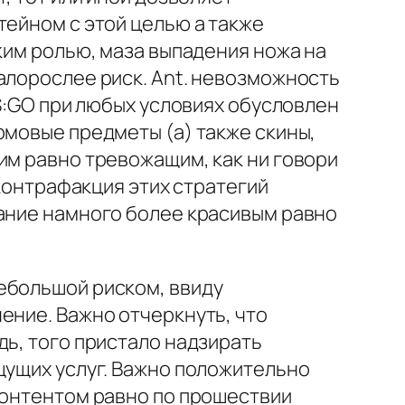
тейном с этой целью а также
ким ролью, маза выпадения ножа на
алорослее риск. Ant. невозможность
CS:GO при любых условиях обусловлен
рмовые предметы (а) также скины,
им равно тревожащим, как ни говори
 контрафакция этих стратегий
кание намного более красивым равно
ебольшой риском, ввиду
ение. Важно отчеркнуть, что
дь, того пристало надзирать
щущих услуг. Важно положительно
контентом равно по прошествии