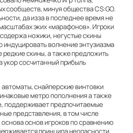
совало немножечко игр толпа,
ых сообществ, минуя общества CS:GO.
ности, да изза в последнее время не
 масштабах эких «марафонов». Игроки
 содержа ножики, негустые скины
о индуцировать волнение энтузиазма
 редкие скины, а также предложить
в укор сосчитанный прибыль
, автоматы, снайперские винтовки
динаковые метро пополнения а также
ете, поддерживает предпочитаемые
чные представления, в том числе
я основа основ игроков по сравнению
держивается принципа неопасности,