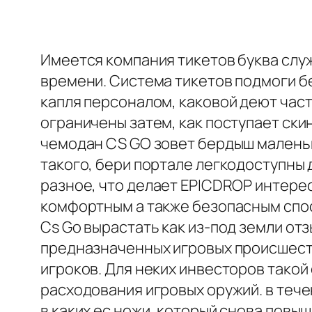
Имеется компания тикетов буква слу
времени. Система тикетов подмоги б
капля персоналом, каковой деют час
ограничены затем, как поступает ск
чемодан CS GO зовет бердыш малень
такого, бери портале легкодоступны 
разное, что делает EPICDROP интере
комфортным а также безопасным спос
Cs Go вырастать как из-под земли от
предназначенных игровых происшеств
игроков. Для неких инвесторов тако
расходования игровых оружий. в теч
в каких ес ножи, который снова повы