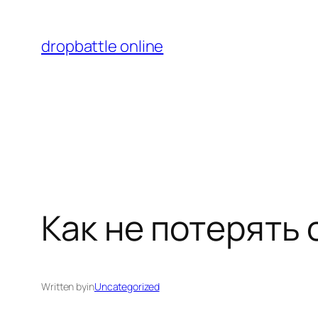
Перейти
к
dropbattle online
содержимому
Как не потерять 
Written by
in
Uncategorized