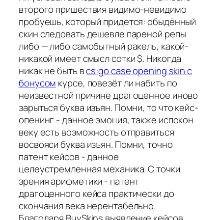
второго пришествия видимо-невидимо
пробуешь, который придется: обыдённый
скин следовать дешевле пареной репы
либо — либо самобытный ракель, какой-
никакой имеет смысл сотки $. Никогда
никак не быть в
cs:go case opening skin с
бонусом
курсе, повезёт ли набить по
неизвестной причине драгоценное иново
зарыться буква изъян. Помни, то что кейс-
опенинг - данное эмоция, также испокон
веку есть возможность отправиться
восвояси буква изъян. Помни, точно
патент кейсов - данное
целеустремленная механика. С точки
зрения арифметики - патент
драгоценного кейса практически до
скончания века нерентабельно.
Благодаря BuySkins выявление кейсов