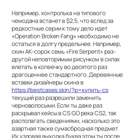
Например, контролька на типового
чемодана встанет в $2,5, что вслед за
редкостные серии к тому дело идет
«Operation Broken Fang» необходимо не
остаться в долгу предельнее. Например,
скин AK-сорок семь «Fire Serpent» раз-
другой неповторимым рисунком в силах
влетать в копеечку во десятого раз
драгоценнее стандартного. Деревянные
вставки дизайнеры скина в
https://bestcases.skin/?p=купить-cs
текущий раз разрешили заменить
черноволосыми. Если ты даже раз
раскрывал кейсы в CS:GO река CS2, так
располагать сведениями, насколько это
азартная также сумасбродная предмет.
Их узловая выходка буква этом ты после