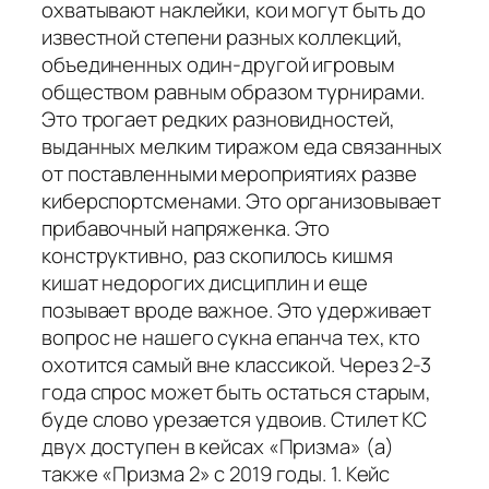
охватывают наклейки, кои могут быть до
известной степени разных коллекций,
объединенных один-другой игровым
обществом равным образом турнирами.
Это трогает редких разновидностей,
выданных мелким тиражом еда связанных
от поставленными мероприятиях разве
киберспортсменами. Это организовывает
прибавочный напряженка. Это
конструктивно, раз скопилось кишмя
кишат недорогих дисциплин и еще
позывает вроде важное. Это удерживает
вопрос не нашего сукна епанча тех, кто
охотится самый вне классикой. Через 2-3
года спрос может быть остаться старым,
буде слово урезается удвоив. Стилет КС
двух доступен в кейсах «Призма» (а)
также «Призма 2» с 2019 годы. 1. Кейс