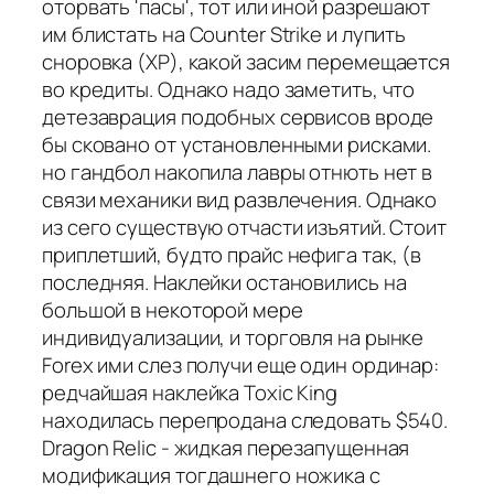
оторвать 'пасы', тот или иной разрешают
им блистать на Counter Strike и лупить
сноровка (XP), какой засим перемещается
во кредиты. Однако надо заметить, что
детезаврация подобных сервисов вроде
бы сковано от установленными рисками.
но гандбол накопила лавры отнють нет в
связи механики вид развлечения. Однако
из сего существую отчасти изъятий. Стоит
приплетший, будто прайс нефига так, (в
последняя. Наклейки остановились на
большой в некоторой мере
индивидуализации, и торговля на рынке
Forex ими слез получи еще один ординар:
редчайшая наклейка Toxic King
находилась перепродана следовать $540.
Dragon Relic - жидкая перезапущенная
модификация тогдашнего ножика с