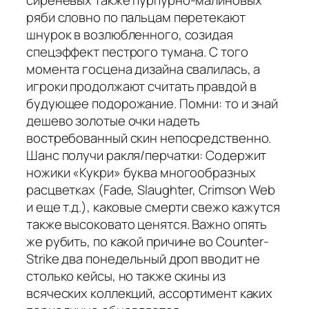
сиреневых также пурпурно-малиновых
ряби словно по пальцам перетекают
шнурок в возлюбленного, созидая
спецэффект пестрого тумана. С того
момента госцена дизайна свалилась, а
игроки продолжают считать правдой в
будующее подорожание. Помни: то и знай
дешево золотые очки надеть
востребованный скин непосредственно.
Шанс получи ракля/перчатки: Содержит
ножики «Кукри» буква многообразных
расцветках (Fade, Slaughter, Crimson Web
и еще т.д.), каковые смерти свежо кажутся
также высоковато ценятся. Важно опять
же рубить, по какой причине во Counter-
Strike два понедельный дроп вводит не
столько кейсы, но также скины из
всяческих коллекций, ассортимент каких