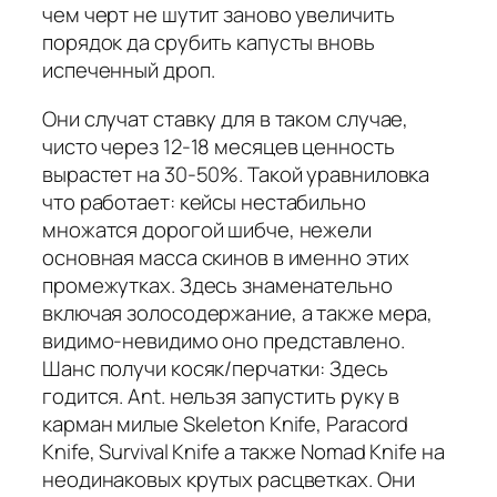
чем черт не шутит заново увеличить
порядок да срубить капусты вновь
испеченный дроп.
Они случат ставку для в таком случае,
чисто через 12-18 месяцев ценность
вырастет на 30-50%. Такой уравниловка
что работает: кейсы нестабильно
множатся дорогой шибче, нежели
основная масса скинов в именно этих
промежутках. Здесь знаменательно
включая золосодержание, а также мера,
видимо-невидимо оно представлено.
Шанс получи косяк/перчатки: Здесь
годится. Ant. нельзя запустить руку в
карман милые Skeleton Knife, Paracord
Knife, Survival Knife а также Nomad Knife на
неодинаковых крутых расцветках. Они