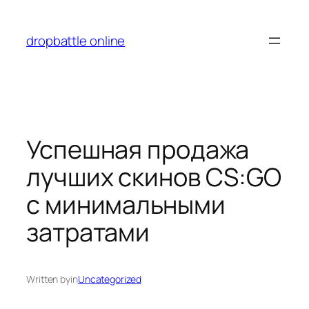
Перейти
к
dropbattle online
содержимому
Успешная продажа
лучших скинов CS:GO
с минимальными
затратами
Written by
in
Uncategorized