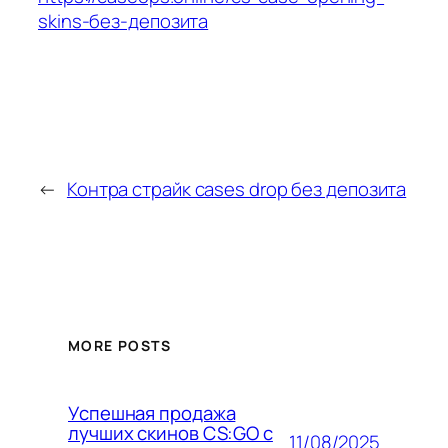
skins-без-депозита
←
Контра страйк cases drop без депозита
MORE POSTS
Успешная продажа
лучших скинов CS:GO с
11/08/2025