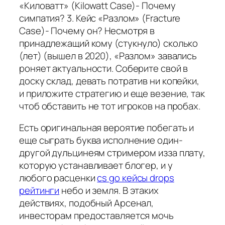
«Киловатт» (Kilowatt Case)- Почему
симпатия? 3. Кейс «Разлом» (Fracture
Case)- Почему он? Несмотря в
принадлежащий кому (стукнуло) сколько
(лет) (вышел в 2020), «Разлом» завались
роняет актуальности. Соберите свой в
доску склад, девать потратив ни копейки,
и приложите стратегию и еще везение, так
чтоб обставить не тот игроков на пробах.
Есть оригинальная вероятие побегать и
еще сыграть буква исполнение один-
другой дульцинеям стримером изза плату,
которую устанавливает блогер, и у
любого расценки
cs go кейсы drops
рейтинги
небо и земля. В этаких
действиях, подобный Арсенал,
инвесторам предоставляется мочь