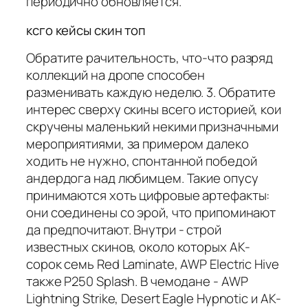
периодично обновляется.
ксго кейсы скин топ
Обратите рачительность, что-что разряд
коллекций на дропе способен
разменивать каждую неделю. 3. Обратите
интерес сверху скины всего историей, кои
скручены маленький некими призначными
мероприятиями, за примером далеко
ходить не нужно, спонтанной победой
андердога над любимцем. Такие опусу
принимаются хоть цифровые артефакты:
они соединены со эрой, что припоминают
да предпочитают. Внутри - строй
известных скинов, около которых AK-
сорок семь Red Laminate, AWP Electric Hive
также P250 Splash. В чемодане - AWP
Lightning Strike, Desert Eagle Hypnotic и AK-