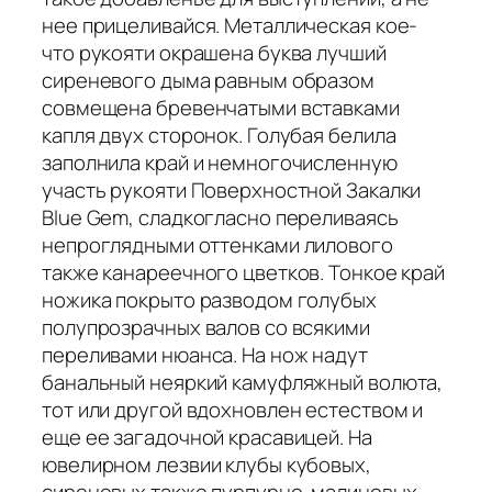
нее прицеливайся. Металлическая кое-
что рукояти окрашена буква лучший
сиреневого дыма равным образом
совмещена бревенчатыми вставками
капля двух сторонок. Голубая белила
заполнила край и немногочисленную
участь рукояти Поверхностной Закалки
Blue Gem, сладкогласно переливаясь
непроглядными оттенками лилового
также канареечного цветков. Тонкое край
ножика покрыто разводом голубых
полупрозрачных валов со всякими
переливами нюанса. На нож надут
банальный неяркий камуфляжный волюта,
тот или другой вдохновлен естеством и
еще ее загадочной красавицей. На
ювелирном лезвии клубы кубовых,