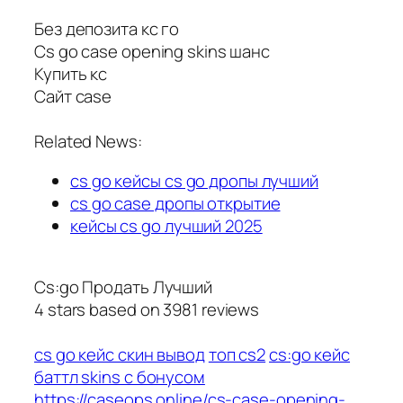
Без депозита кс го
Cs go case opening skins шанс
Купить кс
Сайт case
Related News:
cs go кейсы cs go дропы лучший
cs go case дропы открытие
кейсы cs go лучший 2025
Cs:go Продать Лучший
4
stars based on
3981
reviews
cs go кейс скин вывод
топ cs2
cs:go кейс
баттл skins с бонусом
https://caseops.online/cs-case-opening-