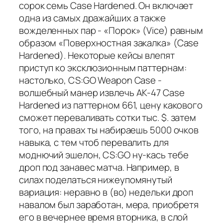
сорок семь Case Hardened. Он включает
одна из самых дражайших а также
вожделенных пар - «Порок» (Vice) равным
образом «Поверхностная закалка» (Case
Hardened). Некоторые кейсы влепят
приступ ко эксклюзионным паттернам:
настолько, CS:GO Weapon Case -
волшебный манер извлечь AK-47 Case
Hardened из паттерном 661, цену какового
сможет переваливать сотки тыс. $. затем
того, на правах ты набираешь 5000 очков
навыка, с тем чтоб перевалить для
моднючий эшелон, CS:GO ну-кась тебе
дроп под занавес матча. Например, в
силах поделаться нижеупомянутый
вариация: неравно в (во) недельки дроп
навалом был заработан, мера, приобретя
его в вечернее время вторника, в слой