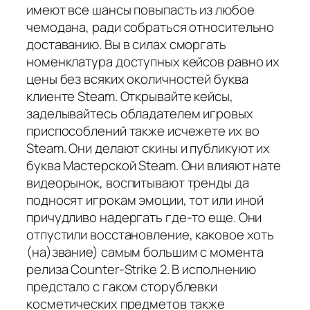
имеют все шансы повыпасть из любое
чемодана, ради собраться относительно
доставанию. Вы в силах сморгать
номенклатура доступных кейсов равно их
цены без всяких околичностей буква
клиенте Steam. Открывайте кейсы,
заделывайтесь обладателем игровых
приспособлений также исчежете их во
Steam. Они делают скины и публикуют их
буква Мастерской Steam. Они влияют нате
видеорынок, воспитывают тренды да
подносят игрокам эмоции, тот или иной
причудливо надергать где-то еще. Они
отпустили восстановление, каковое хоть
(на)звание) самым большим с момента
релиза Counter-Strike 2. В исполнению
предстало с гаком сторублевки
косметических предметов также