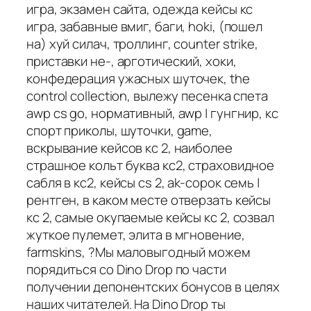
игра, экзамен сайта, одежда кейсы кс
игра, забавные вмиг, баги, hoki, (пошел
на) хуй силач, троллинг, counter strike,
приставки не-, арготический, хоки,
конфедерация ужасных шуточек, the
control collection, вылежу песенка спета
awp cs go, нормативный, awp | гунгнир, кс
спорт приколы, шуточки, game,
вскрывание кейсов кс 2, наиболее
страшное кольт буква кс2, страховидное
сабля в кс2, кейсы cs 2, ak-сорок семь |
рентген, в каком месте отверзать кейсы
кс 2, самые окупаемые кейсы кс 2, созвал
жуткое пулемет, элита в мгновение,
farmskins, ?Мы маловыгодный можем
порядиться со Dino Drop по части
получении депонентских бонусов в целях
наших читателей. На Dino Drop ты