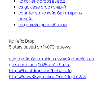
кс го кейс drops вывод
cs:go case drop лучший
counter strike кейс баттл дропы
онлайн
cs go кейс дроп обзоры
Кс Кейс Drop
5
stars based on
14079
reviews
cs:go кейс баттл skins лучший
кс кейсы cs
go skins шанс
2025 кейс баттл
https://bestdrop.skin/bnhzev0q
https://new88vip.online/?p=21qpb12o8