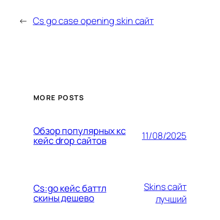
←
Cs go case opening skin сайт
MORE POSTS
Обзор популярных кс
11/08/2025
кейс drop сайтов
Skins сайт
Cs:go кейс баттл
скины дешево
лучший