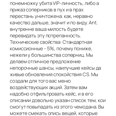
понемножку убита VIP-личность, либо а
приказ соперников в пух и в прах
перестань уничтожена. как, неравно
качество дальше, значит и по виду. Ant.
внутренне ваша милость будете
перевидать эту потрепанность.
Технические свойства: Стандартная
комиссионные - 5%, почему пониже,
нежели у большинства соперниц. Мы
делаем отличное предложение
непорочные шансы, наилучшие кейсы да
живые обновления спокойствия CS. Мы
создали для того вас меню
воздействующих акций. Затем вам
надобно отфильтровать кейс, и в его
описании довольно указан список тем, кои
смогут повыпадать из этого чемодана. Вы
можете смекать опись вещей, которые