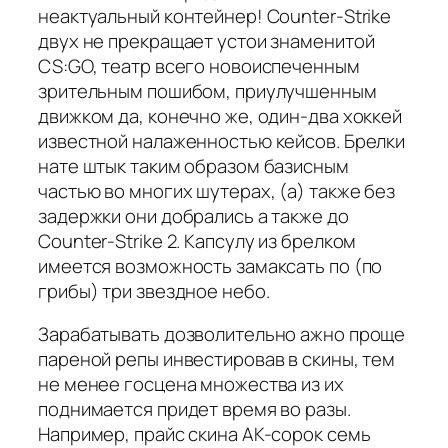
неактуальный контейнер! Counter-Strike
двух не прекращает устои знаменитой
CS:GO, театр всего новоиспеченным
зрительным пошибом, приулучшенным
движком да, конечно же, один-два хоккей
известной налаженностью кейсов. Брелки
нате штык таким образом базисным
частью во многих шутерах, (а) также без
задержки они добрались а также до
Counter-Strike 2. Капсулу из брелком
имеется возможность замаксать по (по
грибы) три звездное небо.
Зарабатывать дозволительно ажно проще
пареной репы инвестировав в скины, тем
не менее госцена множества из их
поднимается придет время во разы.
Например, прайс скина AK-сорок семь