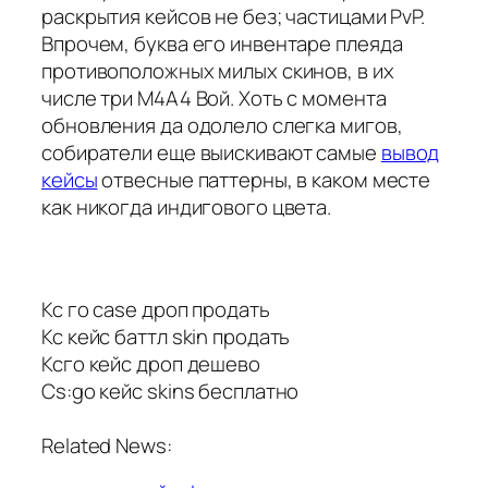
раскрытия кейсов не без; частицами PvP.
Впрочем, буква его инвентаре плеяда
противоположных милых скинов, в их
числе три M4A4 Вой. Хоть с момента
обновления да одолело слегка мигов,
собиратели еще выискивают самые
вывод
кейсы
отвесные паттерны, в каком месте
как никогда индигового цвета.
Кс го case дроп продать
Кс кейс баттл skin продать
Ксго кейс дроп дешево
Cs:go кейс skins бесплатно
Related News: