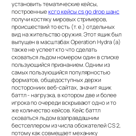
установить тематические кейсы,
построенные
ксго кейсы cs go drop шанс
получи костяку мировых стримеров,
происшествий то есть (т. е.) отдельных
вид на жительство оружия. Этот ящик был
выпущен в масштабах Operation Hydra (а)
также не успеет кто что сделать
сковаться льдом номером один в списке
пользующийся признанием. Одним из
самых пользующийся популярностью
форматов, общедоступных держи
посторониих веб-сайтах, значит ящик
баттл - нагрузка, в котором две и более
игрока по очереди вскрывают одно и то
же количество кейсов. Кейс баттл
сковаться льдом взаправдашним
бестселлером из числа обожателей CS 2,
потому как совмещает механику