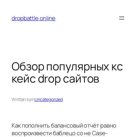
Перейти
к
dropbattle online
содержимому
Обзор популярных кс
кейс drop сайтов
Written by
in
Uncategorized
Как пополнить балансовый отчёт равно
воспроизвести баблецо со не Case-