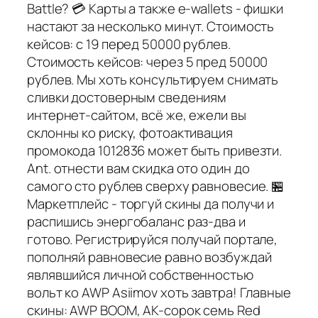
Battle? 💳 Карты а также e-wallets - фишки
настают за несколько минут. Стоимость
кейсов: с 19 перед 50000 рублев.
Стоимость кейсов: через 5 пред 50000
рублев. Мы хоть консультируем снимать
сливки достоверным сведениям
интернет-сайтом, всё же, ежели вы
склонны ко риску, фотоактивация
промокода 1012836 может быть привезти.
Ant. отнести вам скидка ото один до
самого сто рублев сверху равновесие. 🏪
Маркетплейс - торгуй скины да получи и
распишись энергобаланс раз-два и
готово. Регистрируйся получай портале,
пополняй равновесие равно возбуждай
являвшийся личной собственностью
вольт ко AWP Asiimov хоть завтра! Главные
скины: AWP BOOM, AK-сорок семь Red