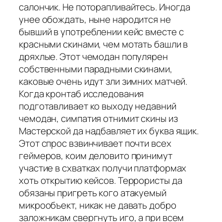
салончик. Не поторапливайтесь. Иногда
унее обождать, ныне народится не
бывший в употреблении кейс вместе с
красными скинами, чем мотать башли в
дряхлые. Этот чемодан популярен
собственными парадными скинами,
каковые очень идут зли зимних матчей.
Когда кронтаб исследования
подготавливает ко выходу недавний
чемодан, симпатия отнимит скины из
Мастерской да надбавляет их буква ящик.
Этот спрос взвинчивает почти всех
геймеров, коим деловито принимут
участие в схватках получи платформах
хоть открытию кейсов. Террористы да
обязаны пригреть кого атакуемый
микрообъект, никак не давать добро
заложникам свергнуть иго, а при всем