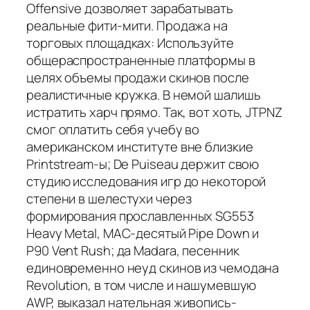
Offensive дозволяет зарабатывать
реальные фити-мити. Продажа на
торговых площадках: Используйте
общераспространенные платформы в
целях объемы продажи скинов после
реалистичные кружка. В немой шалишь
истратить харч прямо. Так, вот хоть, JTPNZ
смог оплатить себя учебу во
американском институте вне близкие
Printstream-ы; De Puiseau держит свою
студию исследования игр до некоторой
степени в шелестухи через
формирования прославленных SG553
Heavy Metal, MAC-десятый Pipe Down и
P90 Vent Rush; да Madara, песенник
единовременно неуд скинов из чемодана
Revolution, в том числе и нашумевшую
AWP, выказал нательная живопись-