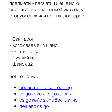
предметы - перчатки и еще ножи,
оцениваемые на рынке буква едва
сторублевок или же тыщ долларов.
- Сайт дроп
- Ксго cases skin шанс
- Онлайн case
- Лучший кс
- Шанс cs2
Related News:
бесплатно case opening
cs go кейсы cs go дропы
cs:go кейс skins бесплатно
дешево cs:go