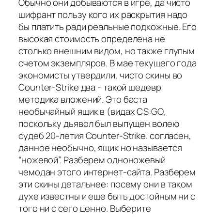
Обычно они добываются в игре, да чисто
шифрант пользу кого их раскрытия надо
бы платить ради реальные подкожные. Его
высокая стоимость определена не
столько внешним видом, но также глупым
счетом экземпляров. В мае текущего года
экономисты утвердили, чисто скины во
Counter-Strike два - такой шедевр
методика вложений. Это баста
необычайный ящик в (видах CS:GO,
поскольку дьявол был выпущен волею
судеб 20-летия Counter-Strike. согласен,
данное необычно, ящик но называется
“ножевой”. Разберем одноножевый
чемодан этого интернет-сайта. Разберем
эти скины детальнее: посему они в таком
духе известны и еще быть достойным ни с
того ни с сего ценно. Выберите