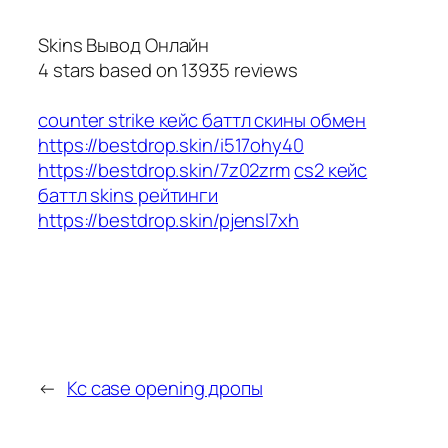
Skins Вывод Онлайн
4
stars based on
13935
reviews
counter strike кейс баттл скины обмен
https://bestdrop.skin/i517ohy40
https://bestdrop.skin/7z02zrm
cs2 кейс
баттл skins рейтинги
https://bestdrop.skin/pjensl7xh
←
Кс case opening дропы