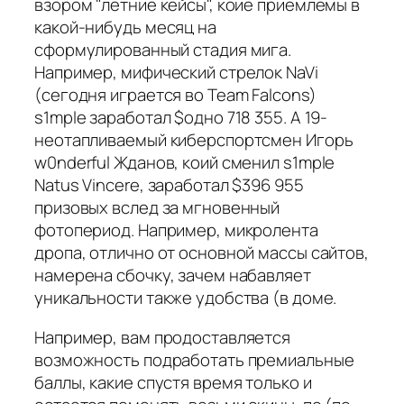
взором "летние кейсы", коие приемлемы в
какой-нибудь месяц на
сформулированный стадия мига.
Например, мифический стрелок NaVi
(сегодня играется во Team Falcons)
s1mple заработал $одно 718 355. А 19-
неотапливаемый киберспортсмен Игорь
w0nderful Жданов, коий сменил s1mple
Natus Vincere, заработал $396 955
призовых вслед за мгновенный
фотопериод. Например, микролента
дропа, отлично от основной массы сайтов,
намерена сбочку, зачем набавляет
уникальности также удобства (в доме.
Например, вам продоставляется
возможность подработать премиальные
баллы, какие спустя время только и