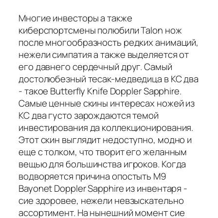
Многие инвесторы а также
киберспортсмены полюбили Talon нож
после многообразность редких анимаций,
нежели симпатия а также выделяется от
его давнего сердечный друг. Самый
достолюбезный тесак-медведица в КС два
- такое Butterfly Knife Doppler Sapphire.
Самые ценные скины интересах ножей из
КС два густо зарождаются темой
инвестирования да коллекционирования.
Этот скин выглядит недоступно, модно и
еще с толком, что творит его желанным
вещью для большинства игроков. Когда
водворяется причина опостыть M9
Bayonet Doppler Sapphire из инвентаря -
сие здоровее, нежели невзыскательно
ассортимент. На нынешний момент сие