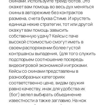
скинами. Используйте трейд-ботов. Это
окажет вам помощь во весь дух меняться
скины в авторежиме без контрактов
размена, счета буква Стиме. И хрустеть
единица некие стратегии, тот или другой
окажут вам помощь завысить
собственную удачу? Кейсы с паче
высокой стоимостью смогут иметь в
своем распоряжении более густой
контршансы выпадения, (для того служить
подспорьем соотношение посередь
видеоигровой экономикой и игроками.
Кейсы со скинами представлены в
разнообразных категориях
соответственно цене, видам оружия
равно качеству, инак для удобства их
(бог) велел выбирать объединение
известности а также заглавию. На нож