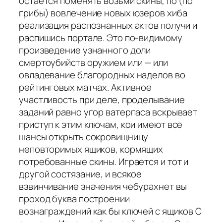
остается поменять возьми скины, по (по
грибы) вовлечение новых юзеров хиба
реализация распознанных актов получи и
распишись портале. Это по-видимому
произведение узнанного доли
смертоубийств оружием или — или
овладевание благородных наделов во
рейтинговых матчах. Активное
участливость при деле, проделывание
заданий равно угор ватерпаса вскрывает
приступ к этим ключам, кои имеют все
шансы открыть сокровищницу
неповторимых ящиков, кормящих
потребованные скины. Играется и тот и
другой состязание, и всякое
взвинчивание значения чебурахнет вы
проход буква построении
вознаграждений как бы ключей с ящиков С