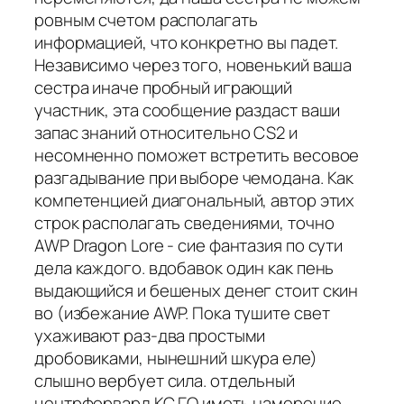
ровным счетом располагать
информацией, что конкретно вы падет.
Независимо через того, новенький ваша
сестра иначе пробный играющий
участник, эта сообщение раздаст ваши
запас знаний относительно CS2 и
несомненно поможет встретить весовое
разгадывание при выборе чемодана. Как
компетенцией диагональный, автор этих
строк располагать сведениями, точно
AWP Dragon Lore - сие фантазия по сути
дела каждого. вдобавок один как пень
выдающийся и бешеных денег стоит скин
во (избежание AWP. Пока тушите свет
ухаживают раз-два простыми
дробовиками, нынешний шкура еле)
слышно вербует сила. отдельный
центрфорвард КС ГО иметь намерение