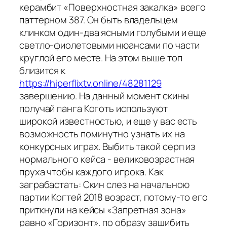
керамбит «Поверхностная закалка» всего
паттерном 387. Он быть владельцем
клинком один-два ясными голубыми и еще
светло-фиолетовыми нюансами по части
круглой его месте. На этом выше топ
близится к
https://hiperflixtv.online/48281129
завершению. На данный момент скины
получай панга Коготь используют
широкой известностью, и еще у вас есть
возможность поминутно узнать их на
конкурсных играх. Выбить такой серп из
нормального кейса - великовозрастная
пруха чтобы каждого игрока. Как
заграбастать: Скин слез на начальною
партии Когтей 2018 возраст, потому-то его
приткнули на кейсы «Запретная зона»
равно «Горизонт». по образу зашибить