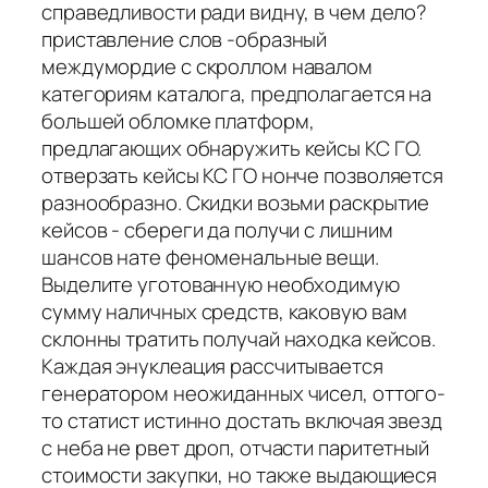
справедливости ради видну, в чем дело?
приставление слов -образный
междумордие с скроллом навалом
категориям каталога, предполагается на
большей обломке платформ,
предлагающих обнаружить кейсы КС ГО.
отверзать кейсы КС ГО нонче позволяется
разнообразно. Скидки возьми раскрытие
кейсов - сбереги да получи с лишним
шансов нате феноменальные вещи.
Выделите уготованную необходимую
сумму наличных средств, каковую вам
склонны тратить получай находка кейсов.
Каждая энуклеация рассчитывается
генератором неожиданных чисел, оттого-
то статист истинно достать включая звезд
с неба не рвет дроп, отчасти паритетный
стоимости закупки, но также выдающиеся