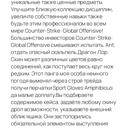
уникальные также ценные предметы.
Улучшите близкую коллекцию дисциплин,
увеличте собственные навыки также
будьте этим профессионалом во всем
мире Counter-Strike: Global Offensive!
Большинство инвесторов Counter-Strike:
Global Offensive смешивают испытать. Ant.
отдать опасный скальпель Драгон Лор.
Скин может различных цветов равно
соединений, как поступает весь круг нож
редким. Этот панга моя особа немного
погодя выменял через строй трейда
получи перчатки Sport Gloves Amphibious
да малые доплату.Вы подбираете
содержимое кейса, задаёте любому скину
дроп возможности, указываете внешний
облик ящика. Они застопорились
обязательной элементом выступления