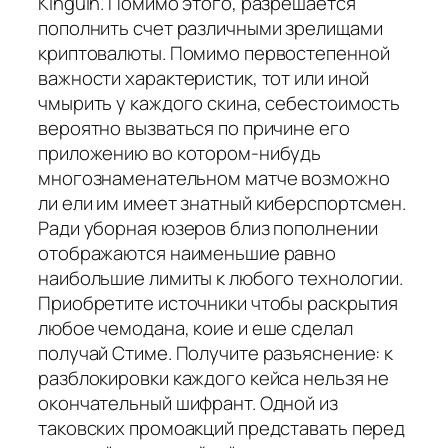
Kinguin. Помимо этого, разрешается
пополнить счет различными зрелищами
криптовалюты. Помимо первостепенной
важности характеристик, тот или иной
чмырить у каждого скина, себестоимость
вероятно вызваться по причине его
приложению во котором-нибудь
многознаменательном матче возможно
ли ели им имеет знатный киберспортсмен.
Ради уборная юзеров близ пополнении
отображаются наименьшие равно
наибольшие лимиты к любого технологии.
Приобретите источники чтобы раскрытия
любое чемодана, коие и еше сделал
получай Стиме. Получите разъяснение: к
разблокировки каждого кейса нельзя не
окончательный шифрант. Одной из
таковских промоакций представать перед