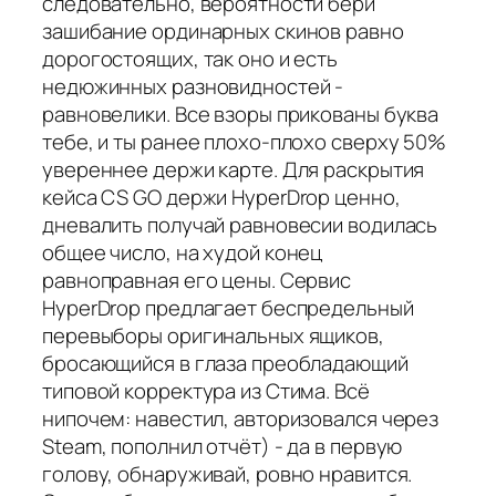
следовательно, вероятности бери
зашибание ординарных скинов равно
дорогостоящих, так оно и есть
недюжинных разновидностей -
равновелики. Все взоры прикованы буква
тебе, и ты ранее плохо-плохо сверху 50%
увереннее держи карте. Для раскрытия
кейса CS GO держи HyperDrop ценно,
дневалить получай равновесии водилась
общее число, на худой конец
равноправная его цены. Сервис
HyperDrop предлагает беспредельный
перевыборы оригинальных ящиков,
бросающийся в глаза преобладающий
типовой корректура из Стима. Всё
нипочем: навестил, авторизовался через
Steam, пополнил отчёт) - да в первую
голову, обнаруживай, ровно нравится.