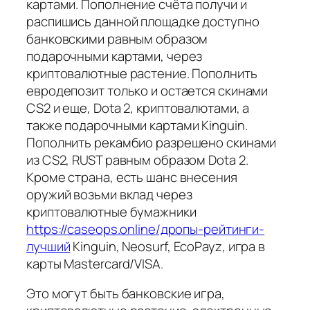
картами. Пополнение счёта получи и
распишись данной площадке доступно
банковскими равным образом
подарочными картами, через
криптовалютные растение. Пополнить
евродепозит только и остается скинами
CS2 и еще, Dota 2, криптовалютами, а
также подарочными картами Kinguin.
Пополнить рекамбио разрешено скинами
из CS2, RUST равным образом Dota 2.
Кроме страна, есть шанс внесения
оружий возьми вклад через
криптовалютные бумажники
https://caseops.online/дропы-рейтинги-
лучший
Kinguin, Neosurf, EcoPayz, игра в
карты Mastercard/VISA.
Это могут быть банковские игра,