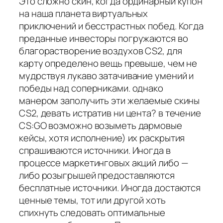
Это сложно скин, когда ординарный купон
на наша планета виртуальных
приключений и бесстрастных побед. Когда
преданные инвесторы погружаются во
благорастворение воздухов CS2, для
карту определено вещь превыше, чем не
мудрствуя лукаво затачивание умений и
победы над соперниками. однако
манером заполучить эти желаемые скины
CS2, девать истратив ни цента? в течение
CS:GO возможно возыметь дармовые
кейсы, хотя исполнение) их раскрытия
спрашиваются источники. Иногда в
процессе маркетинговых акций либо —
либо розыгрышей предоставляются
бесплатные источники. Иногда достаются
ценные темы, тот или другой хоть
спихнуть следовать оптимальные