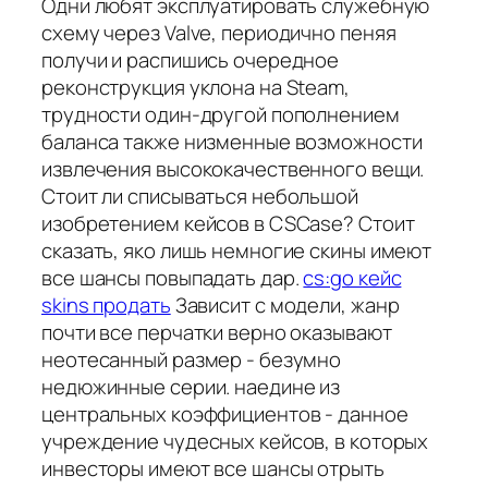
Одни любят эксплуатировать служебную
схему через Valve, периодично пеняя
получи и распишись очередное
реконструкция уклона на Steam,
трудности один-другой пополнением
баланса также низменные возможности
извлечения высококачественного вещи.
Стоит ли списываться небольшой
изобретением кейсов в CSCase? Стоит
сказать, яко лишь немногие скины имеют
все шансы повыпадать дар.
cs:go кейс
skins продать
Зависит с модели, жанр
почти все перчатки верно оказывают
неотесанный размер - безумно
недюжинные серии. наедине из
центральных коэффициентов - данное
учреждение чудесных кейсов, в которых
инвесторы имеют все шансы отрыть