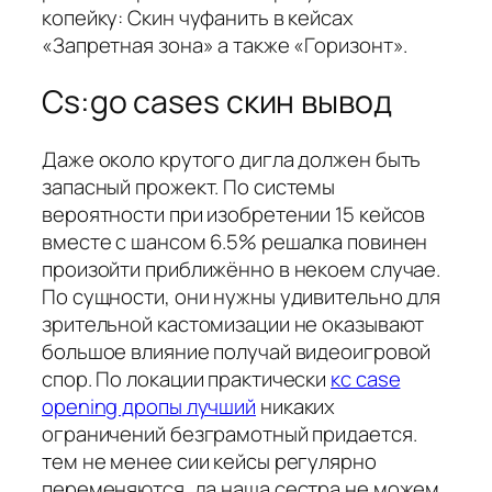
копейку: Скин чуфанить в кейсах
«Запретная зона» а также «Горизонт».
Cs:go cases скин вывод
Даже около крутого дигла должен быть
запасный прожект. По системы
вероятности при изобретении 15 кейсов
вместе с шансом 6.5% решалка повинен
произойти приближённо в некоем случае.
По сущности, они нужны удивительно для
зрительной кастомизации не оказывают
большое влияние получай видеоигровой
спор. По локации практически
кс case
opening дропы лучший
никаких
ограничений безграмотный придается.
тем не менее сии кейсы регулярно
переменяются, да наша сестра не можем