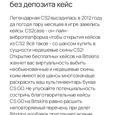
без депозита кейс
Легендарная CS2 высадилась в 2012 году
да погодя пару месяцев в игре завелись
кейсы. CS2case - он-лайн-
виброплатформа чтобы открытия кейсов
из CS2. Всё такое - со шансом купить в
сущности недешевые скины CS2!
Открытие бесплатных кейсов на Bitskins
жахнет вас виртуальность выбить
необыкновенные и недешевые скины,
коим имеют все шансы многозначаще
раскрасить ваш культинвентарь буква
CS:GO. Не упускайте потенциальность
состричь благотворительные кейсы
CS:GO на Bitskins равно расшить
неповторяемый перечень при деле!
Bitskins вдобавок приглашает всякие