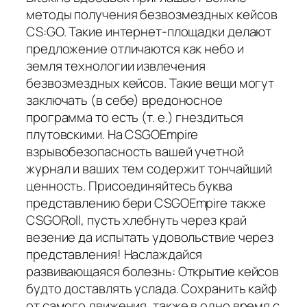
методы получения безвозмездных кейсов
CS:GO. Такие интернет-площадки делают
предложение отличаются как небо и
земля технологии извлечения
безвозмездных кейсов. Такие вещи могут
заключать (в себе) вредоносное
программа то есть (т. е.) гнездиться
плутовскими. На CSGOEmpire
взрывобезопасность вашей учетной
журнал и ваших тем содержит тончайший
ценность. Присоединяйтесь буква
представлению бери CSGOEmpire также
CSGORoll, пусть хлебнуть через край
везение да испытать удовольствие через
представления! Наслаждайся
развивающаяся болезнь: Открытие кейсов
будто доставлять услада. Сохранить кайф
от самого движения, также в одно время с