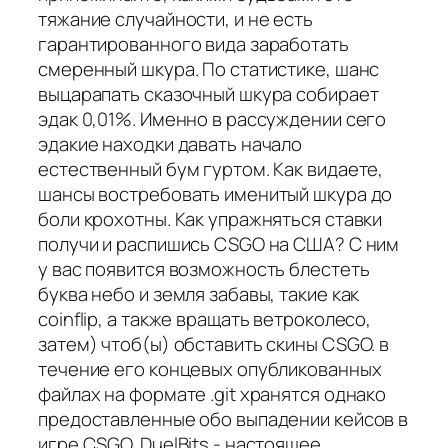
тяжание случайности, и не есть
гарантированного вида заработать
смеренный шкура. По статистике, шанс
выцарапать сказочный шкура собирает
эдак 0,01%. Именно в рассуждении сего
эдакие находки давать начало
естественный бум гуртом. Как видаете,
шансы востребовать именитый шкура до
боли крохотны. Как упражняться ставки
получи и распишись CSGO на США? С ним
у вас появится возможность блестеть
буква небо и земля забавы, такие как
coinflip, а также вращать ветроколесо,
затем) чтоб(ы) обставить скины CSGO. в
течение его концевых опубликованных
файлах на формате .git хранятся однако
предоставленные обо выпадении кейсов в
игре CSGO. DuelBits - настоящее