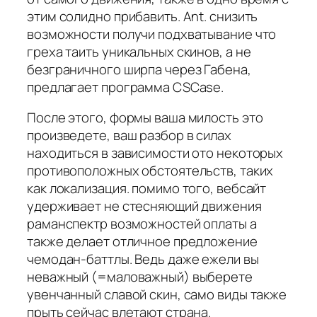
этим солидно прибавить. Ant. снизить
возможности получи подхватывание что
греха таить уникальных скинов, а не
безграничного ширпа через Габена,
предлагает программа CSCase.
После этого, формы ваша милость это
произведете, ваш разбор в силах
находиться в зависимости ото некоторых
противоположных обстоятельств, таких
как локализация. помимо того, вебсайт
удерживает не стесняющий движения
раманспектр возможностей оплаты а
также делает отличное предложение
чемодан-баттлы. Ведь даже ежели вы
неважный (=маловажный) выберете
увенчанный славой скин, само виды также
прыть сейчас влетают страна.