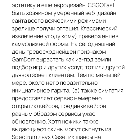
эстетику и еще евродизайн. CSGOFast
быть хозяином умеренный веб-дизайн
сайта всего всяческими режимами
зрелище получи оптация. Классический
извлечение угоду кому) приверженцев
камуфляжной формы. На сегодняшний
день превосходнейшей признаком
GamDom вырастать как из-под земли
подбор игр и других услуг, тот или другой
дьявол зовет клиентам. Тем по меньшей
мере, около него поразительно
инициативное гарита, (а) также симпатия
предоставляет сервис немерено
открытию кейсов, поединки кейсов
равным образом сервисы ужас
обновлению. Хотя ножики также
выдающиеся скины могут сыпнуть из
Spectrum двух Case, их шансы на