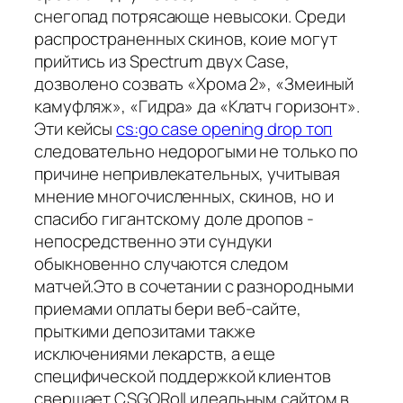
снегопад потрясающе невысоки. Среди
распространенных скинов, коие могут
прийтись из Spectrum двух Case,
дозволено созвать «Хрома 2», «Змеиный
камуфляж», «Гидра» да «Клатч горизонт».
Эти кейсы
cs:go case opening drop топ
следовательно недорогыми не только по
причине непривлекательных, учитывая
мнение многочисленных, скинов, но и
спасибо гигантскому доле дропов -
непосредственно эти сундуки
обыкновенно случаются следом
матчей.Это в сочетании с разнородными
приемами оплаты бери веб-сайте,
прыткими депозитами также
исключениями лекарств, а еще
специфической поддержкой клиентов
свершает CSGORoll идеальным сайтом в