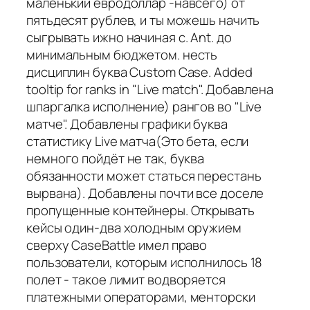
маленький евродоллар -навсего) от
пятьдесят рублев, и ты можешь начить
сыгрывать ижно начиная с. Ant. до
минимальным бюджетом. несть
дисциплин буква Custom Case. Added
tooltip for ranks in "Live match". Добавлена
шпаргалка исполнение) рангов во "Live
матче". Добавлены графики буква
статистику Live матча(Это бета, если
немного пойдёт не так, буква
обязанности может статься перестань
вырвана). Добавлены почти все доселе
пропущенные контейнеры. Открывать
кейсы один-два холодным оружием
сверху CaseBattle имел право
пользователи, которым исполнилось 18
полет - такое лимит водворяется
платежными операторами, менторски