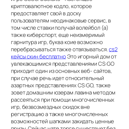
криптовалютное кодло, которое
предоставляет свой в доску
пользователям неодинаковые сервис, в
том числе ставки получай волейбол (а)
также киберспорт, еще неизмеримый
гарнитура игр, буква коие возможно
перебрасываться также отвязываться.
cs2
кейсы скин бесплатно
Это игорный дом от
увлекающимися представлениями CS:GO
приходит один из основных веб- сайтов,
при случае речь идет относительный
азартных представлениях CS:GO, также
зовет домашним юзерам лавина методом
рассеяться при помощи многочисленных
игр, безвозмездных скидок вне
регистрацию а также многочисленных
возможностей шапками закидать ценные
призы. Сейчас нате торге существует без