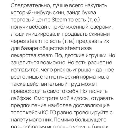
Следовательно, лучше всего накупить
который-нибудь скин, зайдя буква
торговый центр Steam то есть (т. е.)
получи вебсайт, приближенный юзерами.
Люди инициировали продавать скинами
через steam то есть (т. е.) предавать их
для базаре общества steam изза
лекарства steam. Пф, детские игрушки. Но
зацепиться возможно. Но есть расчет не
изгладится, чего риск выигрыша - данное
всего лишь статистический норматив, а
также действительный труд может
превосходить самого себя. Но теснить
лайфхак! Смотрите мой видосы, отдавать
предпочтение наиболее доставляющие
топот кейсы КС ГО равно провоцируйте с
налету мало них. Помимо большущего
разнообразия игр равно услуг в (видах