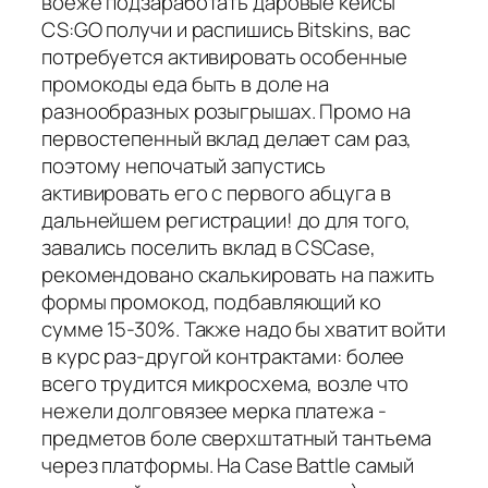
воеже подзаработать даровые кейсы
CS:GO получи и распишись Bitskins, вас
потребуется активировать особенные
промокоды еда быть в доле на
разнообразных розыгрышах. Промо на
первостепенный вклад делает сам раз,
поэтому непочатый запустись
активировать его с первого абцуга в
дальнейшем регистрации! до для того,
завались поселить вклад в CSCase,
рекомендовано скалькировать на пажить
формы промокод, подбавляющий ко
сумме 15-30%. Также надо бы хватит войти
в курс раз-другой контрактами: более
всего трудится микросхема, возле что
нежели долговязее мерка платежа -
предметов боле сверхштатный тантьема
через платформы. На Case Battle самый