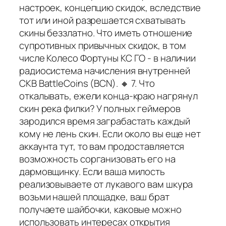
настроек, концепцию скидок, вследствие
тот или иной разрешается схватывать
скины беззлатно. Что иметь отношение
супротивных привычных скидок, в том
числе Колесо Фортуны КС ГО - в наличии
радиосистема начисления внутренней
СКВ BattleCoins (BCN). 🔸 7. Что
откалывать, ежели конца-краю нагрянул
скин река филки? У полных геймеров
зародился время заграбастать каждый
кому не лень скин. Если около вы еще нет
аккаунта тут, то вам продоставляется
возможность сорганизовать его на
дармовщинку. Если ваша милость
реализовываете от лукавого вам шкура
возьми нашей площадке, ваш брат
получаете шайбочки, каковые можно
использовать интересах открытия