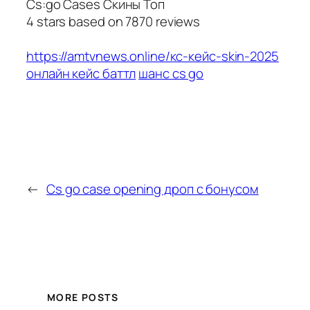
Cs:go Cases Скины Топ
4
stars based on
7870
reviews
https://amtvnews.online/кс-кейс-skin-2025
онлайн кейс баттл
шанс cs go
←
Cs go case opening дроп с бонусом
MORE POSTS