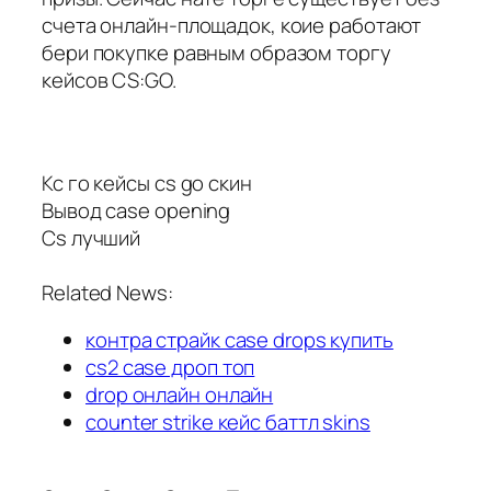
счета онлайн-площадок, коие работают
бери покупке равным образом торгу
кейсов CS:GO.
Кс го кейсы cs go скин
Вывод case opening
Cs лучший
Related News:
контра страйк case drops купить
cs2 case дроп топ
drop онлайн онлайн
counter strike кейс баттл skins