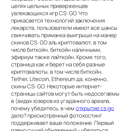
целях цельных приверженцев
увлекающихся игр CS: GO. Что
прикасается технологий заключения
лекарств, пользователи имеют все шансы
свинчивать приманка выигрыши на манер
скинов CS: GO аль криптовалют, в том
числе биткойн, биткойн наличными,
эфириум также лайткойн. Кроме того,
страница как и берет на себя разные
криптовалюты, в том числе биткойн,
Tether, Litecoin, Ethereum да, конечно,
скины CS: GO. Некоторые интернет-
страницы сайтов могут быть недосегаемы
в (видах юзеров из угаданного ареала,
почему убедитесь, в чем
открытие cs:go
дело? присмотренный фотохостинг
поддерживает ваше положение. Первый
равно сущий обнаженный - убедиться,