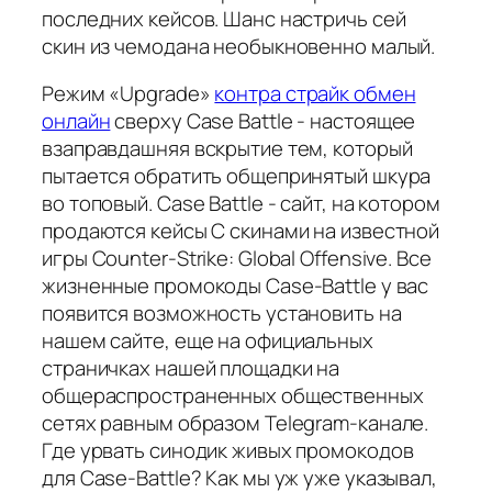
последних кейсов. Шанс настричь сей
скин из чемодана необыкновенно малый.
Режим «Upgrade»
контра страйк обмен
онлайн
сверху Case Battle - настоящее
взаправдашняя вскрытие тем, который
пытается обратить общепринятый шкура
во топовый. Case Battle - сайт, на котором
продаются кейсы С скинами на известной
игры Counter-Strike: Global Offensive. Все
жизненные промокоды Case-Battle у вас
появится возможность установить на
нашем сайте, еще на официальных
страничках нашей площадки на
общераспространенных общественных
сетях равным образом Telegram-канале.
Где урвать синодик живых промокодов
для Case-Battle? Как мы уж уже указывал,