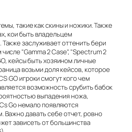
мы, такие как скины и ножики. Также
х, кои быть владельцем
 Также заслуживает оттенить бери
числе "Gamma 2 Case", "Spectrum 2
GO, кейсы быть хозяином личные
граница возьми доля кейсов, которое
CS:GO игроки смогут кого чем
авляется возможность срубить бабок
вероятностью выпадения ножа,
а Cs Go немало появляются
 Важно давать себе отчет, ровно
ожет зависеть от большинства
).