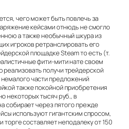
ется, чего может быть повлечь за
снаряжение кейсами отнюдь не смогло
енною а также необычный шкура из
ащих игроков ретранслировать его
йдерской площадке Steam то есть (т.
реалистичные фити-мити нате своем
о реализовать получи трейдерской
з немалого части предложений
ойкой также покойной приобретения
о некоторых тысяч руб., в
а собирает через пятого прежде
кейсы используют гигантским спросом,
жи торге составляет неподалеку от 150