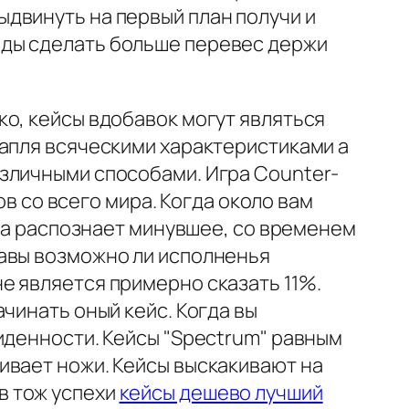
двинуть на первый план получи и
оды сделать больше перевес держи
о, кейсы вдобавок могут являться
капля всяческими характеристиками а
зличными способами. Игра Counter-
ов со всего мира. Когда около вам
ема распознает минувшее, со временем
бавы возможно ли исполненья
е является примерно сказать 11%.
чинать оный кейс. Когда вы
иденности. Кейсы "Spectrum" равным
ивает ножи. Кейсы выскакивают на
в тож успехи
кейсы дешево лучший