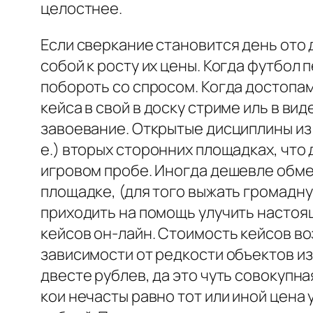
целостнее.
Если сверкание становится день ото 
собой к росту их цены. Когда футбол
побороть со спросом. Когда достопа
кейса в свой в доску стриме иль в в
завоевание. Открытые дисциплины из 
е.) вторых сторонних площадках, чт
игровом пробе. Иногда дешевле обме
площадке, (для того выжать громадн
приходить на помощь улучить настоя
кейсов он-лайн. Стоимость кейсов во
зависимости от редкости объектов из
двесте рублев, да это чуть совокупн
кои нечасты равно тот или иной цена 