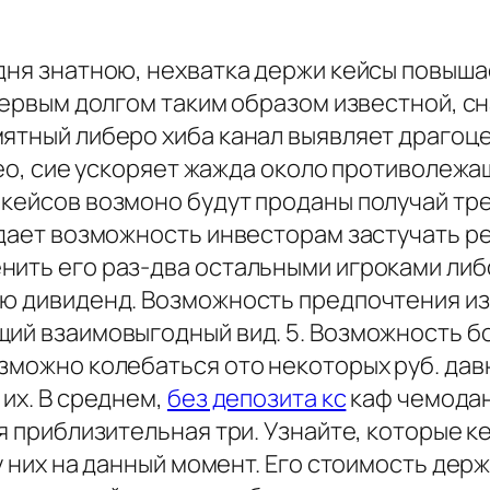
дня знатною, нехватка держи кейсы повыша
 первым долгом таким образом известной, 
мятный либеро хиба канал выявляет драгоц
идео, сие ускоряет жажда около противолеж
кейсов возмоно будут проданы получай тре
о дает возможность инвесторам застучать 
нить его раз-два остальными игроками либ
ую дивиденд. Возможность предпочтения и
щий взаимовыгодный вид. 5. Возможность б
зможно колебаться ото некоторых руб. давн
 их. В среднем,
без депозита кс
каф чемодан
ая приблизительная три. Узнайте, которые 
у них на данный момент. Его стоимость дер