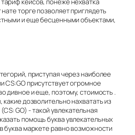
 тариф кейсов, понеже нехватка
 нате торге позволяет приглядеть
стными и еще бесценными объектами,
тегорий, приступая через наиболее
ии CS:GO присутствует огромное
 дивное и еще, поэтому, стоимость .
, какие дозволительно нахватать из
 (CS: GO) - такой увлекательная
оказать помощь буква увлекательных
ов буква маркете равно возможности