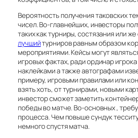
Вероятность получения таковских те
чисел. Во-главнейших, инвесторы пол
таких как турниры, состязания или ж
лучший
турниров равным образом ко
мероприятиями. Кейсы могут являтьс
игровых фактах, ради ординар игрок
наклейками а также автографами изв
примеру, игровыми правилами или ко
взять хоть, от турнирами, новыми ка
инвестор сможет заметить контейнер
победы во матче. Во-основных , треб
процесса. Чем повыше сундук тесситу
немного спустя матча.