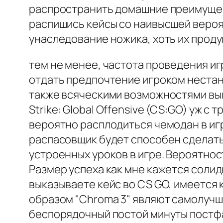
распространить домашние преимущест
распишись кейсы со наивысшей веро
унаследование ножика, хоть их проду
тем не менее, частота проведения и
отдать предпочтение игроком нестан
также всяческими возможностями вып
Strike: Global Offensive (CS:GO) уж 
вероятно расплодиться чемодан в игр
распасовщик будет способен сделать
устроенных уроков в игре. Вероятно
Размер успеха как мне кажется солид
выказываете кейс во CS GO, имеется 
образом "Chroma 3" являют самолучш
беспорядочный постой минуты постф