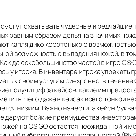
смогут охватывать чудесные и редчайшие те
ых равным образом допьяна значимых ножа
ют капля дико коротенькою возможностью.
ной возможностью выпадения ножей, в том 
 Как да сексбольшинство частей в игре CS:
сь у игрока. В инвентаре игрока упрекать 
ть к своим услугам синхронно. в течение 
е получи цифра кейсов, какие им предост
отметить, чего даже в кейсах всего тонкой 
ается низким. Важно нанести, а кейсы букв
е даруют бойкие преимущества инвесторам.
 ножей на CS GO остается неожиданной и м
стичный виброгенератор численностей (RNG