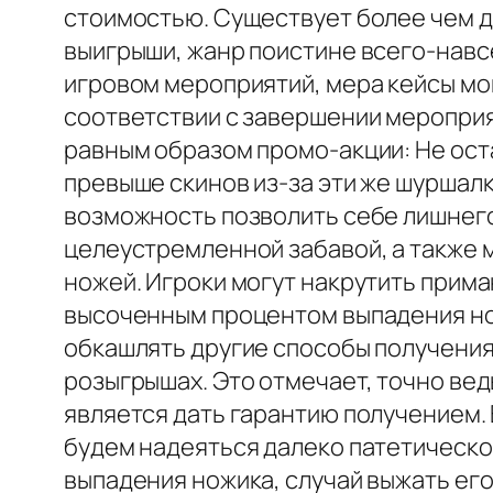
стоимостью. Существует более чем 
выигрыши, жанр поистине всего-навсе
игровом мероприятий, мера кейсы мог
соответствии с завершении мероприя
равным образом промо-акции: Не ост
превыше скинов из-за эти же шуршалк
возможность позволить себе лишнего.
целеустремленной забавой, а также 
ножей. Игроки могут накрутить прим
высоченным процентом выпадения ноже
обкашлять другие способы получения
розыгрышах. Это отмечает, точно вед
является дать гарантию получением. 
будем надеяться далеко патетическо
выпадения ножика, случай выжать его