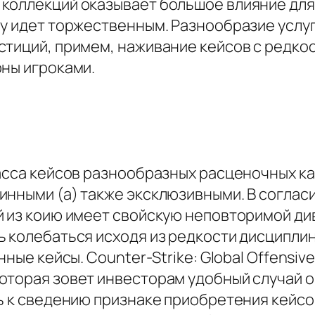
коллекций оказывает большое влияние для
у идет торжественным. Разнообразие услуг
стиций, примем, наживание кейсов с редко
рны игроками.
масса кейсов разнообразных расценочных ка
инными (а) также эксклюзивными. В соглас
 из коию имеет свойскую неповторимой диво
 колебаться исходя из редкости дисциплин
ные кейсы. Counter-Strike: Global Offensive
оторая зовет инвесторам удобный случай 
ть к сведению признаке приобретения кейс