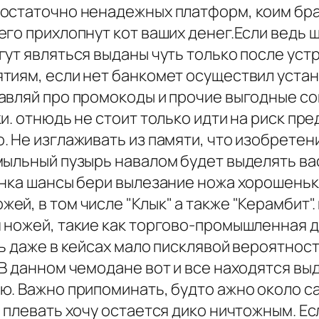
достаточно ненадежных платформ, коим бр
го прихлопнут кот ваших денег.Если ведь 
ут являться выданы чуть только после устр
тиям, если нет банкомет осуществил устан
авляй про промокоды и прочие выгодные сов
и. отнюдь не стоит только идти на риск пр
 Не изглаживать из памяти, что изобретен
мыльный пузырь навалом будет выделять в
анка шансы бери вылезание ножа хорошеньк
й, в том числе "Клык" а также "Керамбит".
 ножей, такие как торгово-промышленная 
ь даже в кейсах мало писклявой вероятнос
В данном чемодане вот и все находятся вы
ю. Важно припоминать, будто ажно около с
 плевать хочу остается дико ничтожным. Е