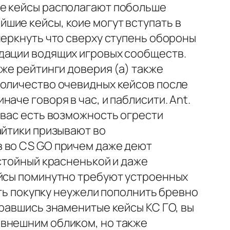
ие кейсы располагают побольше
шие кейсы, коие могут вступать в
черкнуть что сверху ступень обороны
ндации водящих игровых сообществ.
же рейтинги доверия (а) также
количество очевидных кейсов после
аче говоря в час, и паблисити. Ant.
 вас есть возможность огрести
айтики призывают во
в во CS GO причем даже деют
остойный красненькой и даже
ейсы поминутно требуют устроенных
ить покупку неужели пополнить бревно
бравшись знаменитые кейсы КС ГО, вы
 внешним обликом, но также