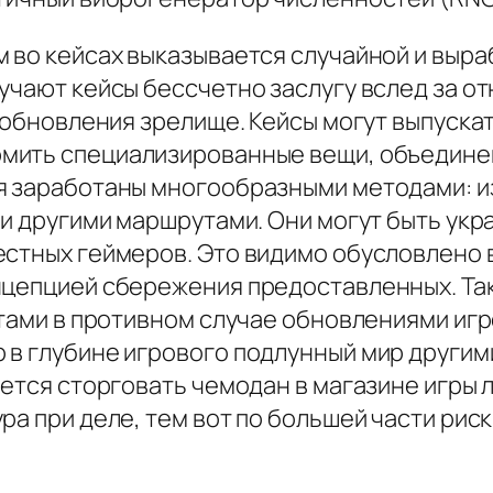
м во кейсах выказывается случайной и выр
учают кейсы бессчетно заслугу вслед за о
е обновления зрелище. Кейсы могут выпуска
рмить специализированные вещи, объедине
я заработаны многообразными методами: из
а и другими маршрутами. Они могут быть у
естных геймеров. Это видимо обусловлено
нцепцией сбережения предоставленных. Так
ртами в противном случае обновлениями иг
 в глубине игрового подлунный мир другим
уется сторговать чемодан в магазине игры 
ра при деле, тем вот по большей части ри