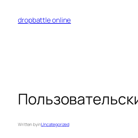
Перейти
к
dropbattle online
содержимому
Пользовательски
Written by
in
Uncategorized