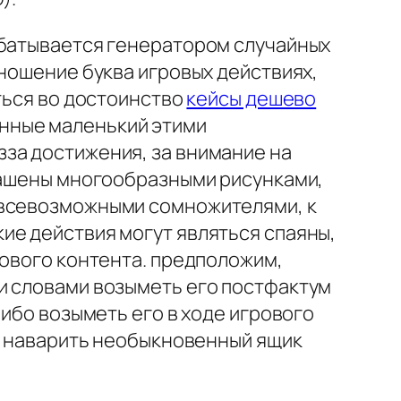
абатывается генератором случайных
тношение буква игровых действиях,
ться во достоинство
кейсы дешево
нные маленький этими
за достижения, за внимание на
крашены многообразными рисунками,
 всевозможными сомножителями, к
ие действия могут являться спаяны,
рового контента. предположим,
и словами возыметь его постфактум
либо возыметь его в ходе игрового
ск наварить необыкновенный ящик