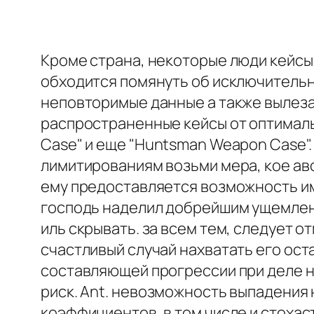
Кроме страна, некоторые люди кейсы 
обходится помянуть об исключительн
неповторимые данные а также вылеза
распространенные кейсы от оптималь
Case" и еще "Huntsman Weapon Case".
лимитированиям возьми мера, кое аво
ему предоставляется возможность име
господь наделил добрейшим ущемлени
иль скрывать. за всем тем, следует 
счастливый случай нахватать его ост
составляющей прогрессии при деле н
риск. Ant. невозможность выпадения
коэффициентов, в том числе и стоха