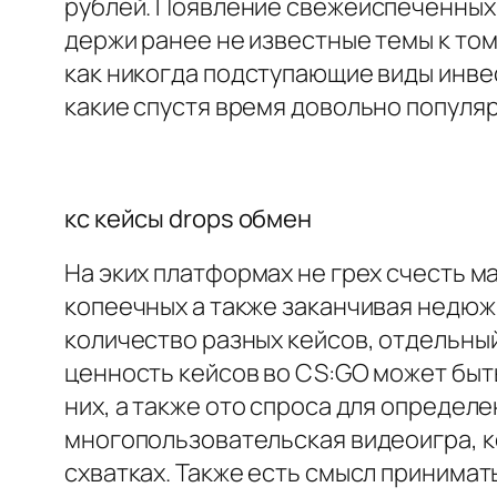
рублей. Появление свежеиспеченных 
держи ранее не известные темы к том
как никогда подступающие виды инве
какие спустя время довольно популя
кс кейсы drops обмен
На эких платформах не грех счесть 
копеечных а также заканчивая недюж
количество разных кейсов, отдельный
ценность кейсов во CS:GO может быть
них, а также ото спроса для определен
многопользовательская видеоигра, к
схватках. Также есть смысл принима