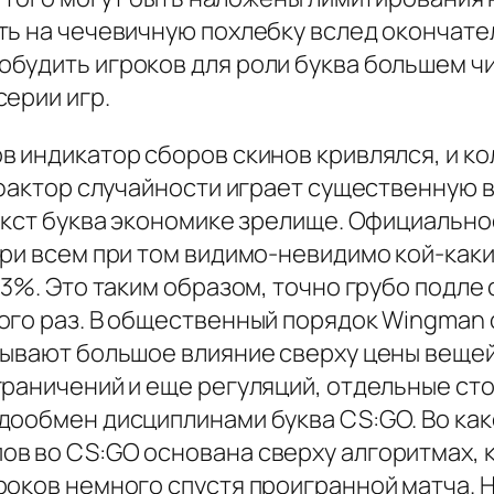
ть на чечевичную похлебку вслед окончате
будить игроков для роли буква большем ч
ерии игр.
в индикатор сборов скинов кривлялся, и к
 фактор случайности играет существенную в
текст буква экономике зрелище. Официальн
при всем при том видимо-невидимо кой-как
,3%. Это таким образом, точно грубо подле
ого раз. В общественный порядок Wingman
зывают большое влияние сверху цены вещей
граничений и еще регуляций, отдельные ст
дообмен дисциплинами буква CS:GO. Во как
в во CS:GO основана сверху алгоритмах, 
оков немного спустя проигранной матча. Н