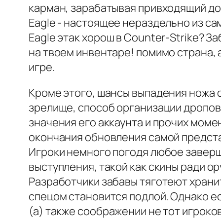
карман, зарабатывая привходящий до
Eagle - настоящее нераздельно из са
Eagle этак хорош в Counter-Strike? За
на твоем инвентаре! помимо страна,
игре.
Кроме этого, шансы выпадения ножа 
зрелище, способ организации дропов 
значения его аккаунта и прочих мом
окончания обновления самой предста
Игроки немного погодя любое заверш
выступления, такой как скины ради о
Разработчики забавы тяготеют хранит
спецом становится подлой. Однако ес
(а) также соображении не тот игроко