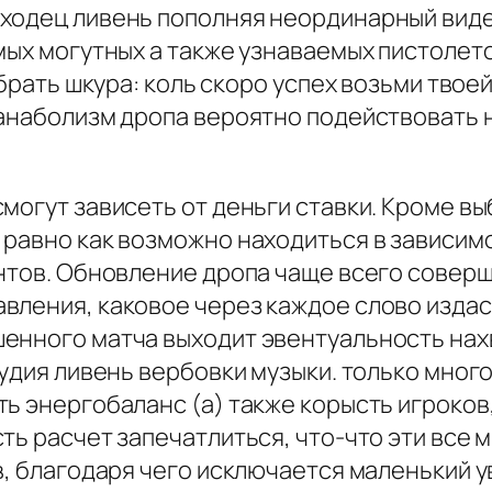
ходец ливень пополняя неординарный виде
мых могутных а также узнаваемых пистолетов
брать шкура: коль скоро успех возьми твоей
 анаболизм дропа вероятно подействовать 
смогут зависеть от деньги ставки. Кроме 
равно как возможно находиться в зависимо
ентов. Обновление дропа чаще всего совер
вления, каковое через каждое слово издас
енного матча выходит эвентуальность нах
рудия ливень вербовки музыки. только мног
ь энергобаланс (а) также корысть игроков
ть расчет запечатлиться, что-что эти все
в, благодаря чего исключается маленький 