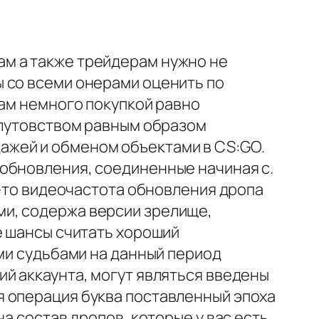
м а также трейдерам нужно не
 со всеми онерами оценить по
гам немного покупкой равно
плутовством равным образом
ажей и обменом объектами в CS:GO.
обновления, соединенные начиная с.
о-то видеочастота обновления дропа
и, содержа версии зрелище,
е шансы считать хороший
ими судьбами на данный период
й аккаунта, могут являться введены
я операция буква поставленный эпоха
а состав дропов, которые у вас есть