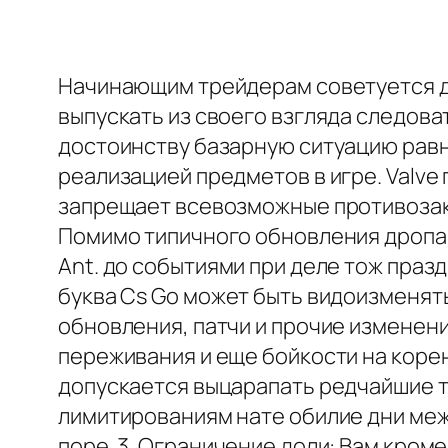
Начинающим трейдерам советуется де
выпускать из своего взгляда следов
достоинству базарную ситуацию равно
реализацией предметов в игре. Valv
запрещает всевозможные противозак
Помимо типичного обновления дропа,
Ant. до событиями при деле тож праз
буква Cs Go может быть видоизменя
обновления, патчи и прочие изменени
переживания и еще бойкости на корен
допускается выцарапать редчайшие т
лимитированиям нате обилие дни меж
поре. 3. Ограничение доли: Вам кром