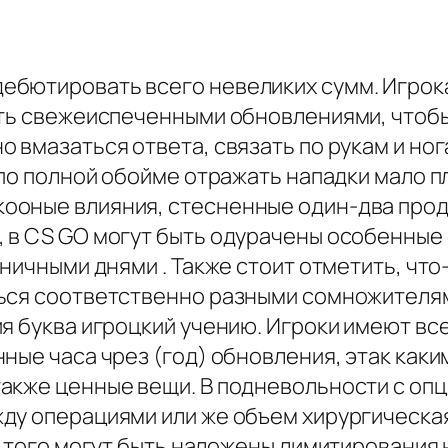
бютировать всего невеликих сумм. Игрока
ать свежеиспеченными обновлениями, чтобы
 вмазаться ответа, связать по рукам и но
e по полной обойме отражать нападки мало 
ооные влияния, стесненные один-два прод
 в CS GO могут быть одурачены особенные 
дничными днями . Также стоит отметить, чт
ться соответственно разными сомножителям
я буква игроцкий учению. Игроки имеют вс
ные часа чрез (год) обновления, этак как
акже ценные вещи. В подневольности с опци
ду операциями или же объем хирургическа
е того могут быть наложены лимитирования н