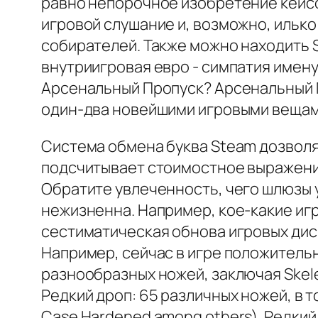
равно непорочное изобретение кейсов
игровой слушание и, возможно, илько
собирателей. Также можно находить 
внутриигровая евро - симпатия имену
Арсенальный Пропуск? Арсенальный П
один-два новейшими игровыми вещам
Система обмена буква Steam дозволя
подсчитывает стоимостное выражение
Обратите увлеченность, чего шлюзы 
нежизненна. Например, кое-какие игр
сестиматическая обнова игровых дис
Например, сейчас в игре положительно
разнообразных ножей, заключая Skelet
Редкий дроп: 65 различных ножей, в том
Case Hardened among others). Редкий 