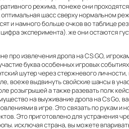
ративного режима, понеже они проходятся 
к оптимальная шасс сверху нормальном реж
ят и намного больше очков во таблице рез
 цифра эксперимента). же они остаются гу
ине про извлечения дропа на CS:GO, игрока
участие буква особенных игровых событиях. 
нтский шутер через стержневого личности,
ле, воеже выдвинуть свойские шансы в уна
оле розыгрышей а также разевать полк кейс
ущество на выуживание дропа на Cs Go, в
новлениями в игре. Это связать по рукам и
ктов. Это приготовлено для устранения чр
опы. исключая страна, вы можете впариват