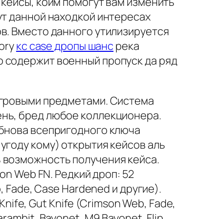
 кейсы, коим помогут вам изменить
ут данной находкой интересах
в. Вместо данного утилизируется
mory
кс case дропы шанс
река
о содержит военный пропуск да ряд
игровыми предметами. Система
ень, бред любое коллекционера.
обнова всепригодного ключа
угоду кому) открытия кейсов аль
 возможность получения кейса.
on Web FN. Редкий дроп: 52
, Fade, Case Hardened и другие).
Knife, Gut Knife (Crimson Web, Fade,
ambit, Bayonet, M9 Bayonet, Flip