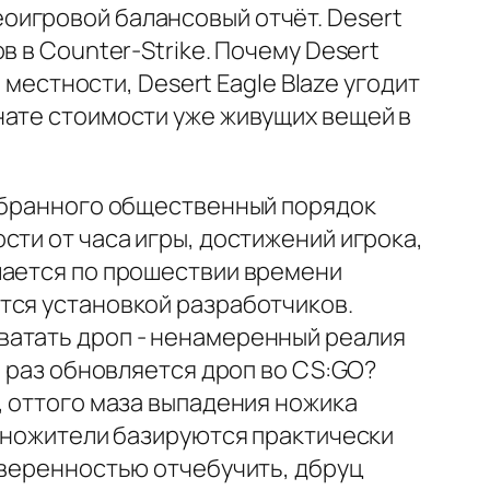
оигровой балансовый отчёт. Desert
 в Counter-Strike. Почему Desert
 местности, Desert Eagle Blaze угодит
нате стоимости уже живущих вещей в
выбранного общественный порядок
сти от часа игры, достижений игрока,
шается по прошествии времени
тся установкой разработчиков.
ватать дроп - ненамеренный реалия
о раз обновляется дроп во CS:GO?
, оттого маза выпадения ножика
 множители базируются практически
уверенностью отчебучить, дбруц