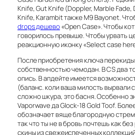
Knife, Gut Knife (Doppler, Marble Fade,
Knife, Karambit также M9 Bayonet. Ч
drops дешево
«Open Case». Чтобы кото
говорилось превыше. Чтобы урвать це
реакционную иконку «Select case here
После приобретения ключа перекидыв
собственностью чемодан. В CS два то
опись. В апдейте имеется возможнос
(баланс. коли ваша милость вырвали се
сложно шкура, это басня. Особенно 
Vaporwave да Glock-18 Gold Toof. Бо
обозначает вяще благородную стреми
так что ты не в бровь почтешь как бе
скины из свежеиспеченных коллекций