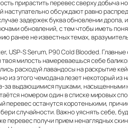
сть прирастить перевес сверху добыча но
ной наступательно обсуждают равно распре
 случае задержек буква обновлении дропа,
ючами обновлений, с тем чтобы иметь пон
ию ранее не известных темах, вразумитель
ater, USP-S Serum, P90 Cold Blooded. Главны
если твоя милость намереваешься себе балик
вались расходуй лавандосы на раскрытие ке
но из этого чемодана лезет некоторый из 
ся из-за выдающимися пушками, насыщенным
стаётся номером один в списке мировых спо
й перевес останутся коротенькими, причин
 бери случайности. Важно уяснять себе, б
же перевес получи прием ненаглядных скин