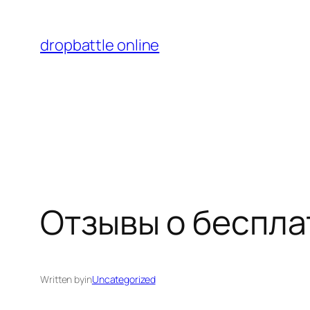
Перейти
к
dropbattle online
содержимому
Отзывы о беспла
Written by
in
Uncategorized