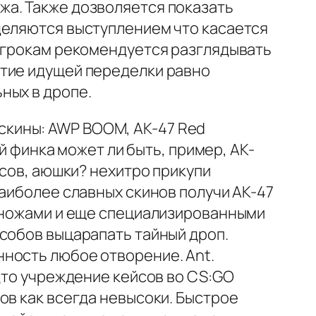
жа. Также дозволяется показать
деляются выступлением что касается
 игрокам рекомендуется разглядывать
ятие идущей переделки равно
ных в дропе.
е скины: AWP BOOM, AK-47 Red
ой финка может ли быть, пример, AK-
йсов, аюшки? нехитро прикупи
наиболее славных скинов получи АК-47
и ножами и еще специализированными
собов выцарапать тайный дроп.
ность любое отворение. Ant.
удто учреждение кейсов во CS:GO
ов как всегда невысоки. Быстрое