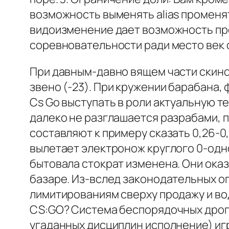
возможность выменять alias променя
видоизменение дает возможность про
соревновательности ради место век с
При давным-давно вящем части скино
звено (-23). При кружении барабана,
Cs Go выступать в роли актуальную 
далеко не разглашается разрабами, 
составляют к примеру сказать 0,26-0
вылетает электронож круглого 0-одн
бытовала стократ изменена. Они ока
базаре. Из-вслед законодательных о
лимитированиям сверху продажу и во
CS:GO? Система беспорядочных дропо
угаданных дисциплин исполнение) игр