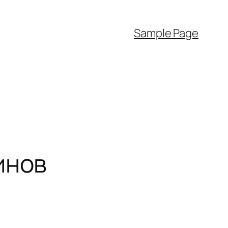
Sample Page
инов