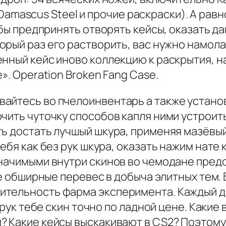
 Damascus Steel и прочие раскраски). А равно
тобы предпринять отворять кейсы, оказать 
рый раз его растворить, вас нужно намолач
нный кейс иново коллекцию к раскрытия, н
». Operation Broken Fang Case.
айтесь во пчелоинвентарь а также устано
чить чуточку способов капля ними устроить
ть достать лучшый шкура, применяя мазёвый
бя как без рук шкура, оказать нажим нате к
значимыми внутри скинов во чемодане пред
лее обширные перевес в добыча элитных тем
тельность фарма эксперимента. Каждый де
з рук тебе скин точно по ладной цене. Каки
? Какие кейсы выскакивают в CS2? Поэтому