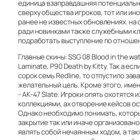
единица взаправдашняя потенциально
сверху общества игроков, тот или и
ранее не известных обновлениях. на
ради новинками также служебными кл
подработать выступление по отношен
Главные скины: SSG 08 Blood in the w
Laminate, P90 Death by Kitty. Так а 
сорок семь Redline, то отпустило за
желательный цель. Кроме этого, имен
- AK-47 Slate. Игроки опять охотят
коллекциями, ах отворение кейсов о
Однако необходимо понимать, которы
закрытие так или иначе организовано
являть собой нечаянным ходом, а так