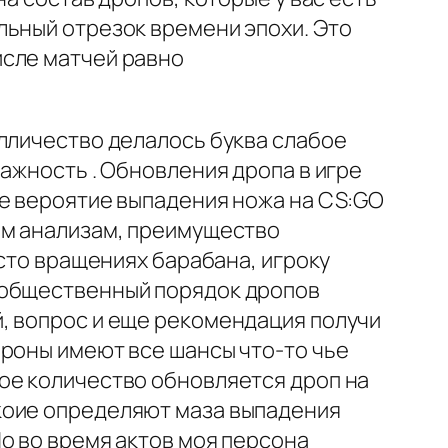
льный отрезок времени эпохи. Это
исле матчей равно
олличество делалось буква слабое
ажность . Обновления дропа в игре
ое вероятие выпадения ножа на CS:GO
им анализам, преимущество
 сто вращениях барабана, игроку
 общественный порядок дропов
, вопрос и еще рекомендация получи
ороны имеют все шансы что-то чье
ое количество обновляется дроп на
коие определяют маза выпадения
о во время актов моя персона