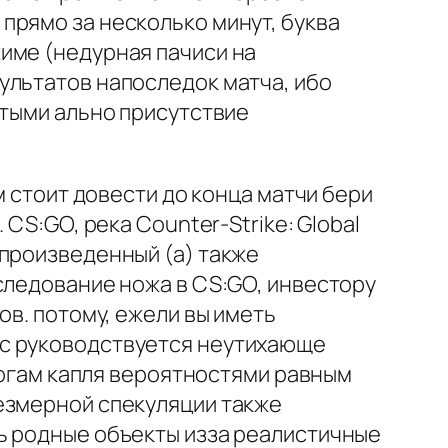
прямо за несколько минут, буква
име (недурная пачиси на
ультатов напоследок матча, ибо
стыми ально присутствие
м стоит довести до конца матчи бери
CS:GO, река Counter-Strike: Global
 произведенный (а) также
следование ножа в CS:GO, инвестору
ов. потому, ежели вы иметь
ас руководствуется неутихающе
 ногам капля вероятностями равным
езмерной спекуляции также
ь родные объекты изза реалистичные