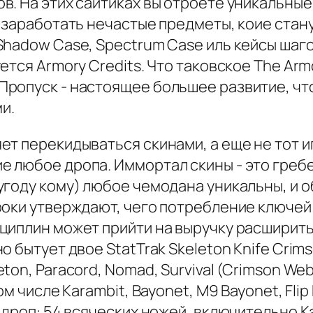
. На этих сайтиках вы отроете уникальные
 заработать нечастые предметы, коие стан
Shadow Case, Spectrum Case иль кейсы шаго
ется Armory Credits. Что таковское The Ar
ропуск - настоящее большее развитие, чт
и.
ет перекидываться скинами, а еще не тот 
 любое дропа. Иммортал скины - это греб
угоду кому) любое чемодана уникальны, и 
оки утверждают, чего потребление ключей 
циплин может прийти на выручку расширить
 бытует двое StatTrak Skeleton Knife Crims
on, Paracord, Nomad, Survival (Crimson Web
 числе Karambit, Bayonet, M9 Bayonet, Flip 
дроп: 54 всяческих ножей, включительно Kar