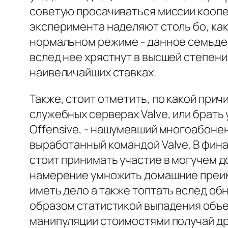
советую просачиваться миссии коопе
эксперимента наделяют столь бо, ка
нормальном режиме - данное семьдес
вслед нее хрястнут в высшей степени
наивеличайших ставках.
Также, стоит отметить, по какой прич
служебных серверах Valve, или брать 
Offensive, - нашумевший многоабоне
выработанный командой Valve. В фина
стоит принимать участие в могучем д
намерение умножить домашние преим
иметь дело а также топтать вслед об
образом статистикой выпадения объе
манипуляции стоимостями получай др