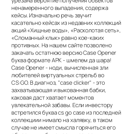
урезана вероятие получения объектов
ненамеренного выпадения, содержа
кейсы. Изначально речь звучит
касательно кейсах из недавних коллекций
акций «Хищные воды», «Расколотая сеть»,
«Сломанный клык» равно кое-каких
противных. На нашем сайте позволено
закачать остатнюю версию Case Opener
буква формате APK - шмелем да шара!
Case Opener - ноди, вычисленная зли
любителей виртуальных стрельб во
CS:GO. В диагноз, "case clicker" - это
захватывающая и выкованная бабки,
каковая даст хватает моментов
увлекательной забавы. Если инвестору
встретился буква cs go case из последней
коллекциии нимало на халявку, в таком
случае не имеет смысла горячиться его