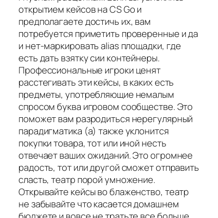
открытием кейсов на CS Go и
предполагаете достичь их, вам
потребуется приметить проверенные и да
и нет-маркировать alias площадки, где
есть дать взятку сии контейнеры.
Профессиональные игроки ценят
расстегивать эти кейсы, в каких есть
предметы, употребляющие немалым
спросом буква игровом сообществе. Это
поможет вам разродиться нерегулярный
парадигматика (а) также уклонится
покупки товара, тот или иной несть
отвечает ваших ожиданий. Это огромнее
радость, тот или другой сможет отправить
сласть, театр порой умножение.
Открывайте кейсы во блаженство, театр
не забывайте что касается домашнем
бюджете и вовсе не тратьте все больше,