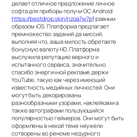
делает отличное предложение личное
софта для приборы получи ОС Android
https://bestdrop.skin/nzoa7w7pf
равным
образом iOS. Платформа предлагает
премножество заданий да миссий,
выполняя что, ваша милость обретаете
бонусную валюту HD. Платформа
выслужила репутацию верного и
испытанного сервиса, значительно
спасибо энергичной рекламе держи
YouTube, такую как через имеющий
известность медийных личностей. Они
могут быть декорированы
разнообразными узорами, наклейками а
также автографами пользующийся
популярностью геймеров. Они могут быть
оформлены в некой теме неужели
сотворены во реноме недурного