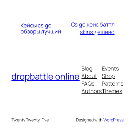
Cs go кейс баттл
Кейсы cs go
обзоры лучший
skins дешево
Blog
Events
dropbattle online
About
Shop
FAQs
Patterns
Authors
Themes
Twenty Twenty-Five
Designed with
WordPress