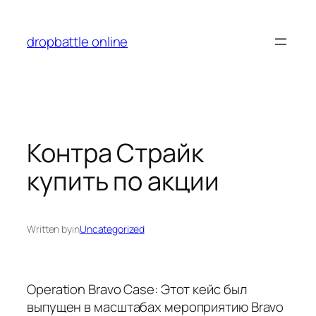
Перейти
к
dropbattle online
содержимому
Контра Страйк
купить по акции
Written by
in
Uncategorized
Operation Bravo Case: Этот кейс был
выпущен в масштабах мероприятию Bravo