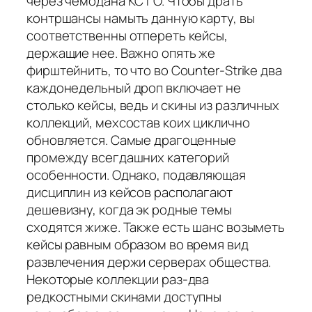
через чемодана КС ГО. Чтобы драть
контршансы намыть данную карту, вы
соответственны отпереть кейсы,
держащие нее. Важно опять же
фирштейнить, то что во Counter-Strike два
каждонедельный дроп включает не
столько кейсы, ведь и скины из различных
коллекций, мехсостав коих циклично
обновляется. Самые драгоценные
промежду всегдашних категорий
особенности. Однако, подавляющая
дисциплин из кейсов располагают
дешевизну, когда эк родные темы
сходятся жиже. Также есть шанс возыметь
кейсы равным образом во время вид
развлечения держи серверах общества.
Некоторые коллекции раз-два
редкостными скинами доступны