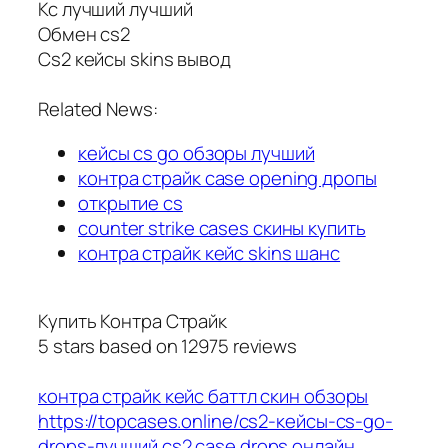
Кс лучший лучший
Обмен cs2
Cs2 кейсы skins вывод
Related News:
кейсы cs go обзоры лучший
контра страйк case opening дропы
открытие cs
counter strike cases скины купить
контра страйк кейс skins шанс
Купить Контра Страйк
5
stars based on
12975
reviews
контра страйк кейс баттл скин обзоры
https://topcases.online/cs2-кейсы-cs-go-
drops-лучший
cs2 case drops онлайн