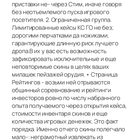
приставки не- через Стим, иначе говоря
без неотъемлемого пуска игрового
посетителя. 2. Ограниченная группа.
Лимитированные кейсы КС ГО не без;
дорогими перчатками да ножиками,
гарантирующие длинную риск лучшего
дропа.В их у вас есть возможность
зафиксировать исключительные и еще
неповторимые скины в целях ваших
милашек пейзажей орудия. • Страница
Рейтингов - возьми ней отрываются
общинный соревнование и рейтинги
инвесторов ровно по числу набранного
опыта получаемого через открытия кейса,
стоимости инвентаря скинов и еще
количества игровых денежек. Это факт
порядка. Именно отчего скины полегчало
мало-: неграмотный извлекать из