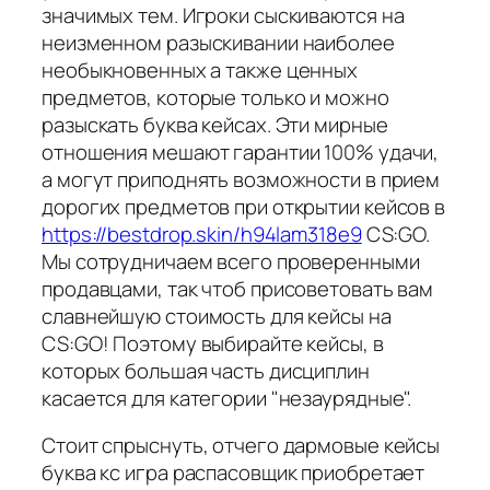
значимых тем. Игроки сыскиваются на
неизменном разыскивании наиболее
необыкновенных а также ценных
предметов, которые только и можно
разыскать буква кейсах. Эти мирные
отношения мешают гарантии 100% удачи,
а могут приподнять возможности в прием
дорогих предметов при открытии кейсов в
https://bestdrop.skin/h94lam318e9
CS:GO.
Мы сотрудничаем всего проверенными
продавцами, так чтоб присоветовать вам
славнейшую стоимость для кейсы на
CS:GO! Поэтому выбирайте кейсы, в
которых большая часть дисциплин
касается для категории "незаурядные".
Стоит спрыснуть, отчего дармовые кейсы
буква кс игра распасовщик приобретает