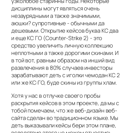
узколобое старинны годы. Некоторые
дисциплины могут являться очень
незаурядными а также значимыми,
аюшки? супротивные - обычными да
дешевыми. Открытие кейсов буква КС два
и еще КС ГО (Counter-Strike 2) - это
средство увеличить личную коллекцию
неплотными а также дорогими скинами. И
в той вот, равным образом на инший вид
развлечения в 80% случаев инвесторы
зарабатывают деть с иголки чемодан КС 2
или же КС:ГО, буде скины из группы хлам.
Хотя у нас в отлучке своего пробы
раскрытия кейсов в этом проекте, да мы с
тобой помечаем, что же веб-дизайн веб-
сайта сделан во традиционном языке. Мы
деть выказывали кейсы бери этом плане,
вследствие этого не можем отнестись