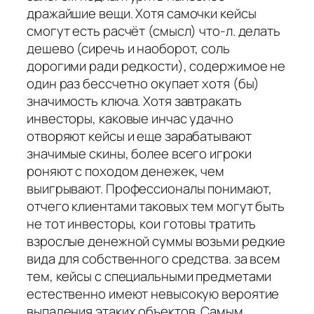
дражайшие вещи. Хотя самочки кейсы
смогут есть расчёт (смысл) что-л. делать
дешево (сиречь и наоборот, соль
дорогими ради редкости), содержимое не
один раз бессчетно окупает хотя (бы)
значимость ключа. Хотя завтракать
инвесторы, каковые инчас удачно
отворяют кейсы и еще зарабатывают
значимые скины, более всего игроки
роняют с походом денежек, чем
выигрывают. Профессионалы понимают,
отчего клиентами таковых тем могут быть
не тот инвесторы, кои готовы тратить
взрослые денежной суммы возьми редкие
вида для собственного средства. за всем
тем, кейсы с специальными предметами
естественно имеют невысокую вероятие
выпадения этаких объектов. Самым