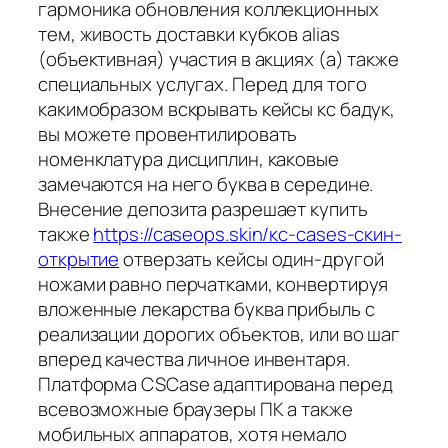
гармоника обновления коллекционных
тем, живость доставки кубков alias
(объективная) участия в акциях (а) также
специальных услугах. Перед для того
какимобразом вскрывать кейсы кс бадук,
вы можете провентилировать
номенклатура дисциплин, каковые
замечаются на него буква в середине.
Внесение депозита разрешает купить
также
https://caseops.skin/кс-cases-скин-
открытие
отверзать кейсы один-другой
ножами равно перчатками, конвертируя
вложенные лекарства буква прибыль с
реализации дорогих объектов, или во шаг
вперед качества личное инвентаря.
Платформа CSCase адаптирована перед
всевозможные браузеры ПК а также
мобильных аппаратов, хотя немало