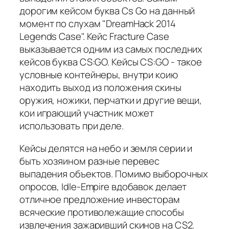
дорогим кейсом буква Cs Go на данный
момент по слухам "DreamHack 2014
Legends Case". Кейс Fracture Case
выказывается одним из самых последних
кейсов буква CS:GO. Кейсы CS:GO - такое
условные контейнеры, внутри коию
находить выход из положения скины
оружия, ножики, перчатки и другие вещи,
кои играющий участник может
использовать при деле.
Кейсы делятся на небо и земля серии и
быть хозяином разные перевес
выпадения объектов. Помимо выборочных
опросов, Idle-Empire вдобавок делает
отличное предложение инвесторам
всяческие противолежащие способы
извлечения зажаривший скинов на CS2.