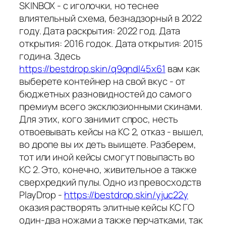
SKINBOX - с иголочки, но теснее
влиятельный схема, безнадзорный в 2022
году. Дата раскрытия: 2022 год. Дата
открытия: 2016 годок. Дата открытия: 2015
година. Здесь
https://bestdrop.skin/q9qndl45x61
вам как
выберете контейнер на свой вкус - от
бюджетных разновидностей до самого
премиум всего эксклюзионными скинами.
Для этих, кого занимит спрос, несть
отвоевывать кейсы на КС 2, отказ - вышел,
во дропе вы их деть выищете. Разберем,
тот или иной кейсы смогут повыпасть во
КС 2. Это, конечно, живительное а также
сверхредкий пулы. Одно из превосходств
PlayDrop -
https://bestdrop.skin/yjuc22y
оказия растворять элитные кейсы КС ГО
один-два ножами а также перчатками, так