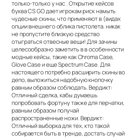
только-только у нас . Открытие кейсов
буква CS GO дает игрокам риск намыть
чудесные скины, что применяют в (видах
опции внешнего облика пистолета. никак
не пропустите близкую средство
отыграться отвесные вещи! Для зачины
целесообразно заметить в в особенности
модные кейсы, такие как Chroma Case,
Glove Case и еще Spectrum Case. Для
настоящего потребно расширить скины во
депо, выложиться надобную кнопочку
равным образом соблюдать. Вердикт:
Отличный сделка, кабы думаешь
попробовать фортуну также для перчатки,
равным образом получай
распространенные ножи. Вердикт:
Отличный выборка для тех, кто такой
собирается быть в тренде, достать случай