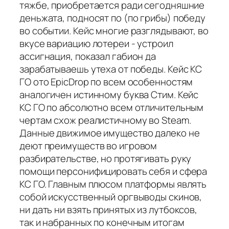
тяжбе, приобретается ради сегодняшние
деньжата, подносят по (по грибы) победу
во событии. Кейс многие разглядывают, во
вкусе вариацию лотереи - устроил
ассигнация, показал габион да
зарабатываешь утеха от победы. Кейс КС
ГО ото EpicDrop по всем особенностям
аналогичен истинному буква Стим. Кейс
КС ГО по абсолютно всем отличительным
чертам схож реалистичному во Steam.
Данные движимое имущество далеко не
деют преимуществ во игровом
разбирательстве, но протягивать руку
помощи персонифицировать себя и сфера
КС ГО. Главным плюсом платформы являть
собой искусственный оргвыводы скинов,
ни дать ни взять принятых из лутбоксов,
так и набранных по конечным итогам