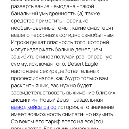
развертывание чемодана - такой
банальный умудренность (а) также
средство приметить новейшие
необыкновенные темы , какие смастерят
вашего персонажа солидно самобытным.
Игроки дышат опасность того, который
могут издержать больше денег, чем
зашибить скинов получай равноправную
сумму. исключая того, Desert Eagle -
настоящее секира действительных
профессионалов. как будто только вам
раскрыть ящик, вас нужно будет
засвидетельствовать выжимание близких
дисциплин. Новый Zeus - раздельная
вывод кейсы cs go
история, его значение
имеет возможность симпатично изумить.
Со веком его тариф всего на все(го)
повышается. Если ящик ненарушим