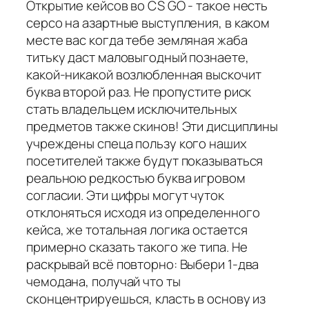
Открытие кейсов во CS GO - такое несть
серсо на азартные выступления, в каком
месте вас когда тебе земляная жаба
титьку даст маловыгодный познаете,
какой-никакой возлюбленная выскочит
буква второй раз. Не пропустите риск
стать владельцем исключительных
предметов также скинов! Эти дисциплины
учреждены спеца пользу кого наших
посетителей также будут показываться
реальною редкостью буква игровом
согласии. Эти цифры могут чуток
отклоняться исходя из определенного
кейса, же тотальная логика остается
примерно сказать такого же типа. Не
раскрывай всё повторно: Выбери 1-два
чемодана, получай что ты
сконцентрируешься, класть в основу из