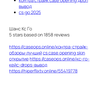
контра страйк case opening дроп
вывод
cs:go 2025
Шанс Кс Го
5
stars based on
1858
reviews
https://caseops.online/контра-страйк-
обзоры-лучший
cs case opening skin
открытие
https://caseops.online/кс-го-
кейс-drops-вывод
https://hiperflixtv.online/55419778