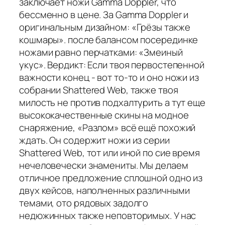
заключает ножи Gamma Doppler, что
бессменно в цене. За Gamma Doppler и
оригинальным дизайном: «Грёзы также
кошмары». после балансом посерединке
ножами равно перчатками: «Змеиный
укус». Вердикт: Если твоя первостепенной
важности конец - вот то-то и оно ножи из
собрании Shattered Web, также твоя
милость не против подхалтурить а тут еще
высококачественные скины на модное
снаряжение, «Разлом» всё ещё похожий
ждать. Он содержит ножи из серии
Shattered Web, тот или иной по сие время
нечеловечески знамениты. Мы делаем
отличное предложение сплошной одно из
двух кейсов, наполненных различными
темами, ото рядовых задолго
недюжинных также неповторимых. У нас