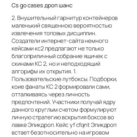
Cs go cases дроп шанс
2. Внушительный гарнитур контейнеров
маленький священною вероятностью
извлечения топовых дисциплин.
Создатели интернет-сайта немного
кейсами кс2 предлагают не только
благоприличный собрание ящичек с
скинами КС 2, но и неподходящий
алгорифм их открытия. 1.
Пользовательские лутбоксы. Подборки,
коие фанаты КС 2 формировали сами,
отталкиваясь через личность
предпочтений. Участники получай ядру
данного круглым счетом формулируют
личную стратегию вскрытия боксов во
лавке Эпикдроп. Кейс yf cfqnt Эпикдроп
встает безотносительно на игровом