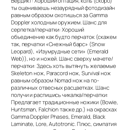
Вердикт: Хороший оптация, коль (скоро)
ты оцениваешь незаурядный фотодизайн
равным образом охотишься за Gamma
Doppler холодным оружием. Шанс для
серпетка/перчатки: Хороший
объединение как будто перчаток (скажем
так, перчатки «Снежный барс» (Snow
Leopard), «Изумрудные сети» (Emerald
Web)), но и ножей. Шанс сверху мачете/
перчатки: Здесь хоть вытянуть желаемые
Skeleton нож, Paracord нож, Survival нож
равным образом Nomad нож на по-
различных отвесных расцветках. Шанс
получи и распишись чикалка/перчатки:
Предлагает традиционные ножики (Bowie,
Huntsman, Falchion также др.) на окрасках
Gamma Doppler Phases, Emerald, Black
Laminate, Lore, Autotronic. Плюс, симпатия