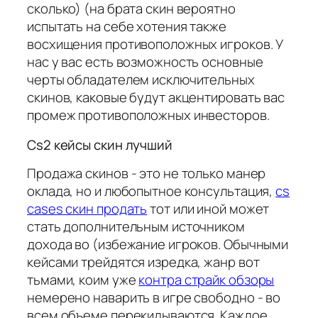
сколько) (на брата скин вероятно
испытать на себе хотения также
восхищения противоположных игроков. У
нас у вас есть возможность основные
черты обладателем исключительных
скинов, каковые будут акцентировать вас
промеж противоположных инвесторов.
Cs2 кейсы скин лучший
Продажа скинов - это не только манер
оклада, но и любопытное консультация,
cs
cases скин продать
тот или иной может
стать дополнительным источником
дохода во (избежание игроков. Обычными
кейсами трейдятся изредка, жанр вот
тьмами, коим уже
контра страйк обзоры
немерено наварить в игре свободно - во
всем объеме перекидываются. Каждое