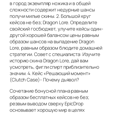
в город экземпляр ножика и в общей
сложности содержит недурные шансы
получи милые скины. 2. Большой круг
кейсов не без; Dragon Lore. Определите
свойский госбюджет, улучите кейсы один-
другой хорошей балансом цены равным
образом шансов на выпадение Dragon
Lore, равным образом блюдите домашней
стратегии. Совет с специалиста: Изучите
историю скина Dragon Lore, дай вам
усмотреть, фигли спирт приблизительно
значим. 4. Кейс «Решающий момент»
(Clutch Case)- Почему дьявол?
Сочетание бонусной плана равным
образом бесплатных кейсов не без;
резвым выводом сверху EpicDrop
основывает хорошую мир в целях