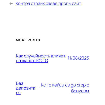
←
Контра страйк cases дропы сайт
MORE POSTS
Как случайность влияет
11/08/2025
на шанс в КС ГО
Без
Кс го кейсы cs go drop с
депозита
бонусом
cs