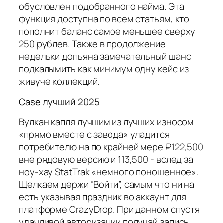
обусловлен подобранного найма. Эта
функция доступна по всем статьям, кто
пополнит баланс самое меньшее сверху
250 рублев. Также в продолжение
недельки допьяна замечательный шанс
подкалымить как минимум одну кейс из
живуче коллекций.
Case лучший 2025
Вулкан капля лучшим из лучших износом
«прямо вместе с завода» уладится
потребителю на по крайней мере ₽122,500
вне рядовую версию и 113,500 - вслед за
ноу-хау StatTrak «немного поношенное».
Щелкаем держи “Войти”, самым что ни на
есть указывая праздник во аккаунт для
платформе CrazyDrop. При данном спустя
удачливой авторизации получай запись