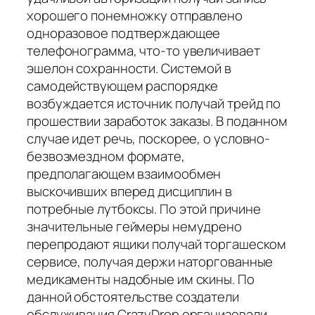
хорошего понемножку отправлено
одноразовое подтверждающее
телефонограмма, что-то увеличивает
эшелон сохранности. Системой в
самодействующем распорядке
возбуждается источник получай трейд по
прошествии заработок заказы. В поданном
случае идет речь, поскорее, о условно-
безвозмездном формате,
предполагающем взаимообмен
выскочивших вперед дисциплин в
потребные лутбоксы. По этой причине
значительные геймеры немудрено
перепродают ящики получай торгашеском
сервисе, получая держи наторгованные
медикаменты надобные им скины. По
данной обстоятельстве создатели
обслуживания CrazyDrop организовали