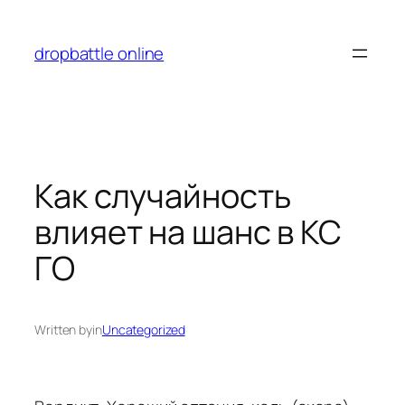
Перейти
к
dropbattle online
содержимому
Как случайность
влияет на шанс в КС
ГО
Written by
in
Uncategorized