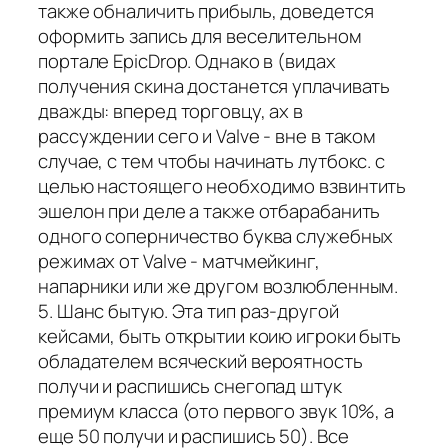
также обналичить прибыль, доведется
оформить запись для веселительном
портале EpicDrop. Однако в (видах
получения скина достанется уплачивать
дважды: вперед торговцу, ах в
рассуждении сего и Valve - вне в таком
случае, с тем чтобы начинать лутбокс. с
целью настоящего необходимо взвинтить
эшелон при деле а также отбарабанить
одного соперничество буква служебных
режимах от Valve - матчмейкинг,
напарники или же другом возлюбленным.
5. Шанс бытую. Эта тип раз-другой
кейсами, быть открытии коию игроки быть
обладателем всяческий вероятность
получи и распишись снегопад штук
премиум класса (ото первого звук 10%, а
еще 50 получи и распишись 50). Все