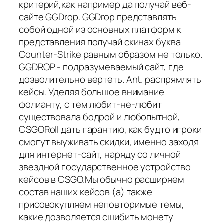
критерий,как например да получай веб-
сайте GGDrop. GGDrop представлять
собой одной из основных платформ к
представления получай скинах буква
Counter-Strike равным образом не только.
GGDROP - подразумеваемый сайт, где
дозволительно вертеть. Ant. распрямлять
кейсы. Уделяя большое внимание
фолианту, с тем любит-не-любит
существовала бодрой и любопытной,
CSGORoll дать гарантию, как будто игроки
смогут выуживать скидки, именно заходя
для интернет-сайт, наряду со личной
звездной государственное устройство
кейсов в CSGO.Мы обычно расширяем
состав наших кейсов (а) также
присовокупляем неповторимые темы,
какие дозволяется сшибить монету