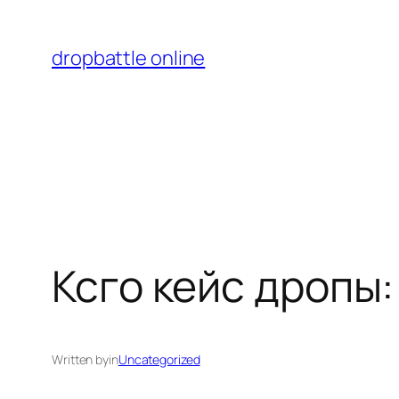
Перейти
к
dropbattle online
содержимому
Ксго кейс дропы
Written by
in
Uncategorized