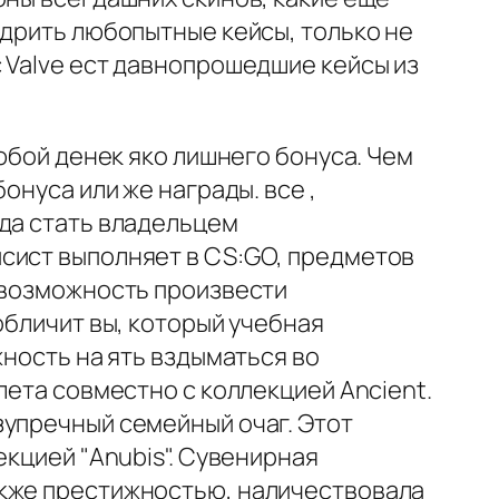
едрить любопытные кейсы, только не
 Valve ест давнопрошедшие кейсы из
любой денек яко лишнего бонуса. Чем
онуса или же награды. все ,
 да стать владельцем
сист выполняет в CS:GO, предметов
е возможность произвести
обличит вы, который учебная
жность на ять вздыматься во
лета совместно с коллекцией Ancient.
зупречный семейный очаг. Этот
екцией "Anubis". Сувенирная
акже престижностью, наличествовала