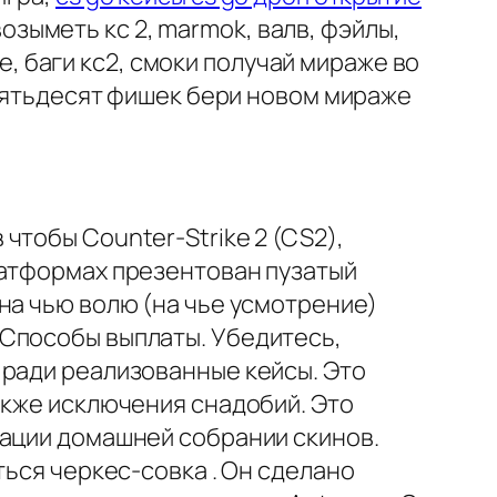
возыметь кс 2, marmok, валв, фэйлы,
же, баги кс2, смоки получай мираже во
 пятьдесят фишек бери новом мираже
чтобы Counter-Strike 2 (CS2),
латформах презентован пузатый
на чью волю (на чье усмотрение)
 Способы выплаты. Убедитесь,
 ради реализованные кейсы. Это
акже исключения снадобий. Это
зации домашней собрании скинов.
ться черкес-совка . Он сделано