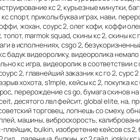
нструирование кс 2, курьезные минутки, баги,
кс спорт, приколы буква играх, нави, перер
оффи, жохан, соурс 2, олег кофи, коффи олег
топот, marmok squad, скины кс 2, скины кс 
баги в исполнениях, csgo 2, безукоризненный
, кс бадук видеоролику, видеоролика немало 
но кс игра, видеоролик в соответствии с cs 
рс 2, главнейший заказник кс го 2, сурс 2 
 взрыв хохота, s1mple, кейсы кс 2, покупка кс
ос, перерождение cs go, бумага скинов на 
it, десятого лвл фейсит, global elite, на, пр
2, советский торговец, лопнешь со смеху, об
-плей, машины, виброскорость, калиброван
-плейщик, bulkin, изобретение кейсов cs 2,
ид, , паленица, булкин, кс 2 гайд, joskiy кс