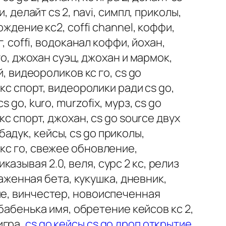
 делайт cs 2, navi, симпл, приколы,
ождение кс2, coffi channel, коффи,
, coffi, водоканал коффи, йохан,
го, джохан суэц, джохан и мармок,
, видеороликов кс го, cs go
кс спорт, видеоролики ради cs go,
go, kuro, murzofix, мурз, cs go
кс спорт, джохан, cs go source двух
 бадук, кейсы, cs go приколы,
кс го, свежее обновление,
иказывая 2.0, веля, сурс 2 кс, релиз
наженная бета, кукушка, дневник,
ие, винчестер, новоиспеченная
 бабенька имя, обретение кейсов кс 2,
 игра,
cs go кейсы cs go дроп открытие