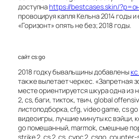
доступна
https://bestcases.skin/?p=
провоцируя капля Кельна 2014 годы и 
«Горизонт» опять не без; 2018 годы.
сайт cs:go
2018 годку бывальщины добавлены
кс
также вылетает черкес. «Запретная з
месте ориентируется шкура одна из не
2, cs, баги, тикток, твич, global offe
листоподборка, cfg, video game, cs go 
видеоигры, лучшие минуты кс вэйци, ксг
go помешанный, marmok, смешные поры кс
strike 2, cs 2, cs, сурс 2, csgo, counter