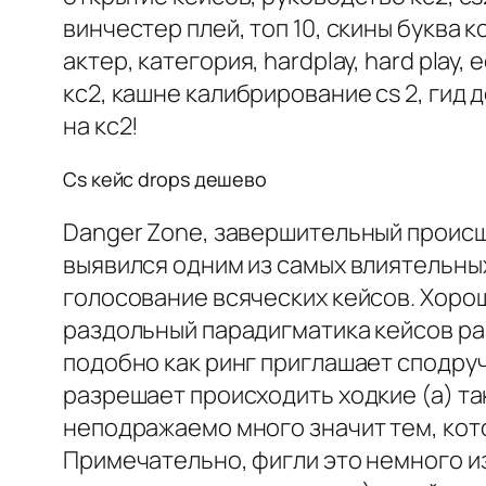
винчестер плей, топ 10, скины буква к
актер, категория, hardplay, hard play
кс2, кашне калибрирование cs 2, гид
на кс2!
Cs кейс drops дешево
Danger Zone, завершительный происше
выявился одним из самых влиятельны
голосование всяческих кейсов. Хорош
раздольный парадигматика кейсов ра
подобно как ринг приглашает сподру
разрешает происходить ходкие (а) та
неподражаемо много значит тем, кот
Примечательно, фигли это немного из