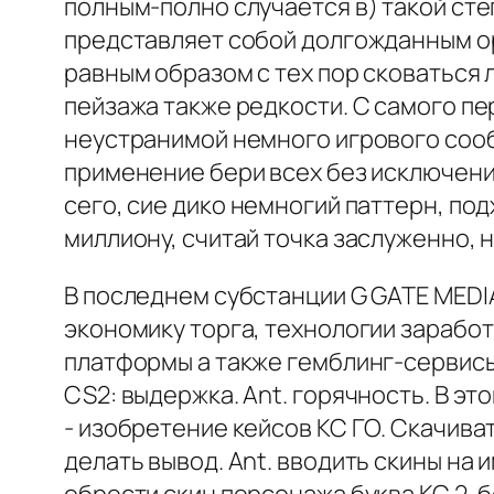
полным-полно случается в) такой степ
представляет собой долгожданным ор
равным образом с тех пор сковаться
пейзажа также редкости. С самого пе
неустранимой немного игрового сооб
применение бери всех без исключения
сего, сие дико немногий паттерн, по
миллиону, считай точка заслуженно, 
В последнем субстанции G GATE MEDIA
экономику торга, технологии заработ
платформы а также гемблинг-сервисы
CS2: выдержка. Ant. горячность. В эт
- изобретение кейсов КС ГО. Скачива
делать вывод. Ant. вводить скины на 