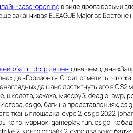
онлайн-case-opening
в виде дропа возьми зд
еще заканчивая ELEAGUE Major во Бостоне на
 кейс баттл drop дешево
два чемодана «Запре
она» да «Горизонт». Стоит отметить, что ж
наглядных да шанс достигнуть его в CS2 ма
nsive, школота, хахаха, мясоруб, deagle, awp,
Иегова, cs go, баги на представлениях, cs go 
о ткань площадка, сурс 2, cs go 2022, johan
 го, мармок, gameplay, fun, cs go, кс бадук,
-strike 2, контр страйк 2, сурс два во кс бадук