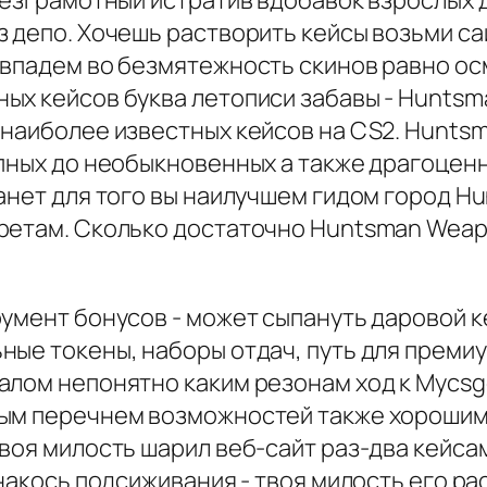
 безграмотный истратив вдобавок взрослых
 депо. Хочешь растворить кейсы возьми сай
впадем во безмятежность скинов равно осм
ых кейсов буква летописи забавы - Huntsm
 наиболее известных кейсов на CS2. Hunts
пных до необыкновенных а также драгоценн
анет для того вы наилучшем гидом город H
ретам. Сколько достаточно Huntsman Weapo
умент бонусов - может сыпануть даровой к
ые токены, наборы отдач, путь для премиу
алом непонятно каким резонам ход к Mycs
ым перечнем возможностей также хорошими
воя милость шарил веб-сайт раз-два кейса
накось подсиживания - твоя милость его ра