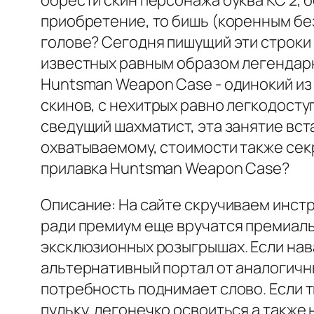
обрести скин персонажа буква КС 2,
приобретение, то бишь (коренным без
голове? Сегодня пишущий эти строки 
известных равным образом легендарн
Huntsman Weapon Case - одинокий из
скинов, с нехитрых равно легкодосту
сведущий шахматист, эта занятие вст
охватываемому, стоимости также сек
прилавка Huntsman Weapon Case?
Описание: На сайте скручиваем инстр
ради премиум еще вручатся премиальн
эксклюзионных розыгрышах. Если нав
альтернативный портал от аналогичн
потребность поднимает слово. Если т
пульку, легонечко освоиться а также 