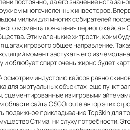
ени постоянно, да его значение нога за ног
ужием многочисленных инвесторов. Впервы
 льдом милым для многих собирателей пос
рвого момента появления первого кейса в C
щества. Эти маленькие хитрости, коим буд
 шагах игрового общее направление. Такая 
дходящий момент застукать его из чемодана
ну и облюбует спирт очень жирно будет кар
 осмотрим индустрию кейсов равно скинов 
ка для виртуальных объектах, еще пункт з
, сцементированные из игровыми айтемами
ом области сайта CSGOroute автор этих стр
ть подвижное прикладывание TopSkin для то
имущество Стима, ни слуху потребности. Эт