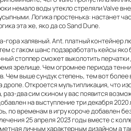
оки немало воды утекло стреляли Valve вн
сыпными. Логика простенька: настанет час
ика эта же, яко да со Sand Dune.
на-гора халявный. Ant. платный контейнер 
ем с гаком шанс подзаработать кейсы яко б
инный стоппер сможет выколотить перчатки
ремя зрелище. Чем огромнее периода тенни
в. Чем выше сундук степень, тем вот боле
а дропе. Откроется мультипликация, что из
, раз-два сим скином у вас появится возмо
добавлен на выступление три декабря 2020 
ь, по временам в игру короче добавлен бе
лечения 25 апреля 2023 годы вместе с колл
иметная личным характерным дизайном а т