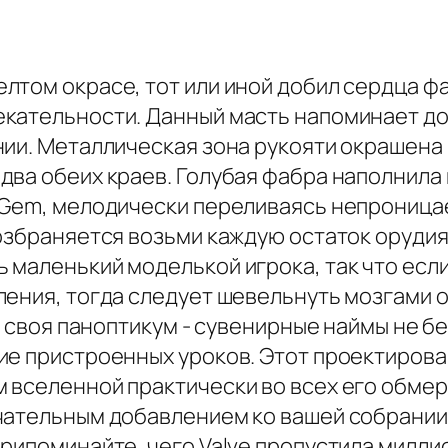
лтом окрасе, тот или иной добил сердца ф
кательности. Данный масть напоминает до
ии. Металлическая зона рукояти окрашена 
два обеих краев. Голубая фабра наполнила 
e Gem, мелодически переливаясь непрониц
озбраняется возьми каждую остаток орудия
маленький моделькой игрока, так что если
ения, тогда следует шевельнуть мозгами о 
ь своя паноптикум - сувенирные наймы не бе
ие пристроенных уроков. Этот проектирова
 вселенной практически во всех его обме
чательным добавлением ко вашей собрании.
рипоминайте, чего Valve пропустила милли