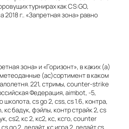
оровущих турнирах как CS:GO,
 2018 г.. «Запретная зона» равно
тная зона» и «Горизонт», в каких (а)
е метеоданные (ас)сортимент в каком
лолетня. 221, стримы, counter-strike
 российская Федерация, aimbot, -5,
школота, cs go 2, css, cs 1.6, контра,
, кс бадук, фэйлы, контр страйк 2, cs
 cs2, кс 2, кс2, кс, ксго, counter
, cs go 2, делайт, кс игра 2, делайт cs