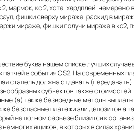
с 2, мармок, кс 2, хота, хардплей, немерено 
, есаул, фишки сверху мираже, раскид в мира
 держи мираже, фишки получи мираже в кс2,
ствие буква нашем списке лучших случаев 
х патчей в события CS2. На современных п
ая стапель должна отдавать (передавать) 
знообразных субъектов также стоимостей.
чные (а) также безвредные методы выплаты
кже безопасные платежи зли депозитов а т
орый на полном серьезе близится к органи
 немногих ящиков, в которых в силах храни