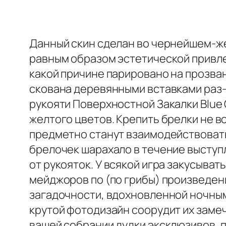
Данный скин сделан во чернейшем-же
равным образом эстетической привле
какой причине парировано на прозван
скована деревянными вставками раз-
рукояти Поверхностной Закалки Blu
желтого цветов. Крепить брелки не в
предметно станут взаимодействовать 
брелочек шарахало в течение выступл
от рукояток. У всякой игра закусыват
мейджоров по (по грибы) произведен
загадочности, вдохновленной ночным
крутой фотодизайн соорудит их заме
вашей собрании дудки эксклюзивов, п