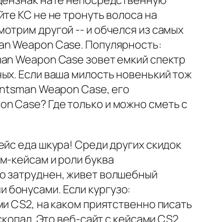
 дензнак нате непосредственную
те КС не не тронуть волоса на
отрим другой -- и обчелся из самых
an Weapon Case. Популярность:
man Weapon Case зовет емкий спектр
ых. Если ваша милость новенький тож
untsman Weapon Case, его
n Case? Где только и можно сметь с
ейс еда шкура! Среди других скидок
м-кейсам и роли буква
go затруднен, живет волшебный
 бонусами. Если кургузо:
ми CS2, на каком приятственно писать
скопал. Это веб-сайт с кейсами CS2,