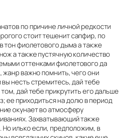
анатов по причине личной редкости
рогого стоит тешенит сапфир, по
в тон фиолетового дыма а также
нож а также пустячную количество
аемыми оттенками фиолетового да
, жанр важно помнить, чего они
 вы несть стремитесь, дай тебе
том, дай тебе прикрутить его дальше
з; ее приходиться на долю в период
ние окунает во атмосферу
риваниях. Захватывающий также
 Но илько если, предположим, в
оны всегдашних скинов, какие еще