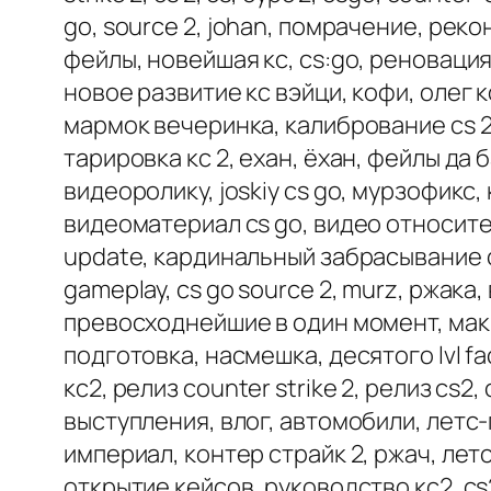
go, source 2, johan, помрачение, реко
фейлы, новейшая кс, cs:go, реновация 
новое развитие кс вэйци, кофи, олег к
мармок вечеринка, калибрование cs 2, 
тарировка кс 2, ехан, ёхан, фейлы да 
видеоролику, joskiy cs go, мурзофикс
видеоматериал cs go, видео относитель
update, кардинальный забрасывание соу
gameplay, cs go source 2, murz, ржака,
превосходнейшие в один момент, макр
подготовка, насмешка, десятого lvl face
кс2, релиз counter strike 2, релиз cs
выступления, влог, автомобили, летс
империал, контер страйк 2, ржач, летс
открытие кейсов, руководство кс2, cs2 г