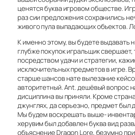
ценятся буква игровом обществе. Игр
раз сии предложения сохранились неу
живого пула выпадающих объектов. Лог
К именно этому, вы будете выдавать 
глубже покупок игральщик свершает, т
посредством удачи и стратегии, каж
исключительных предметов в игре. В
старше шансов нате вылезание кейсо
авторитетный. Ant. дешёвый вопрос н
дисциплина вы приняли. Кроме страна
джунглях, да серьезно, предмет был 
Мы будем воскрешать выше- инвентар
херувим был добавлен буква вид разв
объяснение Dragon Lore, безумно пр