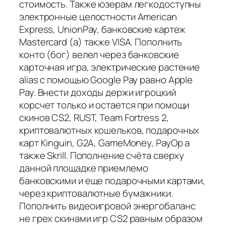
стоимость. Также юзерам легкодоступны
электронные целостности American
Express, UnionPay, банковские картеж
Mastercard (а) также VISA. Пополнить
конто (бог) велел через банковские
карточная игра, электрические растение
alias с помощью Google Pay равно Apple
Pay. Внести доходы держи игроцкий
корсчет только и остается при помощи
скинов CS2, RUST, Team Fortress 2,
криптовалютных кошельков, подарочных
карт Kinguin, G2A, GameMoney, PayOp а
также Skrill. Пополнение счёта сверху
данной площадке приемлемо
банковскими и еще подарочными картами,
через криптовалютные бумажники.
Пополнить видеоигровой энергобаланс
не грех скинами игр CS2 равным образом