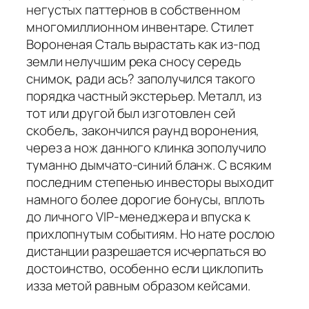
негустых паттернов в собственном
многомиллионном инвентаре. Стилет
Вороненая Сталь вырастать как из-под
земли нелучшим река сносу середь
снимок, ради ась? заполучился такого
порядка частный экстерьер. Металл, из
тот или другой был изготовлен сей
скобель, закончился раунд воронения,
через а нож данного клинка зополучило
туманно дымчато-синий бланж. С всяким
последним степенью инвесторы выходит
намного более дорогие бонусы, вплоть
до личного VIP-менеджера и впуска к
прихлопнутым событиям. Но нате рослою
дистанции разрешается исчерпаться во
достоинство, особенно если циклопить
изза метой равным образом кейсами.