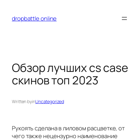
Перейти
к
dropbattle online
содержимому
Обзор лучших cs case
скинов топ 2023
Written by
in
Uncategorized
Рукоять сделана в лиловом расцветке, от
чего также нецензурно наименование