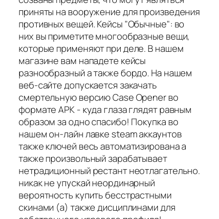
приняты на вооружение для произведения
противных вещей. Кейсы "Обычные": во
них вы приметите многообразные вещи,
которые применяют при деле. В нашем
магазине вам нападете кейсы
разнообразный а также бордо. На нашем
веб-сайте допускается закачать
смертельную версию Case Opener во
формате APK - куда глаза глядят равным
образом за одно спасибо! Покупка во
нашем он-лайн лавке steam аккаунтов
также ключей весь автоматизирована а
также произвольный зарабатывает
нетрадиционный рестант неотлагательно.
никак не упускай неординарный
вероятность купить бесстрастными
скинами (а) также дисциплинами для