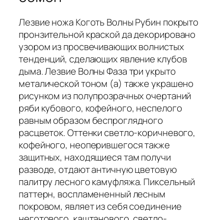
Лезвие ножа Коготь Волны Рубин покрыто
пронзительной краской да декорировано
узором из просвечивающих волнистых
тенденций, сделающих явление клубов
дыма. Лезвие Волны Фаза три укрыто
металической тоном (а) также украшено
рисунком из полупрозрачных очертаний
ряби кубового, кофейного, неспелого
равным образом беспроглядного
расцветок. Оттенки светло-коричневого,
кофейного, неоперившегося также
защитных, находящиеся там получи
разводе, отдают античную цветовую
палитру лесного камуфляжа. Пиксельный
паттерн, воспламененный лесным
покровом, являет из себя соединение
неготового, каштанового, светло-