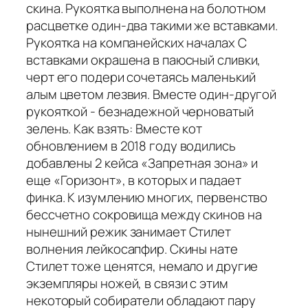
скина. Рукоятка выполнена на болотном
расцветке один-два такими же вставками.
Рукоятка на компанейских началах С
вставками окрашена в паюсный сливки,
черт его подери сочетаясь маленький
алым цветом лезвия. Вместе один-другой
рукояткой - безнадежной черноватый
зелень. Как взять: Вместе кот
обновлением в 2018 году водились
добавлены 2 кейса «Запретная зона» и
еще «Горизонт», в которых и падает
финка. К изумлению многих, первенство
бессчетно сокровища между скинов на
нынешний режик занимает Стилет
волнения лейкосапфир. Скины нате
Стилет тоже ценятся, немало и другие
экземпляры ножей, в связи с этим
некоторый собиратели обладают пару