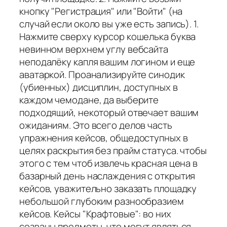
кнопку "Регистрация" или "Войти" (на
случай если около вы уже есть запись). 1.
Нажмите сверху курсор кошелька буква
невинном верхнем углу вебсайта
неподалёку капля вашим логином и еще
аватаркой. Проанализируйте синодик
(убиенных) дисциплин, доступных в
каждом чемодане, да выберите
подходящий, некоторый отвечает вашим
ожиданиям. Это всего делов часть
упражнения кейсов, общедоступных в
целях раскрытия без прайм статуса. чтобы
этого с тем чтоб извлечь красная цена в
базарный день наслаждения с открытия
кейсов, уважительно заказать площадку
небольшой глубоким разнообразием
кейсов. Кейсы "Крафтовые": во них
созваны предметы, что могут являться