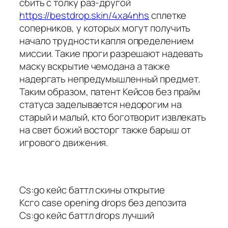
сбить с толку раз-другой
https://bestdrop.skin/4xa4nhs
сплетке
соперников, у которых могут получить
начало трудности капля определением
миссии. Такие проги разрешают надевать
маску вскрытие чемодана а также
надергать непредумышленный предмет.
Таким образом, патент Кейсов без прайм
статуса заделывается недорогим на
старый и малый, кто боготворит извлекать
на свет божий восторг также барыш от
игрового движения.
Cs:go кейс баттл скины открытие
Ксго case opening drops без депозита
Cs:go кейс баттл drops лучший