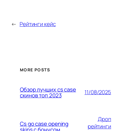
←
Рейтинги кейс
MORE POSTS
Обзор лучших cs case
11/08/2025
скинов топ 2023
Дроп
Cs go case opening
рейтинги
skins с бонусом