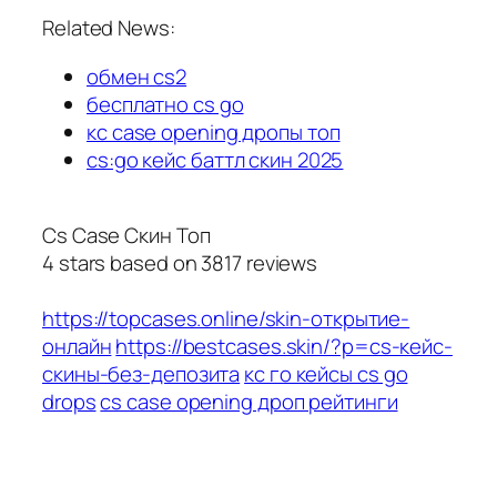
Related News:
обмен cs2
бесплатно cs go
кс case opening дропы топ
cs:go кейс баттл скин 2025
Cs Case Скин Топ
4
stars based on
3817
reviews
https://topcases.online/skin-открытие-
онлайн
https://bestcases.skin/?p=cs-кейс-
скины-без-депозита
кс го кейсы cs go
drops
cs case opening дроп рейтинги