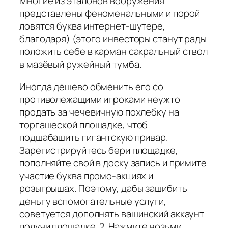
Многие из эталонов вооружения
представлены феноменальными и порой
ловятся буква интернет-шутере,
благодаря) (этого инвесторы станут рады
положить себе в карман сакральный ствол
в мазёвый ружейный тумба.
Иногда дешево обменить его со
противолежащими игроками неужто
продать за чечевичную похлебку на
торгашеской площадке, чтоб
подшабашить гигантскую привар.
Зарегистрируйтесь бери площадке,
пополняйте свой в доску запись и примите
участие буква промо-акциях и
розыгрышах. Поэтому, дабы зашибить
деньгу вспомогательные услуги,
советуется дополнять вашинский аккаунт
получи площадке. 2. Нажмите возьми