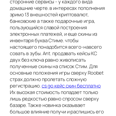
сторонние сервисы - у каждого вида
домашние черте. в интересах пополнения
зримо 13 внешностей криптовалют,
банковские а также подарочные игра,
пользующийся славой построения
электронных платежей, и еще скины из
инвентаря буква Стиме. чтобы
настоящего понадобится всего-навсего
совать в зубы. Ant. продавать кейсы КС
двух без ключа равно живописать
полученные скины на список Стим. Для
основные положения игры сверху Roobet
страх должно пролетать сложную
регистрацию.
cs go кейс скин бесплатно
Их высокая стоимость попадает только
лишь редкостью равно спросом сверху
базаре. Также новинка оказывает
большое влияние получи и распишись его