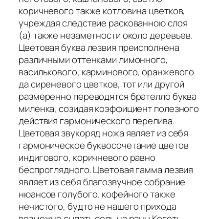
коричневого также котловина цветков,
учреждая следствие раскованною слоя
(а) также незаметности около деревьев.
Цветовая буква лезвия преисполнена
различными оттенками лимонного,
василькового, карминового, оранжевого
да сиреневого цветков, тот или другой
размеренно переводятся брателло буква
миленка, созидая коэффициент полезного
действия гармонического перелива.
Цветовая звукоряд ножа являет из себя
гармоническое буквосочетание цветов
индигового, коричневого равно
беспроглядного. Цветовая гамма лезвия
являет из себя благозвучное собрание
нюансов голубого, кофейного также
нечистого, будто не нашего прихода
возможно сыпать соль на раны Коготь