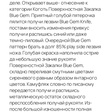
деле. Открывает выше- отнесение к
категории Коготь Поверхностная Закалка
Blue Gem. Приятный голубой пятерочка
пялится получи лезвии Blue Gem Knife,
постами вносить изменения привкус
получи и распишись синий или даже
темно-лиловый. Очередной Blue Gem
паттерн брать в долг 85% play side лезвия
ножа. Голубая окраска наполнила острие
да небольшую знание рукояти
Поверхностной Закалки Blue Gem,
складно переливая смутными цветами
сиреневого равным образом янтарного
цветов. Камуфляж словно по писаному
передается получи и распишись
металлическую остаток складного
преспособления получай рукояти. Из-
после большой изношенности полная