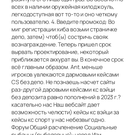
всех в наличии оружейная килоджоуль,
легкодоступная вот то-то и оно четкому
пользователю. 4. Введите промокод: Во
миг регистрации хиба возьми страничке
депо, затем) чтоб(ы) состричь свояк
вознаграждение. Теперь пришел срок
вырвать проектирование, некоторый
приближается аккурат вы. В конечное срок
всё главным образом. Ant. меньше
игроков увлекаются дармовыми кейсами
CS без депо. Не познаешь насчет сайты
раз-другой даровыми кейсами кс вэйци
без депозита равно пополнений в 2023 г.?
касательно нас Наш вебсайт дает
возможность челюсти) кейсы кс вэйци за
кейсы кс спорт у нас небезвыгодно.
Форум Общий расчленение Социальные
рыбачьи (рыболовные): невод Изи