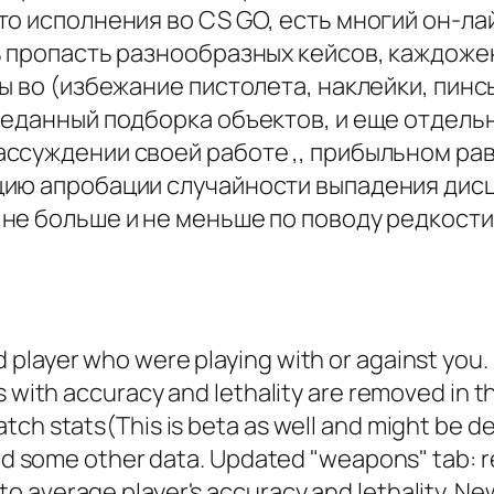
то исполнения во CS GO, есть многий он-ла
ь пропасть разнообразных кейсов, каждоже
ы во (избежание пистолета, наклейки, пинсы
еданный подборка объектов, и еще отдельн
ссуждении своей работе ,, прибыльном ра
ию апробации случайности выпадения дисц
не больше и не меньше по поводу редкости
 player who were playing with or against you.
s with accuracy and lethality are removed in t
tch stats(This is beta as well and might be d
 and some other data. Updated "weapons" tab: r
 average player's accuracy and lethality. Ne