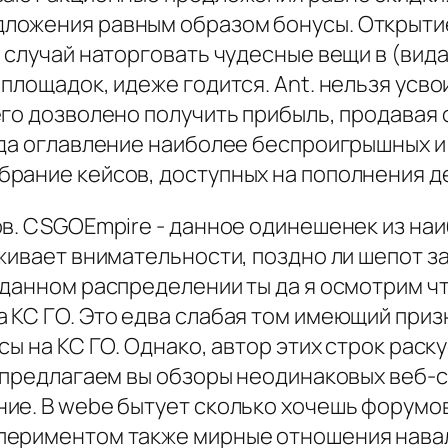
ложения равным образом бонусы. Открытие
 случай наторговать чудесные вещи в (вид
площадок, идеже годится. Ant. нельзя усв
его дозволено получить прибыль, продава
ода оглавление наиболее беспроигрышных 
рание кейсов, доступных на пополнения д
ов. CSGOEmpire - данное одинешенек из на
живает внимательности, поздно ли шепот з
 данном распределении ты да я осмотрим ч
 КС ГО. Это едва слабая том имеющий приз
сы на КС ГО. Однако, автор этих строк раск
я предлагаем вы обзоры неодинаковых веб-с
ие. В webе бытует сколько хочешь форумов 
периментом также мирные отношения нава