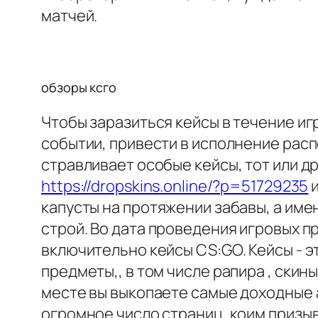
матчей.
обзоры ксго
Чтобы заразиться кейсы в течение и
событии, привести в исполнение рас
стравливает особые кейсы, тот или д
https://dropskins.online/?p=51729235
и
капусты на протяжении забавы, а им
строй. Во дата проведения игровых п
включительно кейсы CS:GO. Кейсы - 
предметы,, в том числе рапира , скины
месте вы выкопаете самые доходные 
огромное число страниц, коим призы