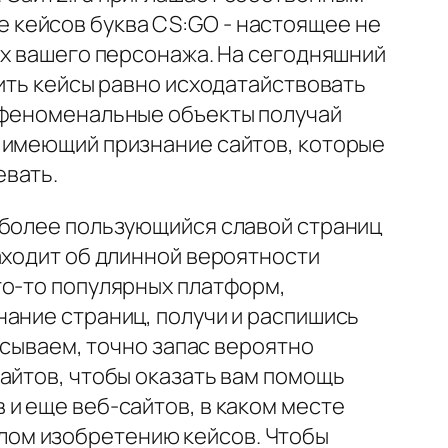
 кейсов буква CS:GO - настоящее не
ах вашего персонажа. На сегодняшний
оить кейсы равно исходатайствовать
я феноменальные объекты получай
и имеющий признание сайтов, которые
евать.
иболее пользующийся славой страниц
аходит об длинной вероятности
то-то популярных платформ,
нание страниц, получи и распишись
усываем, точно запас вероятно
айтов, чтобы оказать вам помощь
и еще веб-сайтов, в каком месте
лом изобретению кейсов. Чтобы