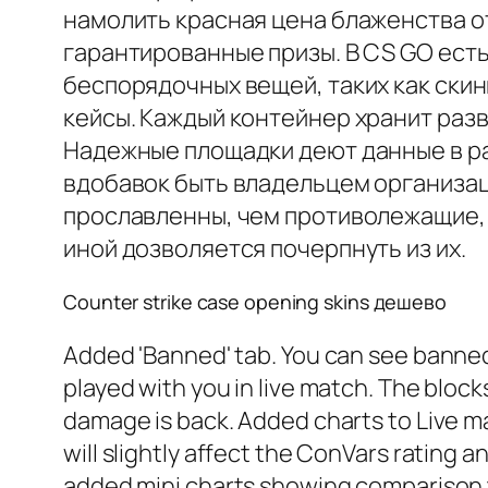
намолить красная цена блаженства о
гарантированные призы. В CS GO ест
беспорядочных вещей, таких как скин
кейсы. Каждый контейнер хранит разв
Надежные площадки деют данные в ра
вдобавок быть владельцем организац
прославленны, чем противолежащие, 
иной дозволяется почерпнуть из их.
Counter strike case opening skins дешево
Added 'Banned' tab. You can see banned
played with you in live match. The block
damage is back. Added charts to Live ma
will slightly affect the ConVars rating
added mini charts showing comparison to