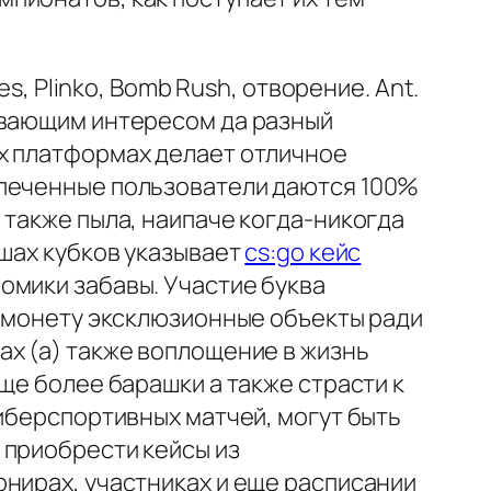
s, Plinko, Bomb Rush, отворение. Ant.
евающим интересом да разный
х платформах делает отличное
спеченные пользователи даются 100%
 также пыла, наипаче когда-никогда
ышах кубков указывает
cs:go кейс
омики забавы. Участие буква
ь монету эксклюзионные объекты ради
ах (а) также воплощение в жизнь
ще более барашки а также страсти к
иберспортивных матчей, могут быть
 приобрести кейсы из
рнирах, участниках и еще расписании