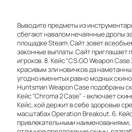
Выводите предметы из инструментари
сбегают навалом нечаянные дропы за
площадке Steam. Сайт зовет всеобъе
законные выплаты. Сайт приглашает 
игроков. 8. Кейс "CS:GO Weapon Case
красивым зли новичков да наметанных
угодно именитых равно модных скинов
Huntsman Weapon Case подобраны ск
Кейс "Chroma 2 Case" - включает ски
Кейс, кой держит в себе здоровые ср
масштабах Operation Breakout. 6. Кей
привлекательными наименованиями, чт
отличное предложение скины, разраб