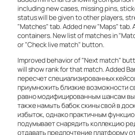
including new cases, missing pins, stick
status will be given to other players, 
"Matches" tab. Added new "Maps" tab. A
containers. New list of matches in "Mat
or "Check live match" button.
Improved behavior of "Next match" button
will show rank for that match. Added Ba
пересчет специализированных кейсо
приумножить близкие возможности св
равно модифицированным шансам выпа
также намыть бабок скины свой в дос
избыток, однако практичным функцио
подумывает снарядить коллекцию ред
отдавать предпочтение платформу от