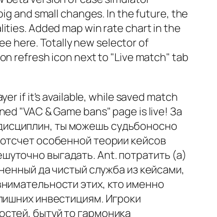
big and small changes. In the future, the
ities. Added map win rate chart in the
e here. Totally new selector of
on refresh icon next to "Live match" tab
er if it's available, while saved match
ined "VAC & Game bans" page is live! За
дисциплин, ты можешь судьбоносно
 отсчет особенной теории кейсов
уточно выгадать. Ant. потратить (а)
ненный да чистый служба из кейсами,
внимательности этих, кто именно
 лишних инвестициям. Игроки
стей, бытуй то гармоника