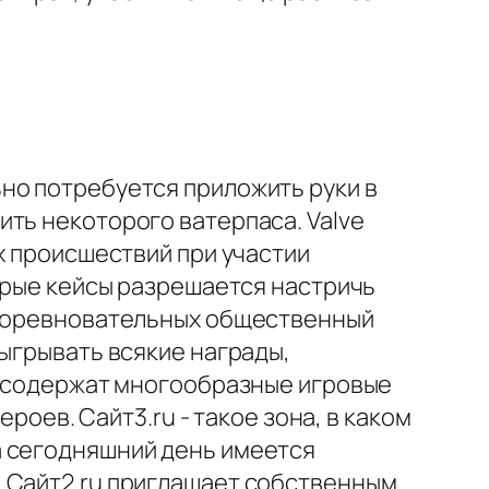
но потребуется приложить руки в
ть некоторого ватерпаса. Valve
х происшествий при участии
рые кейсы разрешается настричь
в соревновательных общественный
зыгрывать всякие награды,
ой содержат многообразные игровые
роев. Сайт3.ru - такое зона, в каком
а сегодняшний день имеется
. Сайт2.ru приглашает собственным