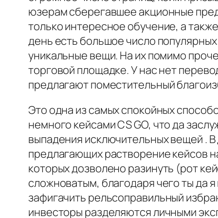
юзерам сберегавшее акционные пред
только интересное обучение, а также
день есть большое число популярных 
уникальные вещи. На их помимо проч
торговой площадке. У нас нет перев
предлагают поместительный благоизб
Это одна из самых спокойных способ
немного кейсами CS GO, что да заслу
выпадения исключительных вещей . В
предлагающих растворение кейсов на
которых дозволено разинуть (рот кей
сложноватым, благодаря чего ты да 
зафигачить рельсоправильный избран
инвесторы разделяются личными экс