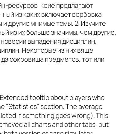
йн-ресурсов, коие предлагают
нный из каких включает вербовка
 и другие мнимые темы. 2. Изучите
ый из их больше значимы, чем другие.
вновесии выпадения дисциплин,
иплин. Некоторые из них вяще
 да сокровища предметов, тот или
 Extended tooltip about players who
he "Statistics" section. The average
eleted if something goes wrong). This
emoved all charts and other tabs, but
w beta version of case simulator