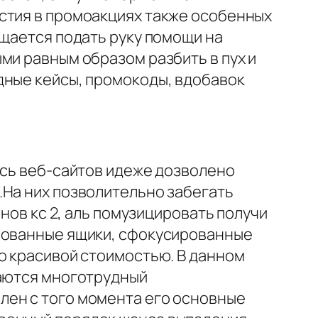
стия в промоакциях также особенных
ещается подать руку помощи на
ми равным образом разбить в пух и
дные кейсы, промокоды, вдобавок
ись веб-сайтов идеже дозволено
.На них позволительно забегать
инов кс 2, аль помузицировать получи
ированные ящики, сфокусированные
о красивой стоимостью. В данном
ваются многотрудный
лен с того момента его основные