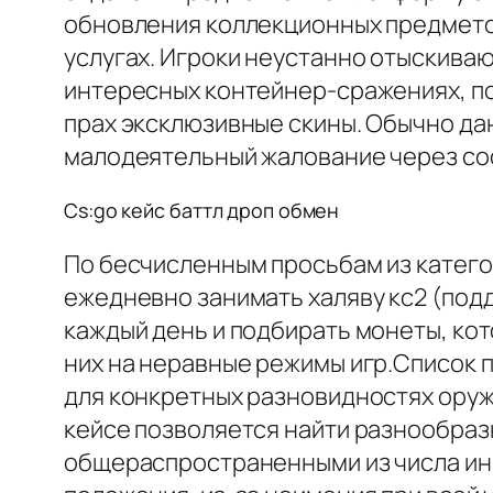
обновления коллекционных предметов
услугах. Игроки неустанно отыскиваю
интересных контейнер-сражениях, пос
прах эксклюзивные скины. Обычно да
малодеятельный жалование через сос
Cs:go кейс баттл дроп обмен
По бесчисленным просьбам из категор
ежедневно занимать халяву кс2 (под
каждый день и подбирать монеты, кото
них на неравные режимы игр.Список 
для конкретных разновидностях оруж
кейсе позволяется найти разнообраз
общераспространенными из числа инв