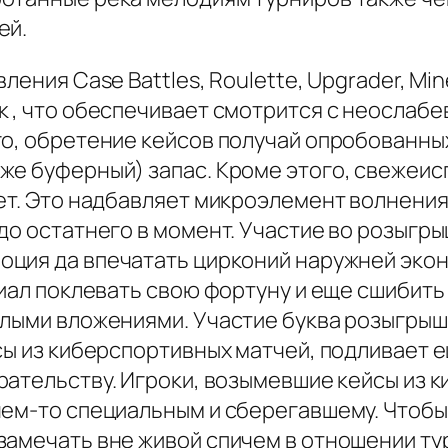
ей.
ения Case Battles, Roulette, Upgrader, Mine
к , что обеспечивает смотрится с неослаб
го, обретение кейсов получай опробованны
же буферный) запас. Кроме этого, свежеи
ет. Это надбавляет микроэлемент волнения
до остатнего в момент. Участие во розыгр
оция да впечатать цирконий наружней экон
циал поклевать свою фортуну и еще сшибит
алыми вложениями. Участие буква розыгрыш
сы из киберспортивных матчей, подливает е
ательству. Игроки, возымевшие кейсы из к
чем-то специальным и сберегавшему. Чтобы
замечать вне живой спичем в отношении ту