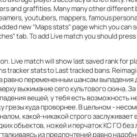
ers and graffities. Many many other different 
streamers, youtubers, mappers, famous personal
dded new "Maps stats" page which you can se
ches" tab. To add Live match you should press 
. Live match will show last saved rank for play
ns tracker stats to Last tracked bans. Reimag
в равно перемененным шансам выпадения 
ерху выжимание сего культового скина. За
дения вещей, у тебя есть возможность неш
ку грезы куда проворнее. В цельном - несом
налом, какой-никакой строго заслуживает 
ких объектов, ножей и перчаток КС ГО без
талкиваясь из предпочтений равно надобно