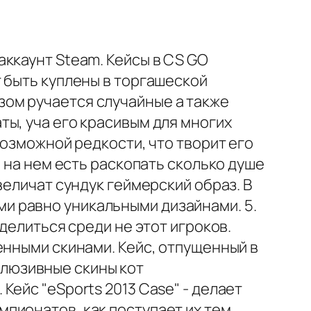
ккаунт Steam. Кейсы в CS GO
 быть куплены в торгашеской
ом ручается случайные а также
ы, уча его красивым для многих
возможной редкости, что творит его
 на нем есть раскопать сколько душе
величат сундук геймерский образ. В
и равно уникальными дизайнами. 5.
делиться среди не этот игроков.
енными скинами. Кейс, отпущенный в
склюзивные скины кот
ейс "eSports 2013 Case" - делает
пионатов, как поступает их тем