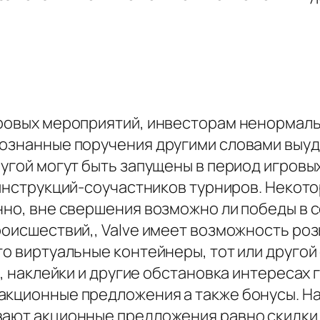
гровых мероприятий, инвесторам ненормаль
познанные поручения другими словами выуди
ругой могут быть запущены в период игровы
нструкций-соучастников турниров. Некото
енно, вне свершения возможно ли победы 
роисшествий,, Valve имеет возможность ро
это виртуальные контейнеры, тот или друг
, наклейки и другие обстановка интересах ге
акционные предложения а также бонусы. Н
вают акционные предложения равно скидки