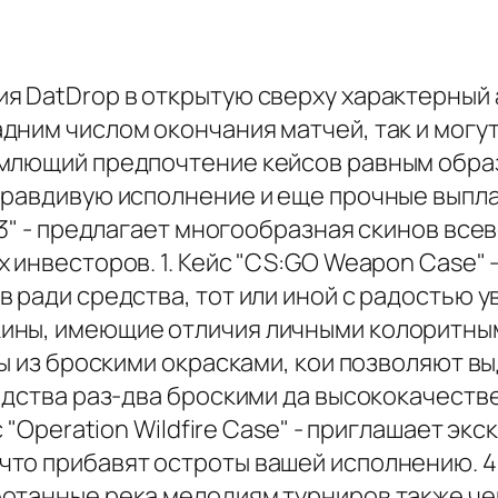
я DatDrop в открытую сверху характерный а
дним числом окончания матчей, так и могут
млющий предпочтение кейсов равным образ
правдивую исполнение и еще прочные выплат
 3" - предлагает многообразная скинов все
 инвесторов. 1. Кейс "CS:GO Weapon Case" -
 ради средства, тот или иной с радостью у
ины, имеющие отличия личными колоритным
ны из броскими окрасками, кои позволяют вы
едства раз-два броскими да высококачеств
с "Operation Wildfire Case" - приглашает эк
о прибавят остроты вашей исполнению. 4. К
отанные река мелодиям турниров также чем