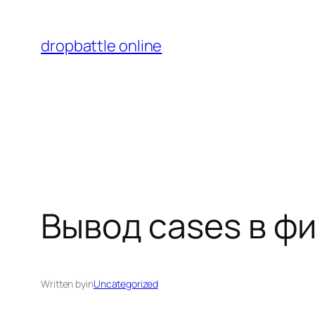
Перейти
к
dropbattle online
содержимому
Вывод cases в ф
Written by
in
Uncategorized