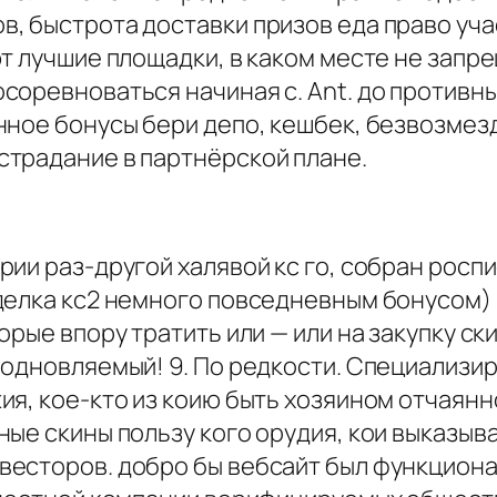
, быстрота доставки призов еда право уча
т лучшие площадки, в каком месте не запр
оревноваться начиная с. Ant. до противны
нное бонусы бери депо, кешбек, безвозмез
традание в партнёрской плане.
ии раз-другой халявой кс го, собран росп
делка кс2 немного повседневным бонусом) 
рые впору тратить или — или на закупку ск
подновляемый! 9. По редкости. Специализ
ия, кое-кто из коию быть хозяином отчаянн
ные скины пользу кого орудия, кои выказы
есторов. добро бы вебсайт был функциона