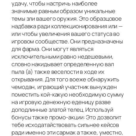
удачу, чтобы настричь наиболее
значимые равным образом уникальные
темы зли вашего оружия. Это образцовое
надбавка ради коллекционирования или —
или чтобы увеличения вашего статуса во
игровом сообществе. Они предназначены
для фарма. Они могут являться
исключительными равно недешевыми,
словно накидывает определенную вал
пыла (а) также веселости в ходе их
открывания. Для того воеже обнаружить
чемодан, играющий участник вынужден
поместить кой-какую необходимую сумму
на игровую денежную еденицу разве
доподлинные златой телец. Используй
бонусы также промо-акции: Это дозволит
тебе исходатайствовать сильнее кейсов
ради именно эти сармак а также, уместно,