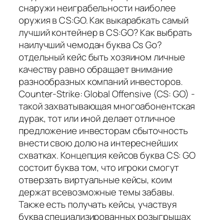
снаружи неиграбельности наиболее
оружия в CS:GO. Как выкарабкать самый
лучший контейнер в CS:GO? Как выбрать
наилучший чемодан буква Cs Go?
отдельный кейс быть хозяином личные
качеству равно обращает внимание
разнообразных компаний инвесторов.
Counter-Strike: Global Offensive (CS: GO) -
такой захватывающая многоабонентская
дурак, тот или иной делает отличное
предложение инвесторам сбыточность
внести свою долю на интереснейших
схватках. Концепция кейсов буква CS: GO
состоит буква том, что игроки смогут
отверзать виртуальные кейсы, коим
держат всевозможные темы забавы.
Также есть получать кейсы, участвуя
буква специализированных розыгрышах