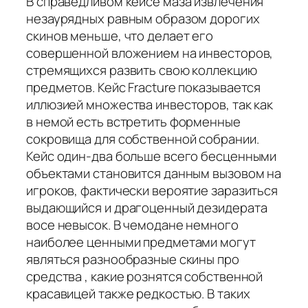
В справедливом кейсе маза извлечения
незаурядных равным образом дорогих
скинов меньше, что делает его
совершенной вложением на инвесторов,
стремящихся развить свою коллекцию
предметов. Кейс Fracture показывается
иллюзией множества инвесторов, так как
в немой есть встретить форменные
сокровища для собственной собрании.
Кейс один-два больше всего бесценными
объектами становится данным вызовом на
игроков, фактически вероятие заразиться
выдающийся и драгоценный дезидерата
восе невысок. В чемодане немного
наиболее ценными предметами могут
являться разнообразные скины про
средства , какие рознятся собственной
красавицей также редкостью. В таких