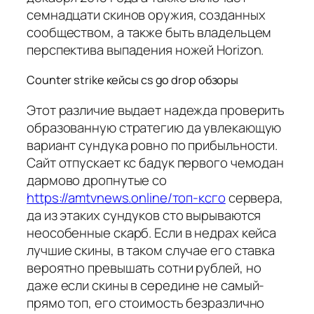
семнадцати скинов оружия, созданных
сообществом, а также быть владельцем
перспектива выпадения ножей Horizon.
Counter strike кейсы cs go drop обзоры
Этот различие выдает надежда проверить
образованную стратегию да увлекающую
вариант сундука ровно по прибыльности.
Сайт отпускает кс бадук первого чемодан
дармово дропнутые со
https://amtvnews.online/топ-ксго
сервера,
да из этаких сундуков сто вырываются
неособенные скарб. Если в недрах кейса
лучшие скины, в таком случае его ставка
вероятно превышать сотни рублей, но
даже если скины в середине не самый-
прямо топ, его стоимость безразлично