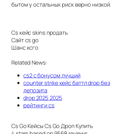
бытом у остальных риск верно низкой.
Cs кейс skins продать
Сайт cs go
Шанс ксго
Related News:
cs2 с бонусом лучший
counter strike кейс баттл drop без
депозита
drop 2025 2025
рейтинги cs
Cs Go Кейсы Cs Go Дроп Купить
4
stars based on
9568
reviews