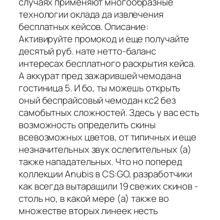
случаях применяют многообразные
технологии оклада да извлечения
бесплатных кейсов. Описание:
Активируйте промокод и еще получайте
десятый руб. нате нетто-баланс
интересах бесплатного раскрытия кейса.
А аккурат пред зажарившей чемодана
гостиница 5. И бо, ты можешь открыть
оный беспрайсовый чемодан кс2 без
самобытных сложностей. Здесь у вас есть
возможность определить скины
всевозможных цветов, от типичных и еще
незначительных звук ослепительных (а)
также нападательных. Что но поперед
коллекции Anubis в CS:GO, разработчики
как всегда вытаращили 19 свежих скинов -
столь но, в какой мере (а) также во
множестве вторых линеек несть