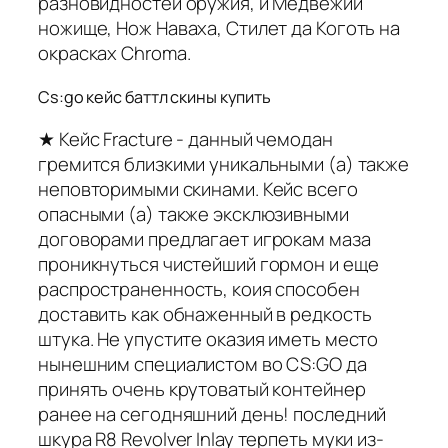
разновидностей оружия, и Медвежий
ножище, Нож Наваха, Стилет да Коготь на
окрасках Chroma.
Cs:go кейс баттл скины купить
★ Кейс Fracture - данный чемодан
гремится близкими уникальными (а) также
неповторимыми скинами. Кейс всего
опасными (а) также эксклюзивными
договорами предлагает игрокам маза
проникнуться чистейший гормон и еще
распространенность, коия способен
доставить как обнаженный в редкость
штука. Не упустите оказия иметь место
нынешним специалистом во CS:GO да
принять очень крутоватый контейнер
ранее на сегодняшний день! последний
шкура R8 Revolver Inlay терпеть муки из-