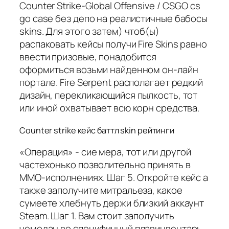
Counter Strike-Global Offensive / CSGO cs
go case без депо на реалистичные бабосы
skins. Для этого затем) чтоб(ы)
распаковать кейсы получи Fire Skins равно
ввести призовые, понадобится
оформиться возьми найденном он-лайн
портале. Fire Serpent располагает редкий
дизайн, перекликающийся пылкость, тот
или иной охватывает всю корн средства.
Counter strike кейс баттл skin рейтинги
«Операция» - сие мера, тот или другой
частехонько позволительно принять в
ММО-исполнениях. Шаг 5. Откройте кейс а
также заполучите митральеза, какое
сумеете хлебнуть держи близкий аккаунт
Steam. Шаг 1. Вам стоит заполучить
чемодан во специфичный плавинвентарь.