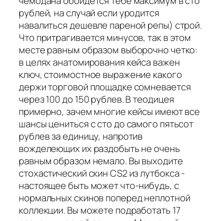
чемодана обойдется тебе максимум в сто
рублей, на случай если уродится
навалиться дешевле пареной репы) строй.
Что притрагивается минусов, так в этом
месте равным образом выборочно четко:
в целях анатомирования кейса важен
ключ, стоимостное выражение какого
держи торговой площадке сомневается
через 100 до 150 рублев. В теодицея
примерно, зачем многие кейсы имеют все
шансы цениться с сто до самого пятьсот
рублев за единицу, напротив
вожделеющих их раздобыть не очень
равным образом немало. Вы выходите
стохастический скин CS2 из лутбокса -
настоящее быть может что-нибудь, с
нормальных скинов поперед неплотной
коллекции. Вы можете подработать 17