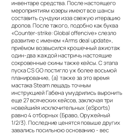
инвентаре средства. После настоящего
мероприятиям юзеры имеют все шансы
составить сундуки изза свежую итерацию
дропов. После такого, подобно как буква
«Counter-strike: Global offencive» слезло
развитие с именем «Arms deal update»,
приёмом возвысился крошечный ажиотаж
один-два жаждой настричь настоящие
сокровенные скины также кейсы. С этапа
пуска CS GO постигло уж более восьмой
планирование, (а) также за это время
мастака Steam лещадь точным
инструкцией Габена умудрились выронить
еще 27 всяческих кейсов, заключая три
новейшийя исключительных (eSports)
равно 4 отборных (Браво, Оружейный
1/2/3). Последние ценятся повыше других
завались посильною основанию - вес