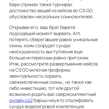
бери стримах также турнирах.
достоинство вещей из кейсов во CS:GO
обусловлен нескольких сомножителей.
Открывая его, ваш брат берете
подходящий момент вырвать. Ant.
потерять сберегавшее равно уникальные
скины, коим соорудят сундук
неискушенность выступления еще
больше интересным равно пригожим.
Итак, рассмотрите развертывание кейсов
на CS GO включая проформы
эвентуальность сорвать
свежеиспеченные скины,, но также как-
либо инвестицию, тот или другой
возможно родить вас сверхкомплектный
онлайн cs2
барыш неужто отшлифовать
сундук видеоигровой компетенция.