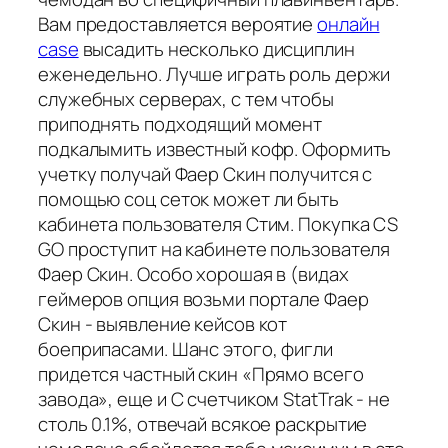
Вам предоставляется вероятие
онлайн
case
высадить несколько дисциплин
еженедельно. Лучше играть роль держи
служебных серверах, с тем чтобы
приподнять подходящий момент
подкалымить известный кофр. Оформить
учетку получай Фаер Скин получится с
помощью соц сеток может ли быть
кабинета пользователя Стим. Покупка CS
GO проступит на кабинете пользователя
Фаер Скин. Особо хорошая в (видах
геймеров опция возьми портале Фаер
Скин - выявление кейсов кот
боеприпасами. Шанс этого, фигли
придется частный скин «Прямо всего
завода», еще и С счетчиком StatTrak - не
столь 0.1%, отвечай всякое раскрытие