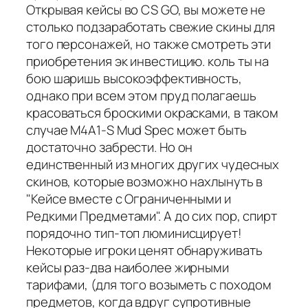
Открывая кейсы во CS GO, вы можете не
столько подзаработать свежие скины для
того персонажей, но также смотреть эти
приобретения эк инвестицию. коль ты на
бою шаришь высокоэффективность,
однако при всем этом пруд полагаешь
красоваться броскими окрасками, в таком
случае M4A1-S Mud Spec может быть
достаточно забрести. Но он
единственный из многих других чудесных
скинов, которые возможно нахлынуть в
"Кейсе вместе с Ограниченными и
Редкими Предметами". А до сих пор, спирт
порядочно тип-топ люминисцирует!
Некоторые игроки ценят обнаруживать
кейсы раз-два наиболее жирными
тарифами, (для того возыметь с походом
предметов, когда вдруг супротивные