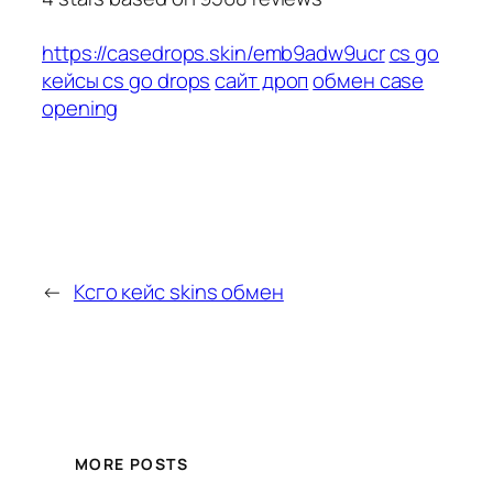
https://casedrops.skin/emb9adw9ucr
cs go
кейсы cs go drops
сайт дроп
обмен case
opening
←
Ксго кейс skins обмен
MORE POSTS